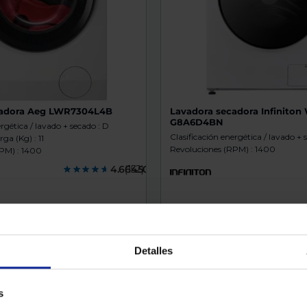
cadora Aeg LWR7304L4B
Lavadora secadora Infiniton
G8A6D4BN
ergética / lavado + secado : D
Clasificación energética / lavado + 
ga (Kg) : 11
Revoluciones (RPM) : 1400
PM) : 1400
4.6645000
(152)
945 €
o de envío en tu localidad...
Conoce el plazo de envío en tu
Detalles
r
Comparar
s