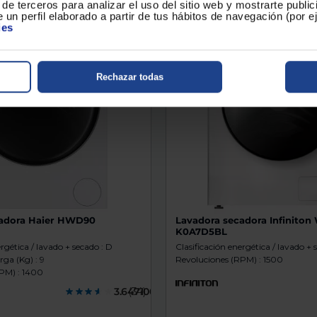
de terceros para analizar el uso del sitio web y mostrarte publi
 un perfil elaborado a partir de tus hábitos de navegación (por 
ies
Rechazar todas
cadora Haier HWD90
Lavadora secadora Infiniton
K0A7D5BL
ergética / lavado + secado : D
Clasificación energética / lavado + 
ga (Kg) : 9
Revoluciones (RPM) : 1500
PM) : 1400
3.6471000
(34)