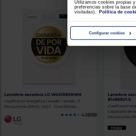
Utilizamos cookies propias y 
preferencias sobre la base de
visitadas).
Política de cook
Configurar cookies
Lavadora secadora LG W4X1085NWH
Lavadora se
B14959U1-S
Clasificación energética / lavado + secado : E
Clasificación en
Revoluciones (RPM) : 1400
Final diferido
Capacidad de car
4.2512000
(211)
Revoluciones (R