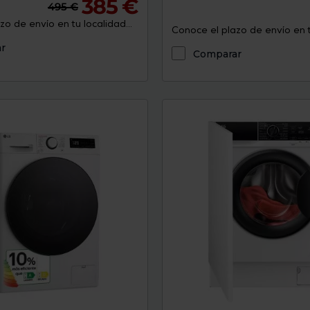
385 €
495 €
o de envío en tu localidad...
Conoce el plazo de envío en tu
r
Comparar