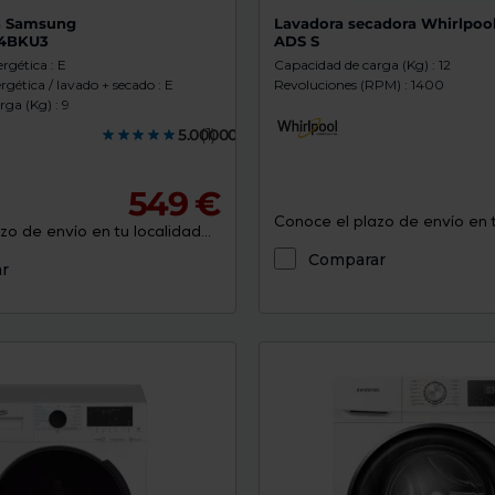
a Samsung
Lavadora secadora Whirlpo
4BKU3
ADS S
rgética : E
Capacidad de carga (Kg) : 12
rgética / lavado + secado : E
Revoluciones (RPM) : 1400
ga (Kg) : 9
5.0000000
(1)
549 €
Conoce el plazo de envío en tu
o de envío en tu localidad...
Comparar
r