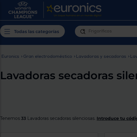
¿Por qué t
Produ
Personaliza tu
cerc
Todas las categorías
experiencia de
Prior
compra
insta
Euronics
>
Gran electrodoméstico
>
Lavadoras y secadoras
>
La
Introduce tu código postal para
Te m
conocer los productos más cercanos a
Lavadoras secadoras sile
ti y con mejor plazo de entrega
Ahor
plan
Tenemos
33
Lavadoras secadoras silenciosas.
Introduce tu códig
Inicia