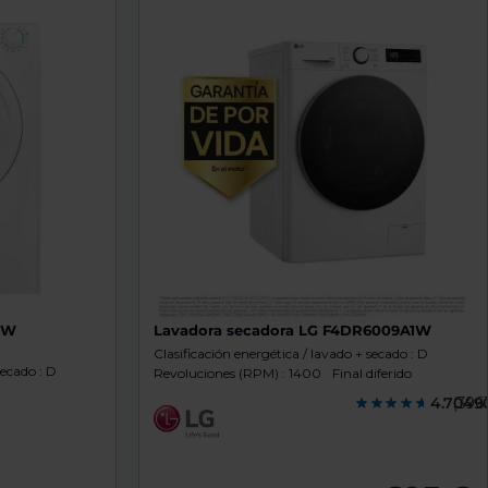
OW
Lavadora secadora LG F4DR6009A1W
Clasificación energética / lavado + secado : D
secado : D
Revoluciones (RPM) : 1400
Final diferido
4.7049
(3961