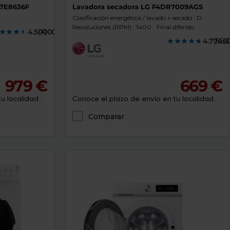
N7E8636F
Lavadora secadora LG F4DR7009AGS
Clasificación energética / lavado + secado : D
Revoluciones (RPM) : 1400
Final diferido
4.5000000
(4)
4.7746
(883
979 €
669 €
 localidad...
Conoce el plazo de envío en tu localidad...
Comparar