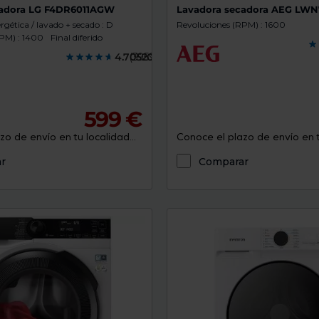
cadora LG F4DR6011AGW
Lavadora secadora AEG LW
ergética / lavado + secado : D
Revoluciones (RPM) : 1600
PM) : 1400
Final diferido
4.7052000
(3959)
599 €
o de envío en tu localidad...
Conoce el plazo de envío en tu
r
Comparar