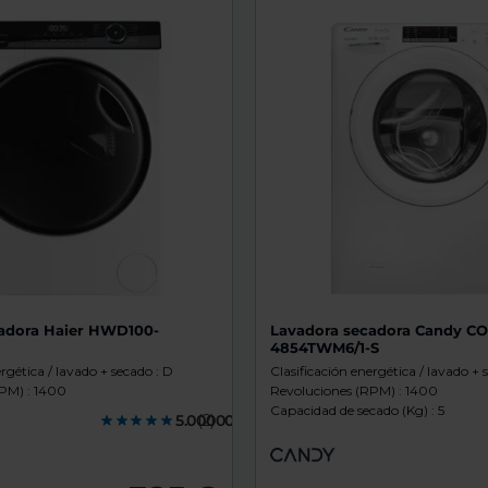
de
dispositivos
táctiles
pueden
usar
los
gestos
de
tocar
y
arrastrar.
adora Haier HWD100-
Lavadora secadora Candy C
4854TWM6/1-S
ergética / lavado + secado : D
Clasificación energética / lavado + 
PM) : 1400
Revoluciones (RPM) : 1400
Capacidad de secado (Kg) : 5
5.0000000
(2)