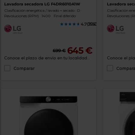
Lavadora secadora LG F4DR6010A1W
Lavadora se
Clasificación energética / lavado + secado : D
Clasificación en
Revoluciones (RPM) : 1400
Final diferido
Revoluciones (R
4.7055000
(3963)
645 €
699 €
Conoce el plazo de envío en tu localidad...
Conoce el plaz
Comparar
Compara