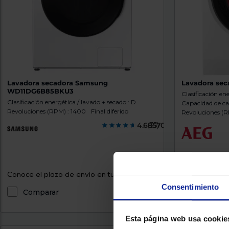
Lavadora secadora Samsung
Lavadora se
WD11DG6B85BKU3
Clasificación en
Clasificación energética / lavado + secado : D
Capacidad de car
Revoluciones (RPM) : 1400
Final diferido
Revoluciones (R
4.6857000
(35)
699 €
Conoce el plazo de envío en tu localidad...
Conoce el plaz
Consentimiento
Comparar
Compara
Esta página web usa cookie