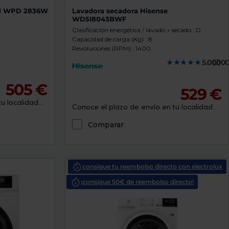
ol WPD 2836W
Lavadora secadora Hisense
WD5I8043BWF
Clasificación energética / lavado + secado : D
Capacidad de carga (Kg) : 8
Revoluciones (RPM) : 1400
5.0000
(2)
505 €
529 €
 localidad...
Conoce el plazo de envío en tu localidad...
Comparar
consigue tu reembolso directo con electrolux
¡consigue 50€ de reembolso directo!