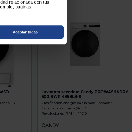
cidad relacionada con tus
ejemplo, páginas
Aceptar todas
 WSD-
Lavadora secadora Candy PROWASH&DRY
500 BWR 495BL8-S
secado : D
Clasificación energética / lavado + secado : D
Capacidad de carga (Kg) : 9
Revoluciones (RPM) : 1400