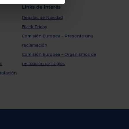
Links de interés
Regalos de Navidad
Black Friday
Comisión Europea – Presente una
reclamación
Comisión Europea – Organismos de
so
resolución de litigios
ratación