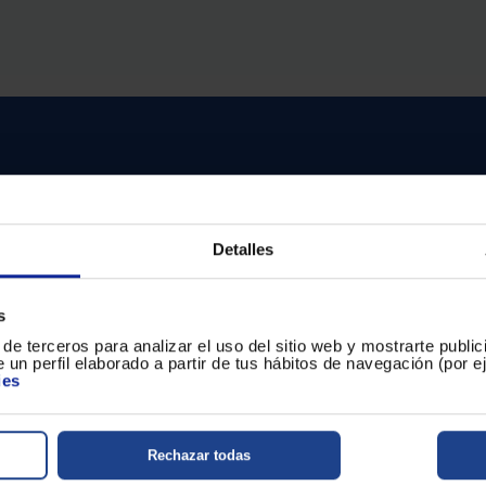
usuarios
de
dispositivos
táctiles
pueden
usar
los
gestos
de
tocar
y
arrastrar.
Detalles
s
de terceros para analizar el uso del sitio web y mostrarte publi
itas ayuda?
 un perfil elaborado a partir de tus hábitos de navegación (por 
ies
entro de ayuda
Rechazar todas