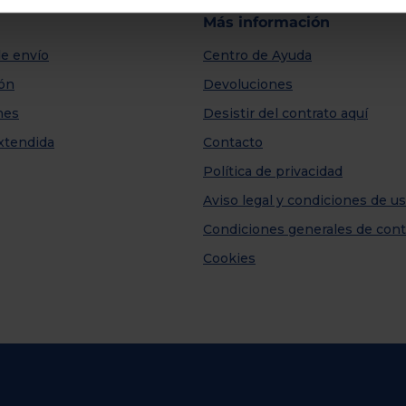
Más información
e envío
Centro de Ayuda
ión
Devoluciones
nes
Desistir del contrato aquí
xtendida
Contacto
Política de privacidad
Aviso legal y condiciones de u
Condiciones generales de cont
Cookies