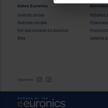
Sobre Euronics
Servicios
Quiénes somos
Métodos d
Nuestras tiendas
Financiac
Por qué comprar en Euronics
Promocio
Blog
Garantía e
Síguenos