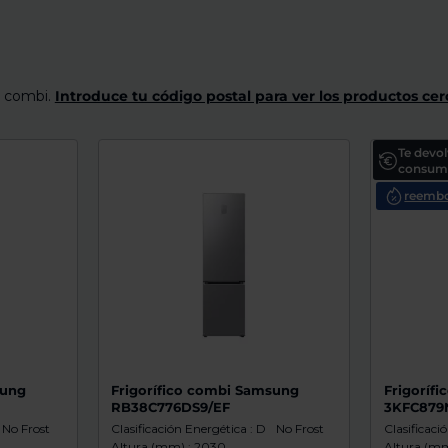
s combi.
Introduce tu código postal para ver los productos cer
Te devo
consumo
reembo
sung
Frigorífico combi Samsung
Frigorífi
RB38C776DS9/EF
3KFC879
No Frost
Clasificación Energética : D
No Frost
Clasificaci
Altura (mm) : 2030
Altura (mm