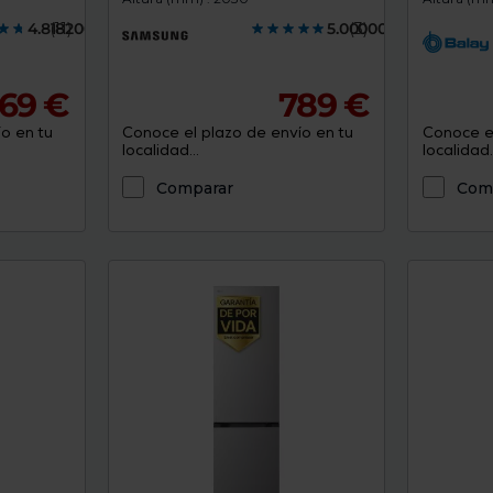
4.8182000
(11)
5.0000000
(3)
69 €
789 €
o en tu
Conoce el plazo de envío en tu
Conoce el
localidad...
localidad..
Comparar
Com