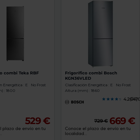
ico combi Teka RBF
Frigorífico combi Bosch
KGN36VLED
ón Energética : E
No Frost
Clasificación Energética : E
No Frost
) : 1800
Altura (mm) : 1860
4.2647
(34)
529 €
669 €
729 €
 plazo de envío en tu
Conoce el plazo de envío en tu
.
localidad...