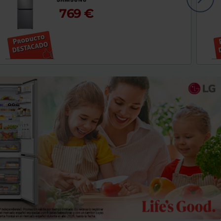
769 €