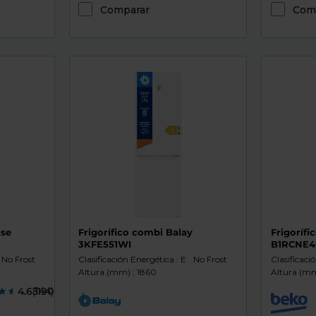
Comparar
Com
nse
Frigorífico combi Balay
Frigoríf
3KFE551WI
B1RCNE
No Frost
Clasificación Energética : E
No Frost
Clasificaci
Altura (mm) : 1860
Altura (mm
4.6319000
(144)