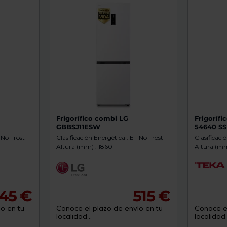
y
Frigorífico combi LG
Frigoríf
GBBSJ11ESW
54640 SS
No Frost
Clasificación Energética : E
No Frost
Clasificaci
Altura (mm) : 1860
Altura (mm
45 €
515 €
o en tu
Conoce el plazo de envío en tu
Conoce el
localidad...
localidad..