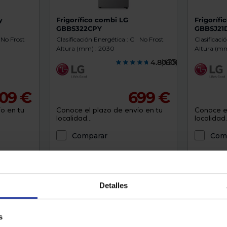
y
Frigorífico combi LG
Frigoríf
GBBS322CPY
GBBSJ21
No Frost
Clasificación Energética : C
No Frost
Clasificaci
Altura (mm) : 2030
Altura (mm
4.8060000
(433)
09 €
699 €
o en tu
Conoce el plazo de envío en tu
Conoce el
localidad...
localidad..
Comparar
Com
tarjeta regalo beko
llévate
Detalles
con sa
s