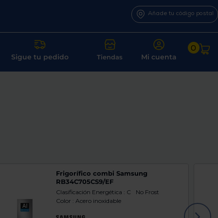
Añade tu código postal
0
Sigue tu pedido
Mi cuenta
Tiendas
Frigorífico combi Samsung
RB34C705CS9/EF
Clasificación Energética : C
No Frost
Color : Acero inoxidable