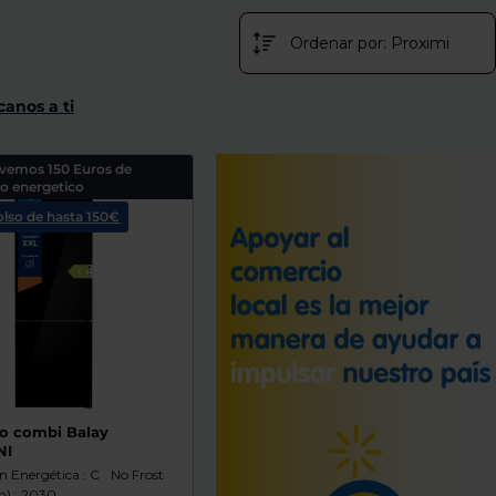
canos a ti
lvemos 150 Euros de
 energetico
lso de hasta 150€
co combi Balay
NI
ón Energética : C
No Frost
) : 2030