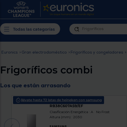
¿Por qué t
Produ
Personaliza tu
cerc
Todas las categorías
experiencia de
Prior
compra
insta
Euronics
>
Gran electrodoméstico
>
Frigoríficos y congeladores
>
Introduce tu código postal para
Te m
conocer los productos más cercanos a
Frigoríficos combi
ti y con mejor plazo de entrega
Ahor
plan
Los que están arrasando
llévate hasta 72 latas de heineken con samsung
Frigorífico combi Samsung
RB38C607AS9/EF
Clasificación Energética : A
No Frost
Altura (mm) : 2030
Inicia