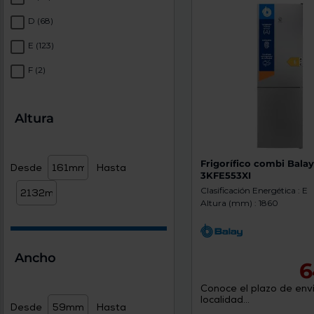
D
(68)
E
(123)
F
(2)
Altura
Frigorífico combi Bala
Desde
Hasta
3KFE553XI
Clasificación Energética : E
Altura (mm) : 1860
Ancho
6
Conoce el plazo de enví
localidad...
Desde
Hasta