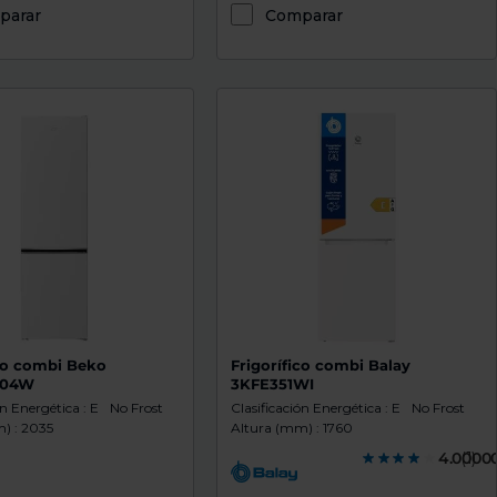
parar
Comparar
ico combi Beko
Frigorífico combi Balay
404W
3KFE351WI
ón Energética : E
No Frost
Clasificación Energética : E
No Frost
) : 2035
Altura (mm) : 1760
4.0000
(1)