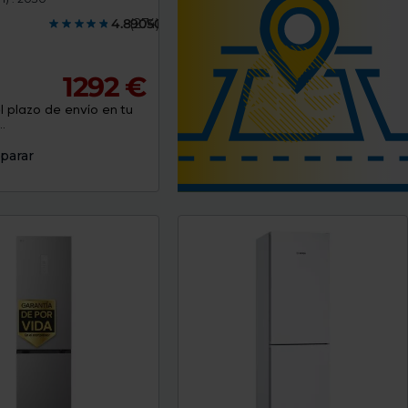
4.8905000
(274)
1292 €
 plazo de envío en tu
.
parar