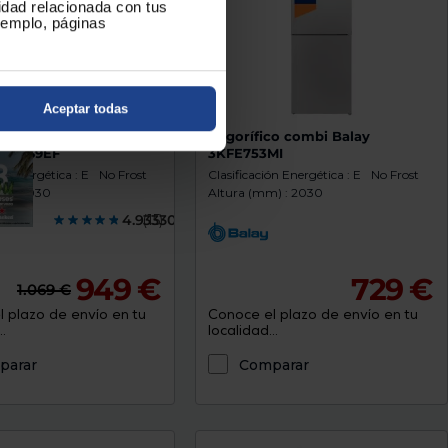
cidad relacionada con tus
ejemplo, páginas
Aceptar todas
ico combi Samsung
Frigorífico combi Balay
03ES9EF
3KFE753MI
ón Energética : E
No Frost
Clasificación Energética : E
No Frost
) : 2030
Altura (mm) : 2030
4.9333000
(15)
949 €
729 €
1.069 €
 plazo de envío en tu
Conoce el plazo de envío en tu
.
localidad...
parar
Comparar