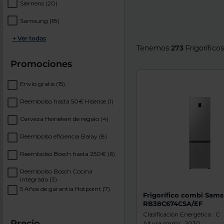
Siemens
(20)
Samsung
(18)
+ Ver todas
Tenemos
273
Frigorífico
Promociones
Envío gratis
(15)
Reembolso hasta 50€ Hisense
(1)
Cerveza Heineken de regalo
(4)
Reembolso eficiencia Balay
(8)
Reembolso Bosch hasta 250€
(6)
Reembolso Bosch Cocina
Integrada
(3)
5 Años de garantía Hotpoint
(7)
Frigorífico combi Sam
RB38C674CSA/EF
Clasificación Energética : C
Precio
Altura (mm) : 2030