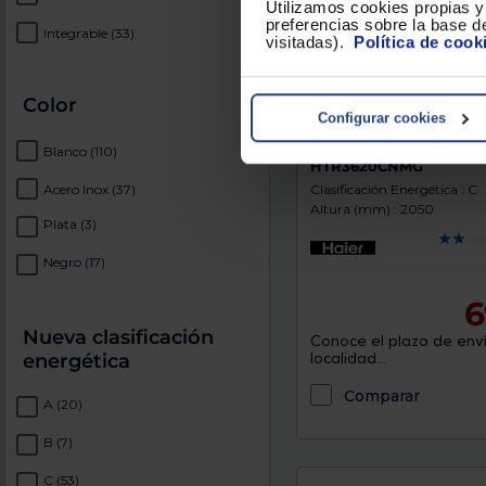
Utilizamos cookies propias y 
preferencias sobre la base de
Integrable
(33)
visitadas).
Política de cook
Color
Configurar cookies
Frigorifico Combi Haie
Blanco
(110)
HTR3620CNMG
Clasificación Energética : C
Acero Inox
(37)
Altura (mm) : 2050
Plata
(3)
Negro
(17)
6
Nueva clasificación
Conoce el plazo de enví
localidad...
energética
Comparar
A
(20)
B
(7)
C
(53)