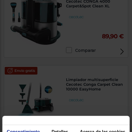
Cecotec CONGA 4000
Carpet&Spot Clean XL
89,90 €
Comparar
Envío gratis
Limpiador multisuperficie
Cecotec Conga Carpet Clean
10000 EasyHome
119 €
Consentimiento
Detalles
Acerca de las cookies