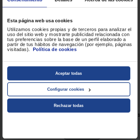
Comparar
Esta página web usa cookies
Envío gratis
Utilizamos cookies propias y de terceros para analizar el
Botellas de limpieza Shark
uso del sitio web y mostrarte publicidad relacionada con
STAINSTRIKER PX200EU
tus preferencias sobre la base de un perfil elaborado a
XSKBSBND200EUT 2 PACK
partir de tus hábitos de navegación (por ejemplo, páginas
visitadas).
Política de cookies
5.000000
(2)
Aceptar todas
24,99 €
Comparar
Configurar cookies
Rechazar todas
Tenemos
5
Limpiadores multisuperficie .
Página 1 de 1
Lo más búscado
Entrega rápida