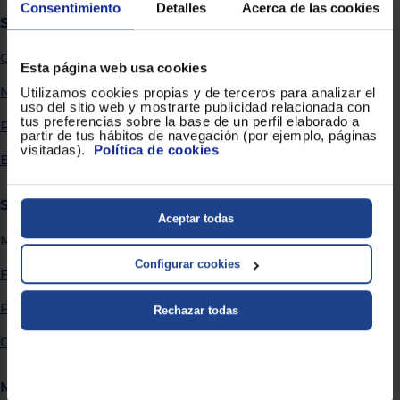
Priorizamos
Consentimiento
Detalles
Acerca de las cookies
la entrega
Sobre Euronics
con
nuestros
Quiénes somos
propios
Esta página web usa cookies
instaladores
Te
Nuestras tiendas
Utilizamos cookies propias y de terceros para analizar el
mostramos
uso del sitio web y mostrarte publicidad relacionada con
tu tienda
tus preferencias sobre la base de un perfil elaborado a
Por qué comprar en Euronics
más
partir de tus hábitos de navegación (por ejemplo, páginas
cercana
visitadas).
Política de cookies
Ahorramos
Blog
en
combustible
y
cuidamos
Servicios
el planeta
Aceptar todas
Métodos de envío
VALIDAR
Configurar cookies
Financiación
O
Promociones
Rechazar todas
también
puedes:
Garantía extendida
Iniciar
Registrarse
Más información
sesión