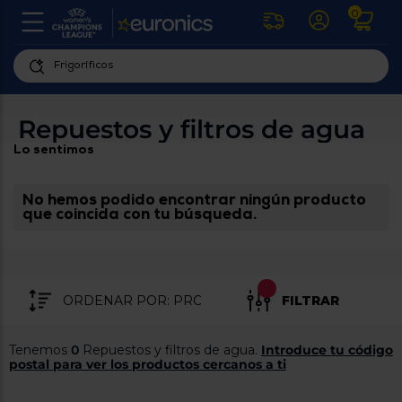
0
U
la
fe
Personaliza
ha
ar
tu
Repuestos y filtros de agua
y
experiencia
ab
Lo sentimos
p
de
se
compra
lo
re
No hemos podido encontrar ningún producto
Introduce
di
que coincida con tu búsqueda.
Pu
tu
in
código
p
postal
ir
al
para
re
FILTRAR
conocer
d
los
b
se
productos
Tenemos
0
Repuestos y filtros de agua.
Introduce tu código
L
más
postal para ver los productos cercanos a ti
us
cercanos
d
di
a