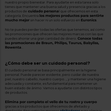
nuestro propio bienestar. Para ayudarte en esta tarea solo
tienes que mantener una buena salud y presencia gracias a los
cuidado persona
productos de
l que ofrecemos en esta
los mejores productos para sentirte
categoría. Encuentra
mucho mejor
Euronics
sin hacer ni un solo esfuerzo en
.
No te puedes perder todas las ofertas que tenemos, así como
las promociones que ofrecen las mejores marcas con las que
Conoce todas
puedes ahorrar una gran cantidad de dinero.
las promociones de Braun, Philips, Taurus, Babyliss,
Rowenta
…
¿Cómo debe ser un cuidado personal?
El cuidado personal se basa principalmente en la higiene
personal. Puede parecer evidente, pero cuidar de nuestra
piel, nuestro cabello, nuestro cuerpo..., y mantener una higiene
adecuada y constante, es fundamental para mantener un
buen estado de ánimo. Vamos a ayudarte con distintos tipos
de productos.
Elimina por completo el vello de tu rostro y cuerpo
gracias a los productos que ofrecemos de afeitado y
afeitadoras
depilación. Encuentra las mejores
para eliminar