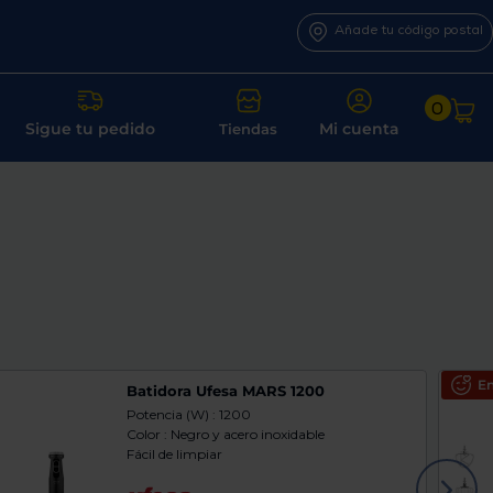
Añade tu código postal
0
Sigue tu pedido
Mi cuenta
Tiendas
En
Batidora Ufesa MARS 1200
Potencia (W) : 1200
Color : Negro y acero inoxidable
Fácil de limpiar