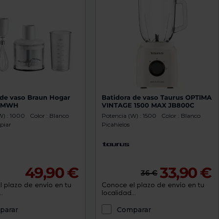
 de vaso Braun Hogar
Batidora de vaso Taurus OPTIMA
6MWH
VINTAGE 1500 MAX JB800C
W) : 1000
Color : Blanco
Potencia (W) : 1500
Color : Blanco
mpiar
Picahielos
49,90 €
33,90 €
36 €
 plazo de envío en tu
Conoce el plazo de envío en tu
.
localidad...
parar
Comparar