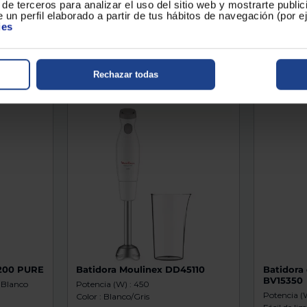
,90 €
27,90 €
de terceros para analizar el uso del sitio web y mostrarte publi
 un perfil elaborado a partir de tus hábitos de navegación (por 
o en tu
Conoce el plazo de envío en tu
Conoce el
ies
localidad...
localidad..
Comparar
Com
Rechazar todas
1200 PURE
Batidora Moulinex DD45110
Batidora
BV15350
: Blanco
Potencia (W) : 450
Potencia (
Color : Blanco/Gris