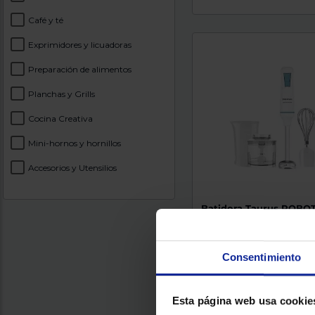
Café y té
Exprimidores y licuadoras
Preparación de alimentos
Planchas y Grills
Cocina Creativa
Mini-hornos y hornillos
Accesorios y Utensilios
Batidora Taurus ROBOT
PLUS INOX
Potencia (W) : 1000
Color 
Fácil de limpiar
Consentimiento
Esta página web usa cookie