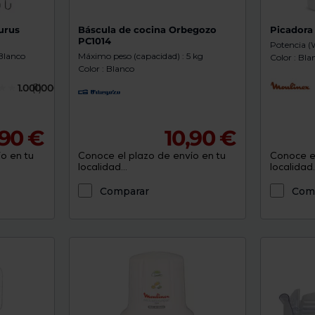
urus
Báscula de cocina Orbegozo
Picadora
PC1014
Potencia (
 Blanco
Máximo peso (capacidad) : 5 kg
Color : Bla
Color : Blanco
1.0000000
(1)
,90 €
10,90 €
o en tu
Conoce el plazo de envío en tu
Conoce el
localidad...
localidad..
Comparar
Com