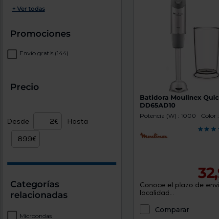
+ Ver todas
Promociones
Envío gratis
(144)
Precio
Batidora Moulinex Qui
DD65AD10
Potencia (W) : 1000
Color 
Desde
Hasta
32
Categorías
Conoce el plazo de enví
localidad...
relacionadas
Comparar
Microondas