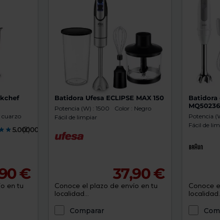
ckchef
Batidora Ufesa ECLIPSE MAX 150
Batidora
MQ5023
Potencia (W) : 1500
Color : Negro
: cuarzo
Potencia (
Fácil de limpiar
Fácil de li
5.0000000
(2)
,90 €
37,90 €
o en tu
Conoce el plazo de envío en tu
Conoce el
localidad...
localidad..
Comparar
Com