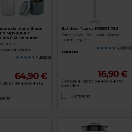
idora de mano Braun
Batidora Taurus ROBOT 750
r 7 MQ7000X +
Potencia (W) : 750
Color : Blanco
Iris 0,6L coloured
Fácil de limpiar
W) : 1000
5.0000
(1)
ro/acero inoxidable
4.6000000
(5)
16,90 €
64,90 €
Conoce el plazo de envío en tu
 plazo de envío en tu
localidad...
.
Comparar
parar