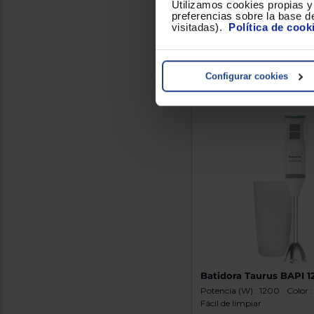
28
Utilizamos cookies propias y 
preferencias sobre la base de
Conoce el plazo de enví
visitadas).
Política de cook
localidad...
Comparar
Configurar cookies
Batidora Taurus BAPI 
Potencia (W) : 1200
Color 
Fácil de limpiar