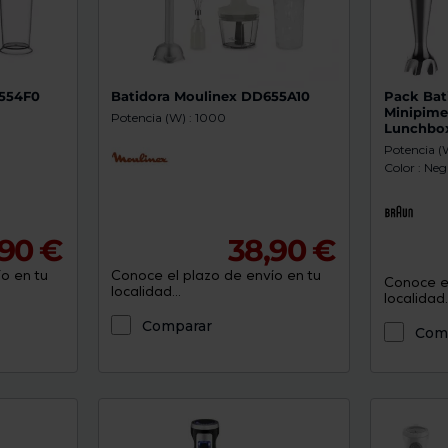
6554F0
Batidora Moulinex DD655A10
Pack Bat
Minipime
Potencia (W) : 1000
Lunchbox 
Potencia (
Color : Neg
,90 €
38,90 €
o en tu
Conoce el plazo de envío en tu
Conoce el
localidad...
localidad..
Comparar
Com