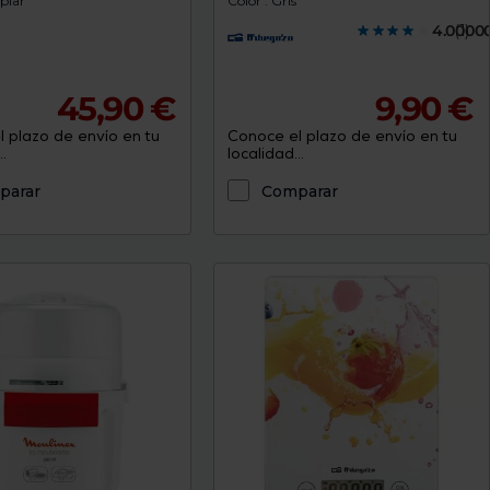
mpiar
Color : Gris
4.0000
(1)
45,90 €
9,90 €
 plazo de envío en tu
Conoce el plazo de envío en tu
.
localidad...
parar
Comparar