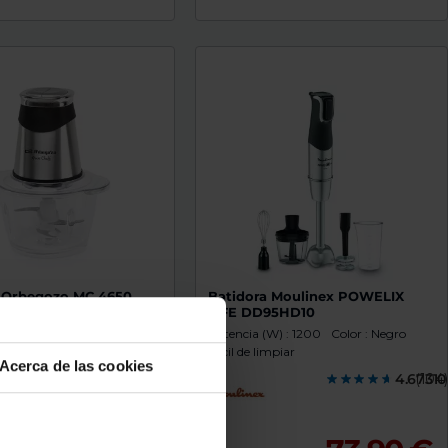
 Orbegozo MC 4650
Batidora Moulinex POWELIX
LIFE DD95HD10
W) : 500
Picahielos
Potencia (W) : 1200
Color : Negro
teado
Fácil de limpiar
Acerca de las cookies
4.6731
(104)