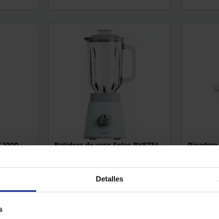
 1000
Batidora de vaso Solac BV5734
Picadora
PROMIXTER1000
Potencia (
: Blanco
Potencia (W) : 1000
Color : Azul
Color : Pla
Picahielos
Detalles
s