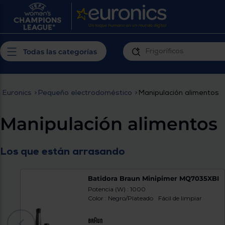
¿Por qué t
Produ
Personaliza tu
cerc
Todas las categorías
experiencia de
Prior
compra
insta
Euronics
>
Pequeño electrodoméstico
>
Manipulación alimentos
Introduce tu código postal para
Te m
conocer los productos más cercanos a
Manipulación alimentos
ti y con mejor plazo de entrega
Ahor
plan
Los que están arrasando
Batidora Braun Minipimer MQ7035XBI
Potencia (W) : 1000
Color : Negro/Plateado
Fácil de limpiar
Inicia