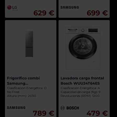
629 €
699 €
Frigorífico combi
Lavadora carga frontal
Samsung
Bosch WUU24T64ES
Clasificación Energética: D
Clasificación Energética: A
RB38C776DS9/EF
No Frost
Capacidad de carga (Kg): 9
Altura (mm): 2030
Revoluciones (RPM): 1200
789 €
479 €