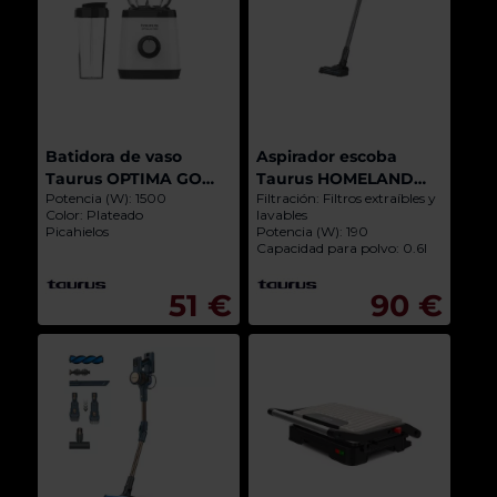
Batidora de vaso
Aspirador escoba
Taurus OPTIMA GO
Taurus HOMELAND
Potencia (W): 1500
Filtración: Filtros extraíbles y
1500+ Vaso para llevar
IDEAL TOUCH
Color: Plateado
lavables
de 500ml con tapa
Picahielos
Potencia (W): 190
Capacidad para polvo: 0.6l
51 €
90 €