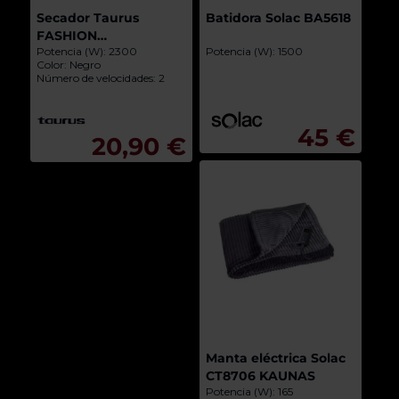
Secador Taurus
Batidora Solac BA5618
FASHION
Potencia (W): 2300
Potencia (W): 1500
PROFESSIONAL 2300
Color: Negro
Número de velocidades: 2
45 €
20,90 €
Manta eléctrica Solac
CT8706 KAUNAS
Potencia (W): 165