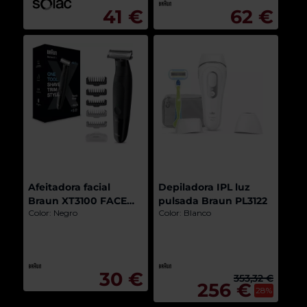
41 €
62 €
Afeitadora facial
Depiladora IPL luz
Braun XT3100 FACE
pulsada Braun PL3122
Color: Negro
Color: Blanco
SERIE X
30 €
353,32 €
256 €
28%