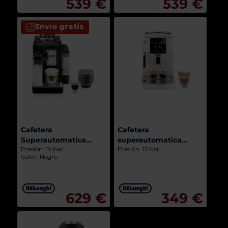
539 €
539 €
Envío gratis
Cafetera
Cafetera
Superautomatica
superautomatica
Presión: 19 bar
Presión: 15 bar
De'Longhi Rivelia
De'longhi Magnifica
Color: Negro
EXAM440.55.B
Start ECAM220.20.W
629 €
349 €