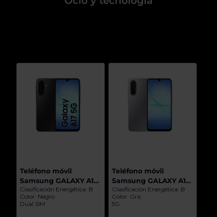
Ocio y tecnología
Teléfono móvil
Teléfono móvil
Samsung GALAXY A17
Samsung GALAXY A17
Clasificación Energética: B
Clasificación Energética: B
5G BLACK
5G GRAY
Color: Negro
Color: Gris
Dual SIM
5G