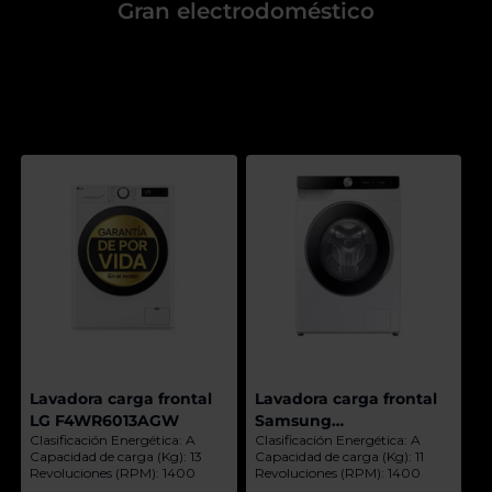
Priorizamos
Gran electrodoméstico
la entrega
con
nuestros
propios
instaladores
Te
mostramos
tu tienda
más
cercana
Ahorramos
en
combustible
y
cuidamos
el planeta
VALIDAR
O
también
Lavadora carga frontal
Lavadora carga frontal
puedes:
LG F4WR6013AGW
Samsung
Clasificación Energética: A
Clasificación Energética: A
WW11DG6B85LKU3
Capacidad de carga (Kg): 13
Capacidad de carga (Kg): 11
Iniciar
Registrarse
Revoluciones (RPM): 1400
Revoluciones (RPM): 1400
sesión