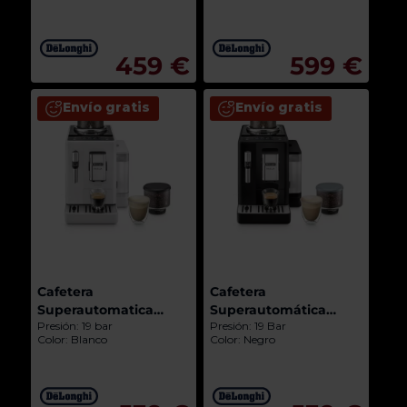
459 €
599 €
Envío gratis
Envío gratis
Cafetera
Cafetera
Superautomatica
Superautomática
Presión: 19 bar
Presión: 19 Bar
De'Longhi Rivelia
De'longhi Rivelia
Color: Blanco
Color: Negro
EXAM440.35.W
EXAM440.35.B