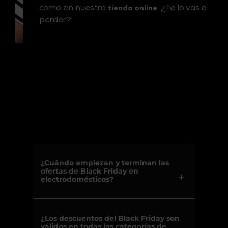
como en nuestra
. ¿Te lo vas a
tienda online
perder?
Preguntas frecuentes sobre el
Black Friday 2025
¿Cuándo empiezan y terminan las
ofertas de Black Friday en
electrodomésticos?
en Euronics estarán disponibles del 22 al 30 de noviembre de 2025, ambos incluidos. Una semana completa en la que podrás
comprar electrodomésticos Black Friday
con precios únicos en todas las categorías.
¿Los descuentos del Black Friday son
válidos en todas las categorías de