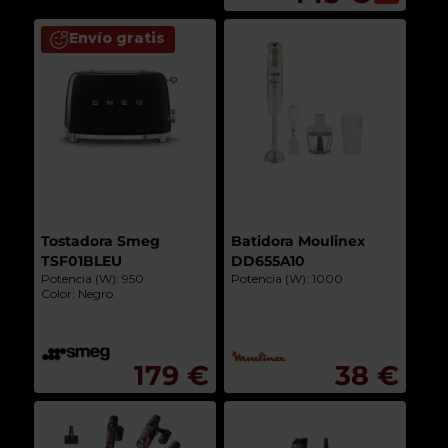
Envío gratis
Tostadora Smeg
Batidora Moulinex
TSF01BLEU
DD655A10
Potencia (W): 950
Potencia (W): 1000
Color: Negro
179 €
38 €