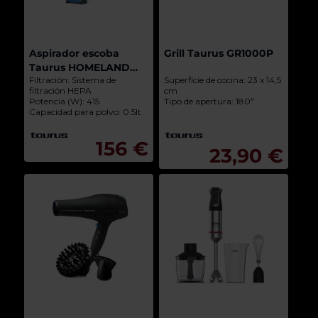
Aspirador escoba
Grill Taurus GR1000P
Taurus HOMELAND
Filtración: Sistema de
Superficie de cocina: 23 x 14,5
DIGITALANIMAL FLEX
filtración HEPA
cm
Potencia (W): 415
Tipo de apertura: 180º
Capacidad para polvo: 0.5lt
156 €
23,90 €