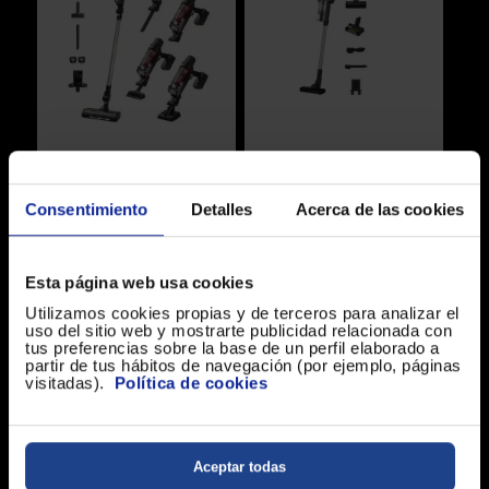
Aspirador escoba
Aspirador escoba
Consentimiento
Detalles
Acerca de las cookies
Rowenta RH6A71
Samsung
Potencia (W): 140
Potencia (W): 410
VS15A60AGR5/WA JET
Color: Negro/Rojo
Color: Negro/Plateado
65 PET
Nivel de ruido (dB): 81
Nivel de ruido (dB): 86
Esta página web usa cookies
Utilizamos cookies propias y de terceros para analizar el
171 €
199 €
uso del sitio web y mostrarte publicidad relacionada con
tus preferencias sobre la base de un perfil elaborado a
partir de tus hábitos de navegación (por ejemplo, páginas
visitadas).
Política de cookies
Aceptar todas
Cuidado personal