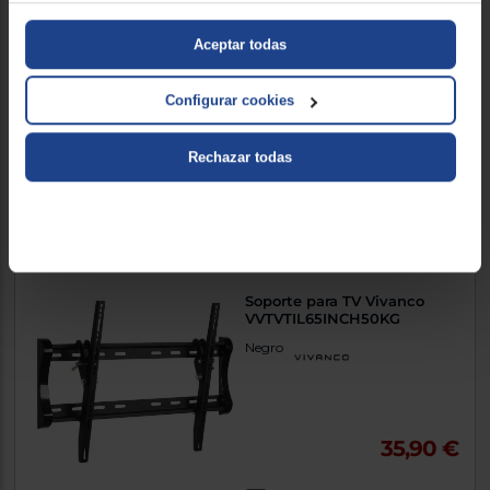
WT43TSE-413 P
23, Soporte de pared ECO
Aceptar todas
Giratorio, Inclinable, Negro
Configurar cookies
10,90 €
Rechazar todas
Comparar
Soporte para TV Vivanco
VVTVTIL65INCH50KG
Negro
35,90 €