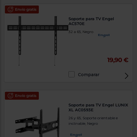
Priorizamos
la entrega
Envío gratis
con
nuestros
Soporte para TV Engel
propios
AC570E
instaladores
Te
32 a 65, Negro
mostramos
tu tienda
más
cercana
Ahorramos
19,90 €
en
combustible
y
cuidamos
el planeta
Comparar
VALIDAR
Envío gratis
O
Soporte para TV Engel LUNIX
XL AC0593E
también
puedes:
26 y 65, Soporte orientable e
inclinable, Negro
Iniciar
Registrarse
sesión