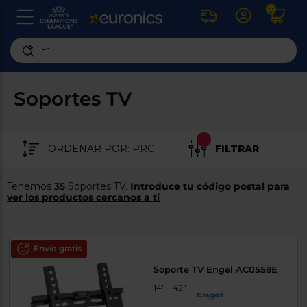
0
U
la
fe
Personaliza
ha
ar
tu
Soportes TV
y
experiencia
ab
p
de
se
compra
lo
FILTRAR
re
Introduce
di
Pu
tu
in
Tenemos
35
Soportes TV.
Introduce tu código postal para
código
p
ver los productos cercanos a ti
postal
ir
al
para
re
conocer
d
los
Envío gratis
b
se
productos
Soporte TV Engel AC0558E
L
más
us
14" - 42"
cercanos
d
di
a