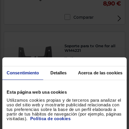
8,90 €
Comparar
Soporte para tv One for all
WM4221
19-43
Consentimiento
Detalles
Acerca de las cookies
15,90 €
Esta página web usa cookies
Comparar
Utilizamos cookies propias y de terceros para analizar el
uso del sitio web y mostrarte publicidad relacionada con
tus preferencias sobre la base de un perfil elaborado a
partir de tus hábitos de navegación (por ejemplo, páginas
visitadas).
Política de cookies
Soporte para tv Aisens