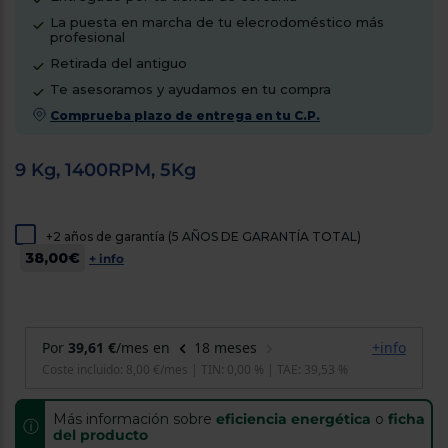
cercanos
La puesta en marcha de tu elecrodoméstico más
Priorizamos
profesional
la entrega
con
Retirada del antiguo
nuestros
Te asesoramos y ayudamos en tu compra
propios
instaladores
Comprueba plazo de entrega en tu C.P.
Te
mostramos
tu tienda
9 Kg, 1400RPM, 5Kg
más
cercana
Ahorramos
en
+2 años de garantía (5 AÑOS DE GARANTÍA TOTAL)
combustible
y
cuidamos
38,00€
+ info
el planeta
VALIDAR
O
también
puedes:
Más información sobre
eficiencia energética
o
ficha
ⓘ
del producto
Iniciar