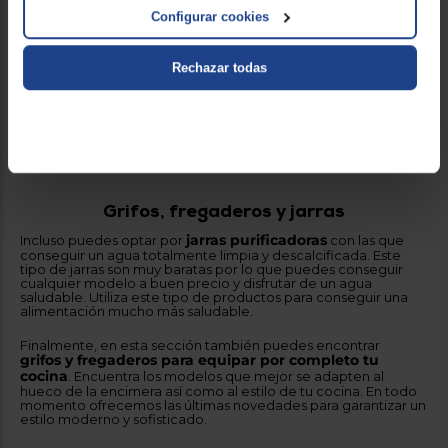
termos
envasadoras al vacío
diferentes
y con las
que
Configurar cookies
ofrecemos. De esta forma, los alimentos mantendrán sus
propiedades, así como una temperatura constante durante
mucho más tiempo. Mantén tus bebidas o comida totalmente
calientas con tan solo usar cualquier de los termos que te
Rechazar todas
ofrecemos.
Si sueles almacenar grandes cantidades de alimentos para
comértelos en otro momento, lo mejor es envasarlos al vacío.
Utiliza una máquina al vacío y conserva en perfecto estado tus
alimentos.
Grifos, fregaderos y jarras
jarras purificadoras
Incluso puedes optar por
con las que
conseguir un agua totalmente limpia y descalcificada. Este
tipo de jarras son muy baratas por lo que puedes conseguir
cualquier modelo a buen precio y disfrutar de un agua
saludable. Utiliza este tipo de productos para conseguir una
alimentación mucho más saludable.
Finalmente, en esta sección también puedes encontrar
grifos
y fregaderos para equipar por completo tu
cocina
. Encuentra los modelos que mejor se adapten al
hueco de la encimera así como al estilo de tu cocina. En todo
momento ofrecemos las últimas novedades para garantizar un
estilo moderno y sofisticado.