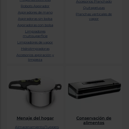
Accesorios Planchado
tá
ti
Robots Aspirador
Quitapelusas
p
y
Aspiradores de mano
us
Planchas verticales de
lo
con
Aspiradoras sin bolsa
vapor
g
mejor
Aspiradoras con bolsa
d
plazo
to
Limpiadores
de
y
multisuperficie
ar
entrega
Limpiadores de vapor
Hidrolimpiadoras
Accesorios aspiración y
¿Por
limpieza
qué
te
pedimos
tu
código
postal?
Productos
con
entrega
en
24
horas
y/o
Menaje del hogar
Conservación de
los más
alimentos
cercanos
Almacenamiento/Tuppers