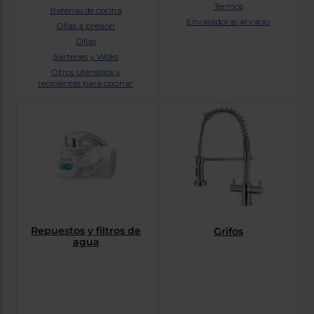
Priorizamos
Termos
Baterías de cocina
la entrega
Envasadoras al vacío
con
Ollas a presión
nuestros
Ollas
propios
instaladores
Sartenes y Woks
Te
Otros utensilios y
mostramos
recipientes para cocinar
tu tienda
más
cercana
Ahorramos
en
combustible
y
cuidamos
el planeta
VALIDAR
Repuestos y filtros de
Grifos
agua
O
también
puedes:
Iniciar
Registrarse
sesión