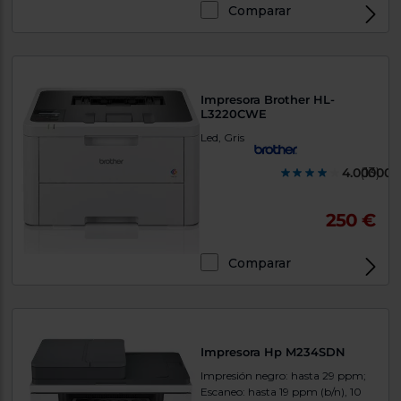
Comparar
Exclusivo Web
Impresora Brother HL-
L3220CWE
Led, Gris
4.000000
(13)
250 €
Comparar
Exclusivo Web
Impresora Hp M234SDN
Impresión negro: hasta 29 ppm;
Escaneo: hasta 19 ppm (b/n), 10