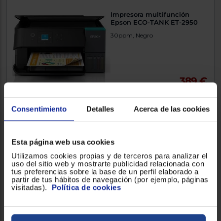
Impresora multifunción
Epson ECO-TANK ET-2950
30ppm, Negro
389 €
Comparar
Consentimiento
Detalles
Acerca de las cookies
Exclusivo Web
Esta página web usa cookies
Impresora multifunción HP
Utilizamos cookies propias y de terceros para analizar el
OFFICEJET PRO 9125E
uso del sitio web y mostrarte publicidad relacionada con
tus preferencias sobre la base de un perfil elaborado a
32ppm, Blanco, Impresión a
partir de tus hábitos de navegación (por ejemplo, páginas
color
visitadas).
Política de cookies
179 €