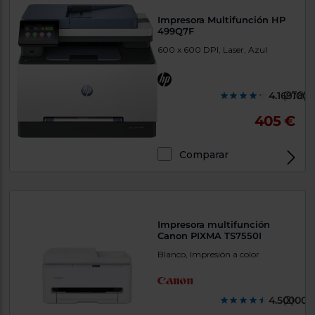
Impresora Multifunción HP
499Q7F
600 x 600 DPI, Laser, Azul
4.1691000
(278)
405 €
Comparar
Exclusivo Web
Impresora multifunción
Canon PIXMA TS7550I
Blanco, Impresión a color
4.500000
(2)