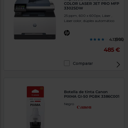
COLOR LASER JET PRO MFP
3302SDW
25 ppm, 600 x 600px, Láser ,
Láser color, dúplex automático
4.139000
(295)
485 €
Comparar
Exclusivo Web
Botella de tinta Canon
PIXMA GI-50 PGBK 3386C001
Negro