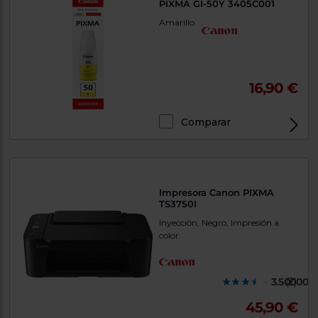
PIXMA GI-50Y 3405C001
Amarillo
16,90 €
Comparar
Exclusivo Web
Impresora Canon PIXMA
TS3750I
Inyección, Negro, Impresión a
color
3.500000
(2)
45,90 €