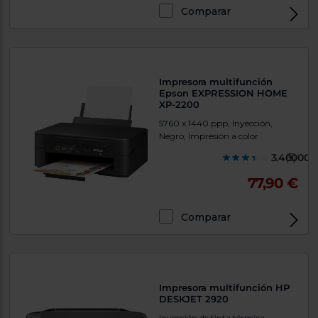
Priorizamos
Comparar
la entrega
con
Exclusivo Web
nuestros
propios
instaladores
Te
mostramos
Impresora multifunción
tu tienda
Epson EXPRESSION HOME
más
XP-2200
cercana
5760 x 1440 ppp, Inyección,
Ahorramos
Negro, Impresión a color
en
combustible
3.400000
(5)
y
cuidamos
el planeta
77,90 €
VALIDAR
Comparar
Exclusivo Web
O
también
puedes:
Impresora multifunción HP
Iniciar
DESKJET 2920
Registrarse
sesión
Inyección de tinta térmica,