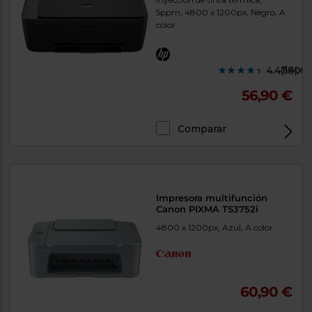
5ppm, 4800 x 1200px, Negro, A
color
4.411800
(34)
56,90 €
Comparar
Exclusivo Web
Impresora multifunción
Canon PIXMA TS3752i
4800 x 1200px, Azul, A color
60,90 €