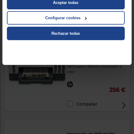
Aceptar todas
Comparar
Configurar cookies
Exclusivo Web
Rechazar todas
Impresora multifunción HP
SMART TANK 7008 ALL IN
ONE
Inyección de tinta térmica,
4800ppm, Blanco, Impresión a
color
256 €
Comparar
Exclusivo Web
Impresora multifunción