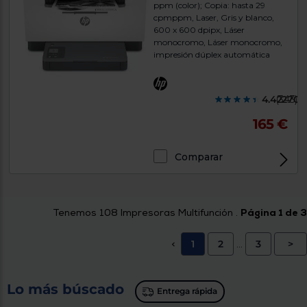
ppm (color); Copia: hasta 29
cpmppm, Laser, Gris y blanco,
600 x 600 dpipx, Láser
monocromo, Láser monocromo,
impresión dúplex automática
4.422700
(343)
165 €
Comparar
Tenemos
108
Impresoras Multifunción .
Página 1 de 3
1
2
3
>
<
...
Lo más búscado
Entrega rápida