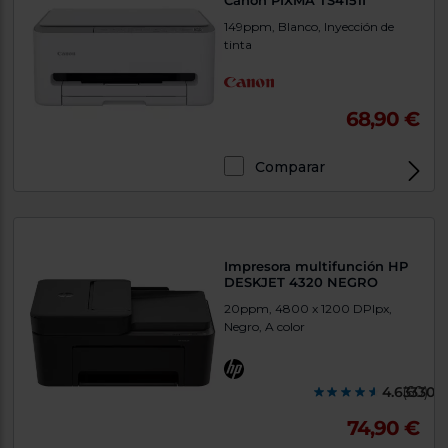
Canon PIXMA TS4151I
149ppm, Blanco, Inyección de
tinta
68,90 €
Comparar
Exclusivo Web
Impresora multifunción HP
DESKJET 4320 NEGRO
20ppm, 4800 x 1200 DPIpx,
Negro, A color
4.633300
(60)
74,90 €