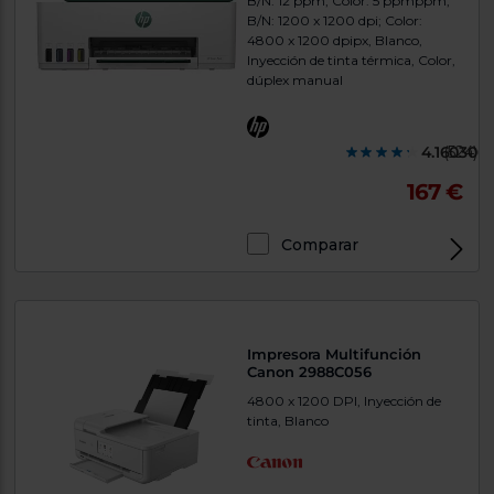
B/N: 12 ppm; Color: 5 ppmppm,
B/N: 1200 x 1200 dpi; Color:
4800 x 1200 dpipx, Blanco,
Inyección de tinta térmica, Color,
dúplex manual
4.160300
(524)
167 €
Comparar
Exclusivo Web
Impresora Multifunción
Canon 2988C056
4800 x 1200 DPI, Inyección de
tinta, Blanco