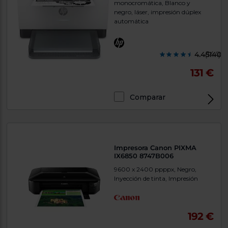
monocromática, Blanco y
negro, láser, impresión dúplex
automática
4.451400
(144)
131 €
Comparar
Exclusivo Web
Impresora Canon PIXMA
IX6850 8747B006
9600 x 2400 ppppx, Negro,
Inyección de tinta, Impresión
192 €