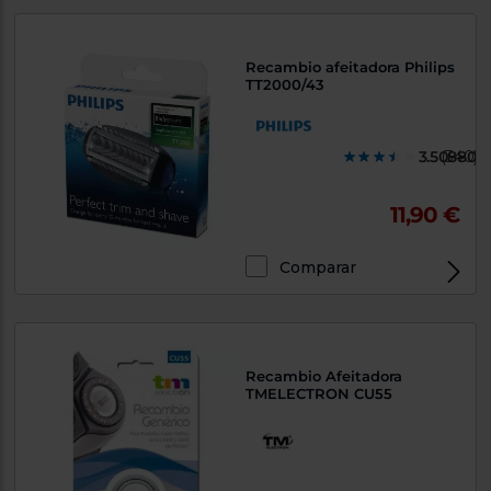
Priorizamos
la entrega
con
nuestros
Recambio afeitadora Philips
propios
TT2000/43
instaladores
Te
mostramos
tu tienda
3.508800
(340)
más
cercana
Ahorramos
11,90 €
en
combustible
y
cuidamos
el planeta
Comparar
VALIDAR
O
Recambio Afeitadora
TMELECTRON CU55
también
puedes:
Iniciar
Registrarse
sesión