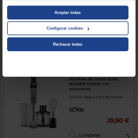
1200W, Negro y acero inoxidable
, Fácil de limpiar
Aceptar todas
Configurar cookies
27,90 €
Rechazar todas
Comparar
Batidora de mano Solac
BA5609 1200W con
accesorios
1200W, Negro, Fácil de limpiar
29,90 €
Comparar