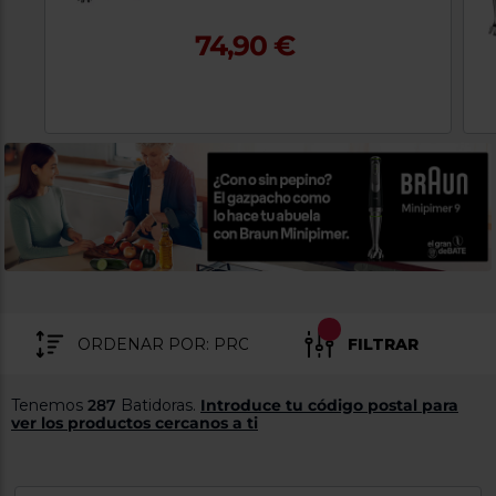
tá
ti
p
74,90 €
y
us
lo
con
g
mejor
d
plazo
to
de
y
ar
entrega
¿Por
qué
te
pedimos
tu
código
postal?
FILTRAR
Productos
con
Tenemos
287
Batidoras.
Introduce tu código postal para
entrega
ver los productos cercanos a ti
en
24
horas
y/o
los más
cercanos