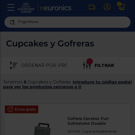
0
U
la
fe
Personaliza
ha
ar
tu
Cupcakes y Gofreras
y
experiencia
ab
p
de
se
compra
lo
FILTRAR
re
Introduce
di
Pu
tu
in
Tenemos
8
Cupcakes y Gofreras.
Introduce tu código postal
código
p
para ver los productos cercanos a ti
postal
ir
al
para
re
conocer
d
los
Envío gratis
b
se
productos
Gofrera Cecotec Fun
L
más
Gofrestone Double
us
cercanos
d
1200W, Capa antiadherente,
di
a