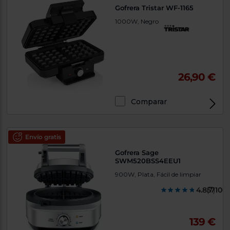
Gofrera Tristar WF-1165
1000W, Negro
26,90 €
Comparar
Envío gratis
Gofrera Sage
SWM520BSS4EEU1
900W, Plata, Fácil de limpiar
4.857100
(7)
139 €