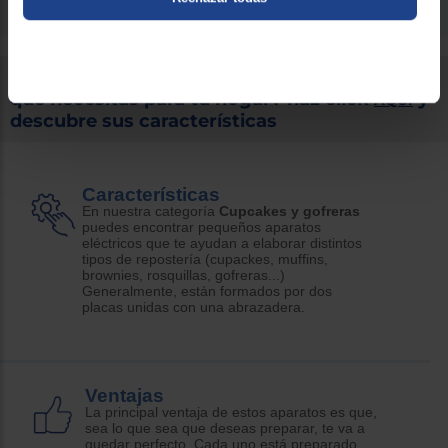
Lo más búscado
Entrega rápida
¿Tienes dudas sobre la Cupcake o Gofrera
que necesitas para tu hogar? haz click
y
AQUÍ
descubre sus características
Características
En nuestra categoría
Cupcakes y gofreras
puedes encontrar pequeños aparatos
eléctricos que te ayudan a elaborar distintos
tipos de repostería (cupackes, muffins,
brownies, rosquillas, gofreras...)
Generalmente, están formados por dos
placas unidas con una abrazadera.
Ventajas
La principal ventaja de estos aparatos es que,
sea lo que sea que deseas preparar, te va a
quedar perfecto. Cada uno está preparado