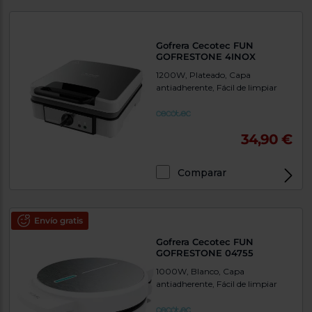
Priorizamos
la entrega
con
nuestros
propios
Gofrera Cecotec FUN
instaladores
GOFRESTONE 4INOX
Te
1200W, Plateado, Capa
mostramos
antiadherente, Fácil de limpiar
tu tienda
más
cercana
Ahorramos
en
34,90 €
combustible
y
cuidamos
el planeta
Comparar
VALIDAR
Envío gratis
O
Gofrera Cecotec FUN
también
GOFRESTONE 04755
puedes:
1000W, Blanco, Capa
antiadherente, Fácil de limpiar
Iniciar
Registrarse
sesión