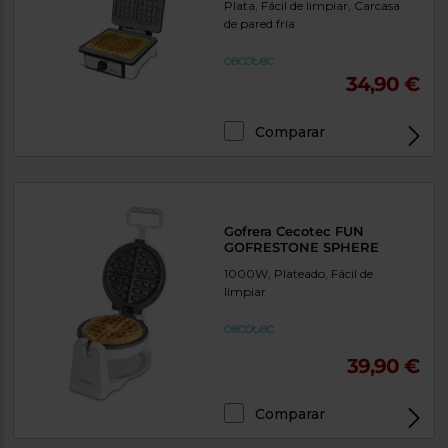
Plata, Fácil de limpiar, Carcasa
tá
ti
de pared fría
p
y
us
lo
con
g
34,90 €
mejor
d
plazo
to
de
y
Comparar
ar
entrega
¿Por
qué
Gofrera Cecotec FUN
te
GOFRESTONE SPHERE
pedimos
tu
1000W, Plateado, Fácil de
código
limpiar
postal?
Productos
con
39,90 €
entrega
en
24
horas
y/o
Comparar
los más
cercanos