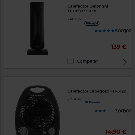
Calefactor Delonghi
TCH8993ER.BC
2400W
5.000000
(4)
139 €
Comparar
Calefactor Orbegozo FH-5129
2000W
3.000000
(1)
14,90 €