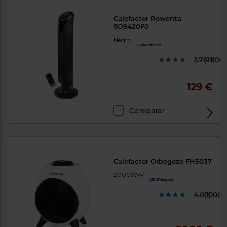
Calefactor Rowenta
SO9420F0
Negro
3.761900
(21)
129 €
Comparar
Calefactor Orbegozo FH5037
2000WW
4.000000
(1)