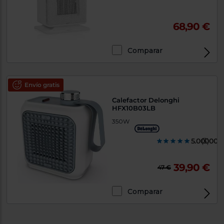
68,90 €
Comparar
Envío gratis
Calefactor Delonghi
HFX10B03LB
350W
5.000000
(3)
39,90 €
47 €
Comparar