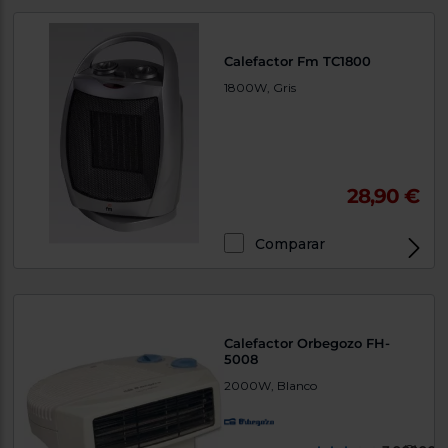
Priorizamos
la entrega
con
nuestros
Calefactor Fm TC1800
propios
instaladores
1800W, Gris
Te
mostramos
tu tienda
más
cercana
Ahorramos
28,90 €
en
combustible
y
cuidamos
el planeta
Comparar
VALIDAR
O
Calefactor Orbegozo FH-
5008
también
puedes:
2000W, Blanco
Iniciar
Registrarse
sesión