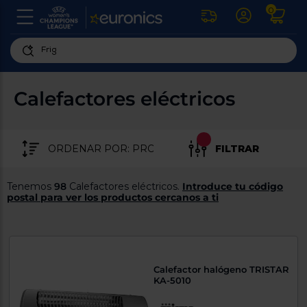
0
U
la
fe
Personaliza
ha
ar
tu
Calefactores eléctricos
y
experiencia
ab
p
de
se
compra
lo
FILTRAR
re
Introduce
di
Pu
tu
in
Tenemos
98
Calefactores eléctricos.
Introduce tu código
código
p
postal para ver los productos cercanos a ti
postal
ir
al
para
re
conocer
d
los
b
se
productos
Calefactor halógeno TRISTAR
L
más
KA-5010
us
cercanos
d
di
a