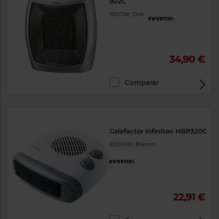
902C
1500W, Gris
34,90 €
Comparar
Calefactor Infiniton HBP320C
2000W, Blanco
22,91 €