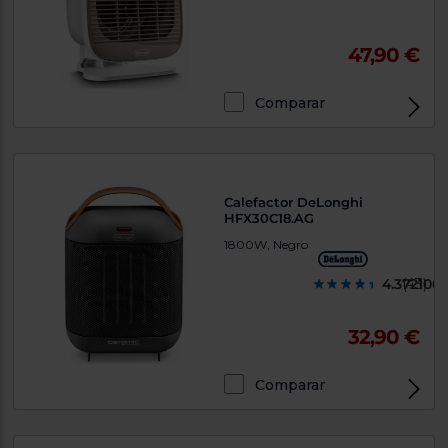
47,90 €
Comparar
Calefactor DeLonghi
HFX30C18.AG
1800W, Negro
4.372100
(43)
32,90 €
Comparar