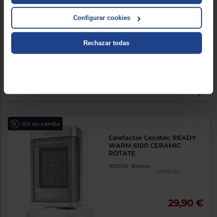
Calefactor Infiniton HBV-
348C
Configurar cookies
2000 W, Blanco
Rechazar todas
24,90 €
Comparar
-5% en carrito
Calefactor Cecotec READY
WARM 6100 CERAMIC
ROTATE
1500W, Blanco
29,90 €