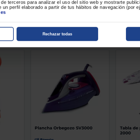
de terceros para analizar el uso del sitio web y mostrarte publi
,90 €
19,90 €
 un perfil elaborado a partir de tus hábitos de navegación (por 
ies
o en tu
Conoce el plazo de envío en tu
Conoce el
localidad...
localidad..
Comparar
Com
Rechazar todas
Plancha Orbegozo SV3000
Tabla de
2000