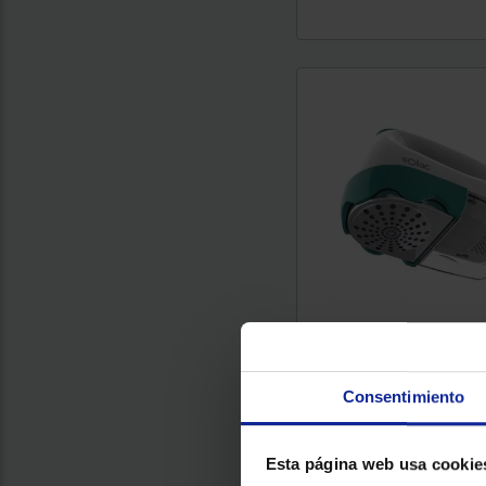
Quitapelusas Solac Q6
Color : Blanco/Verde
Potenc
Consentimiento
Esta página web usa cookie