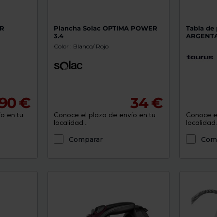
GR
Plancha Solac OPTIMA POWER
Tabla de
3.4
ARGENTA
Color : Blanco/ Rojo
,90 €
34 €
o en tu
Conoce el plazo de envío en tu
Conoce el
localidad...
localidad..
Comparar
Com