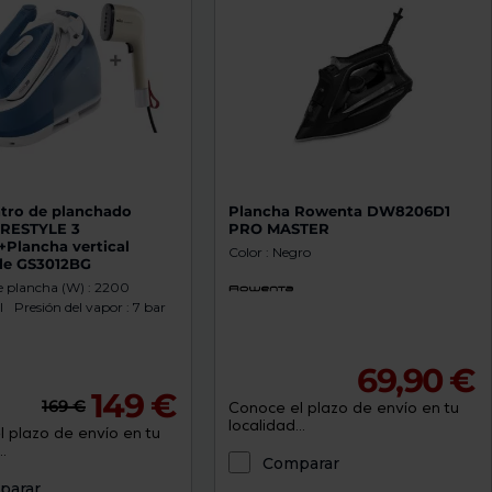
tro de planchado
Plancha Rowenta DW8206D1
ARESTYLE 3
PRO MASTER
+Plancha vertical
Color : Negro
le GS3012BG
e plancha (W) : 2200
l
Presión del vapor : 7 bar
69,90 €
149 €
169 €
Conoce el plazo de envío en tu
localidad...
 plazo de envío en tu
.
Comparar
parar