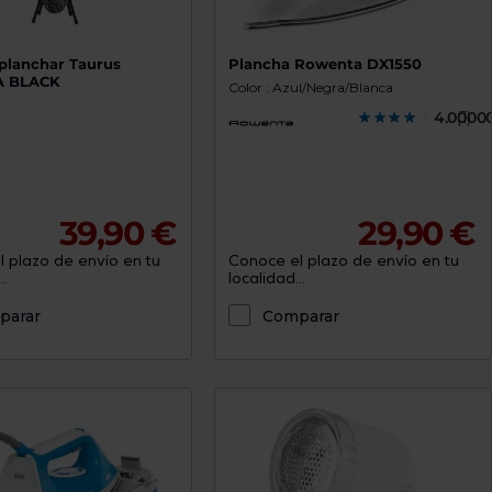
 planchar Taurus
Plancha Rowenta DX1550
 BLACK
Color : Azul/Negra/Blanca
4.0000
(1)
39,90 €
29,90 €
 plazo de envío en tu
Conoce el plazo de envío en tu
.
localidad...
parar
Comparar