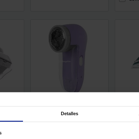
09
Quitapelusas Orbegozo QP 6500
Plancha 
ia (W) : 2
Color : Morado
Potencia (W) : 5
Color : Azu
Detalles
s