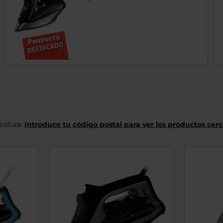
000
de
dispositivos
táctiles
pueden
usar
los
gestos
de
tocar
y
arrastrar.
ostura.
Introduce tu código postal para ver los productos cerc