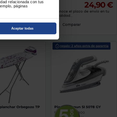
cidad relacionada con tus
22,90 €
24,90 €
ejemplo, páginas
 plazo de envío en tu
Conoce el plazo de envío en tu
.
localidad...
parar
Comparar
Aceptar todas
regalo: 2 años extra de garantía
 planchar Orbegozo TP
Plancha Braun SI 5078 GY
Potencia (W) : 2800