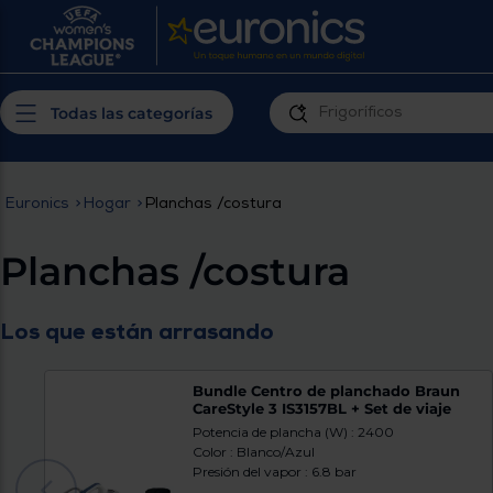
¿Por qué t
Produ
Personaliza tu
cerc
Todas las categorías
experiencia de
Prior
compra
insta
Euronics
>
Hogar
>
Planchas /costura
Introduce tu código postal para
Te m
conocer los productos más cercanos a
Planchas /costura
ti y con mejor plazo de entrega
Ahor
plan
Los que están arrasando
Bundle Centro de planchado Braun
CareStyle 3 IS3157BL + Set de viaje
Potencia de plancha (W) : 2400
Color : Blanco/Azul
Inicia
Presión del vapor : 6.8 bar