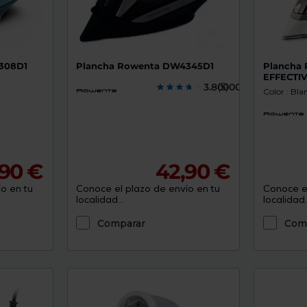
308D1
Plancha Rowenta DW4345D1
Plancha 
EFFECTI
3.8000000
(5)
Color : Bla
,90 €
42,90 €
o en tu
Conoce el plazo de envío en tu
Conoce el
localidad...
localidad..
Comparar
Com