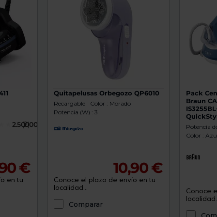
411
Quitapelusas Orbegozo QP6010
Pack Cen
Braun C
Recargable
Color : Morado
IS3255BL
Potencia (W) : 3
QuickSty
2.5000000
(2)
Potencia d
Color : Azu
,90 €
10,90 €
o en tu
Conoce el plazo de envío en tu
localidad...
Conoce el
localidad..
Comparar
Com