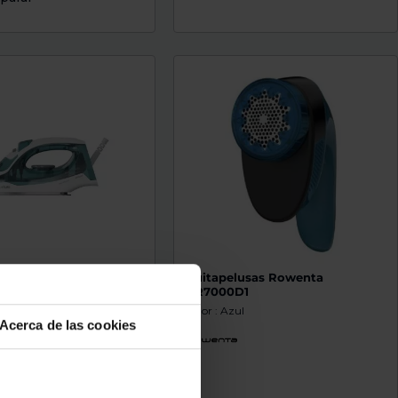
Taurus BALTIC 2400
Quitapelusas Rowenta
DR7000D1
l
Color : Azul
Acerca de las cookies