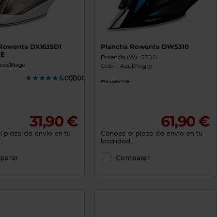
Rowenta DX1635D1
Plancha Rowenta DW5310
VE
Potencia (W) : 2700
nco/Beige
Color : Azul/Negro
5.0000000
(2)
31,90 €
61,90 €
 plazo de envío en tu
Conoce el plazo de envío en tu
.
localidad...
parar
Comparar