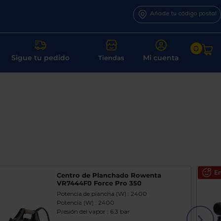
Añade tu código postal
0
Sigue tu pedido
Mi cuenta
Tiendas
En
Centro de Planchado Rowenta
VR7444F0 Force Pro 350
Potencia de plancha (W) : 2400
Potencia (W) : 2400
Presión del vapor : 6.3 bar