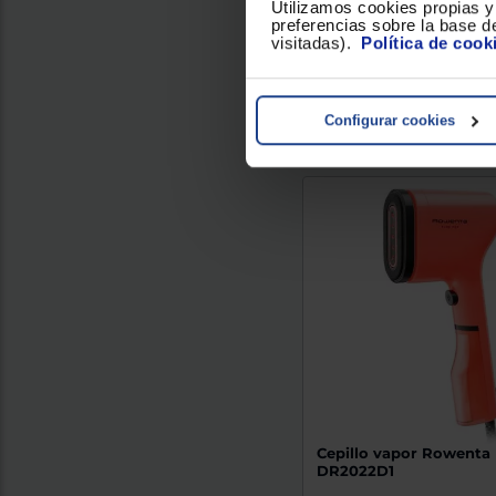
Utilizamos cookies propias y 
20
preferencias sobre la base de
visitadas).
Política de cook
Conoce el plazo de enví
localidad...
Comparar
Configurar cookies
Cepillo vapor Rowenta
DR2022D1