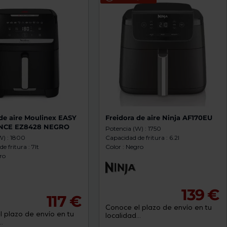
 de aire Moulinex EASY
Freidora de aire Ninja AF170EU
ENCE EZ8428 NEGRO
Potencia (W) : 1750
W) : 1800
Capacidad de fritura : 6.2l
e fritura : 7lt
Color : Negro
ro
139 €
117 €
Conoce el plazo de envío en tu
 plazo de envío en tu
localidad...
.