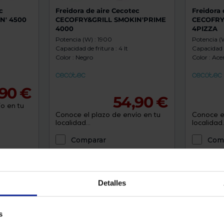
c
Freidora de aire Cecotec
Freidora 
N' 4500
CECOFRY&GRILL SMOKIN'PRIME
CECOFRY
4000
4PIZZA
Potencia (W) : 1900
Potencia (
Capacidad de fritura : 4 lt
Capacidad d
Color : Negro
Color : Ace
90 €
54,90 €
o en tu
Conoce el plazo de envío en tu
Conoce el
localidad...
localidad..
Comparar
Com
Envío gratis
Envío g
Detalles
s