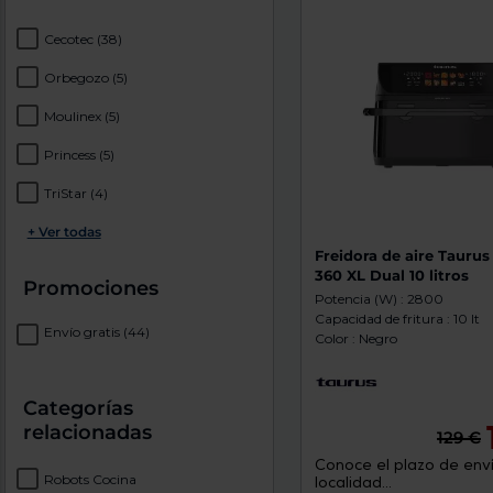
Cecotec
(38)
Orbegozo
(5)
Moulinex
(5)
Princess
(5)
TriStar
(4)
+ Ver todas
Freidora de aire Taurus
360 XL Dual 10 litros
Promociones
Potencia (W) : 2800
Capacidad de fritura : 10 lt
Envío gratis
(44)
Color : Negro
Categorías
relacionadas
129 €
Conoce el plazo de enví
Robots Cocina
localidad...