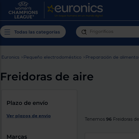
¿Por qué t
Produ
Personaliza tu
cerc
Todas las categorías
experiencia de
Prior
compra
insta
Euronics
>
Pequeño electrodoméstico
>
Preparación de alimento
Introduce tu código postal para
Te m
conocer los productos más cercanos a
Freidoras de aire
ti y con mejor plazo de entrega
Ahor
plan
Plazo de envío
Ver plazos de envío
Tenemos
96
Freidoras de
Inicia
Marcas