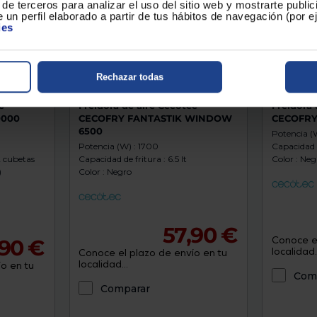
de terceros para analizar el uso del sitio web y mostrarte publi
 un perfil elaborado a partir de tus hábitos de navegación (por 
ies
Rechazar todas
c
Freidora de aire Cecotec
Freidora 
0000
CECOFRY FANTASTIK WINDOW
CECOFRY
6500
Potencia (
Potencia (W) : 1700
Capacidad d
2 cubetas
Capacidad de fritura : 6.5 lt
Color : Neg
)
Color : Negro
57,90 €
Conoce el
,90 €
localidad..
Conoce el plazo de envío en tu
localidad...
o en tu
Com
Comparar