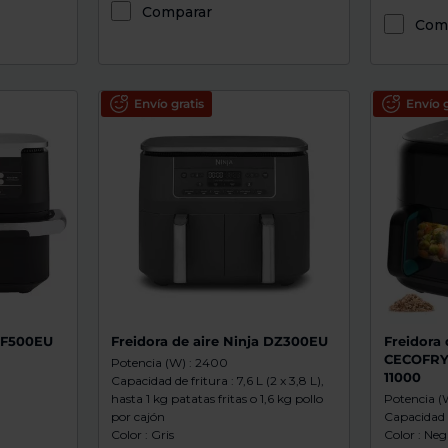
Comparar
Com
Envío gratis
Envío g
 AF500EU
Freidora de aire Ninja DZ300EU
Freidora 
CECOFRY
Potencia (W) : 2400
11000
Capacidad de fritura : 7,6 L (2 x 3,8 L),
hasta 1 kg patatas fritas o 1,6 kg pollo
Potencia (
por cajón ​
Capacidad de
Color : Gris
Color : Neg