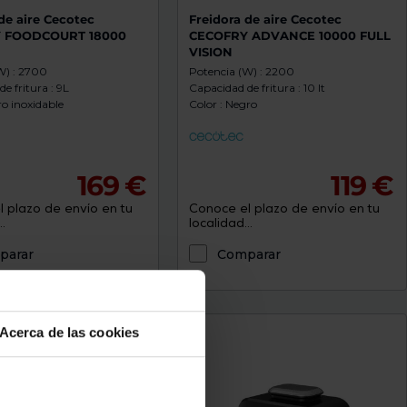
de aire Cecotec
Freidora de aire Cecotec
 FOODCOURT 18000
CECOFRY ADVANCE 10000 FULL
VISION
W) : 2700
Potencia (W) : 2200
e fritura : 9L
Capacidad de fritura : 10 lt
ro inoxidable
Color : Negro
169 €
119 €
 plazo de envío en tu
Conoce el plazo de envío en tu
.
localidad...
parar
Comparar
ratis
Acerca de las cookies