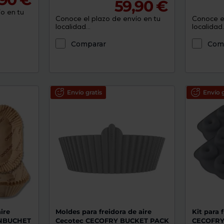
59,90 €
o en tu
Conoce el plazo de envío en tu
Conoce el
localidad...
localidad..
Comparar
Com
Envío gratis
Envío g
ire
Moldes para freidora de aire
Kit para 
INBUCHET
Cecotec CECOFRY BUCKET PACK
CECOFR