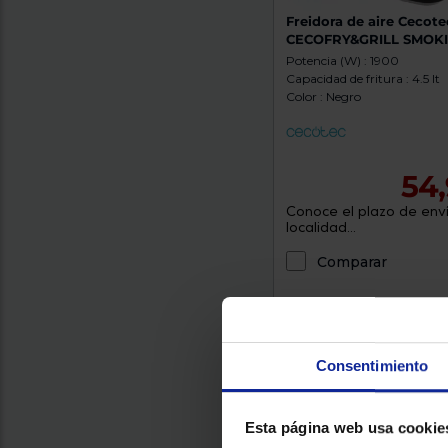
Freidora de aire Cecote
CECOFRY&GRILL SMOKI
Potencia (W) : 1900
Capacidad de fritura : 4.5 lt
Color : Negro
54,
Conoce el plazo de enví
localidad...
Comparar
Envío gratis
Consentimiento
Esta página web usa cookie