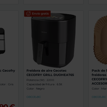
Envío gratis
c Cecofry
Freidora de aire Cecotec
Pack de 
CECOFRY GRILL DUOHEAT65
freidoras
CECOFRY
Potencia (W) : 2200
ACCESORI
olor : Gris
Capacidad de fritura : 6.5lt
Color : Negro
Color : Ma
,90 €