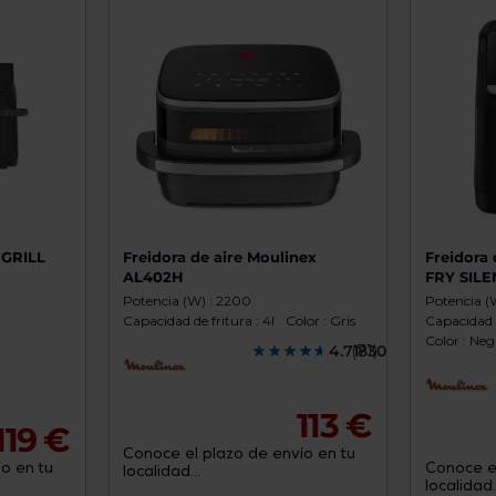
de
dispositivos
táctiles
pueden
usar
los
gestos
de
tocar
y
arrastrar.
 GRILL
Freidora de aire Moulinex
Freidora
AL402H
FRY SIL
Potencia (W) : 2200
Potencia (
Capacidad de fritura : 4l
Color : Gris
Capacidad d
Color : Neg
4.7183000
(71)
113 €
119 €
Conoce el plazo de envío en tu
o en tu
Conoce el
localidad...
localidad..