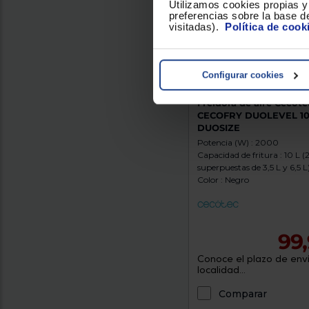
Utilizamos cookies propias y 
preferencias sobre la base de
visitadas).
Política de cook
Configurar cookies
Freidora de aire Cecote
CECOFRY DUOLEVEL 1
DUOSIZE
Potencia (W) : 2000
Capacidad de fritura : 10 L (
superpuestas de 3,5 L y 6,5 L
Color : Negro
99
Conoce el plazo de enví
localidad...
Comparar