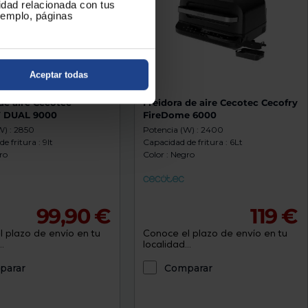
cidad relacionada con tus
ejemplo, páginas
Aceptar todas
de aire Cecotec
Freidora de aire Cecotec Cecofry
 DUAL 9000
FireDome 6000
W) : 2850
Potencia (W) : 2400
e fritura : 9lt
Capacidad de fritura : 6Lt
ro
Color : Negro
99,90 €
119 €
 plazo de envío en tu
Conoce el plazo de envío en tu
.
localidad...
parar
Comparar