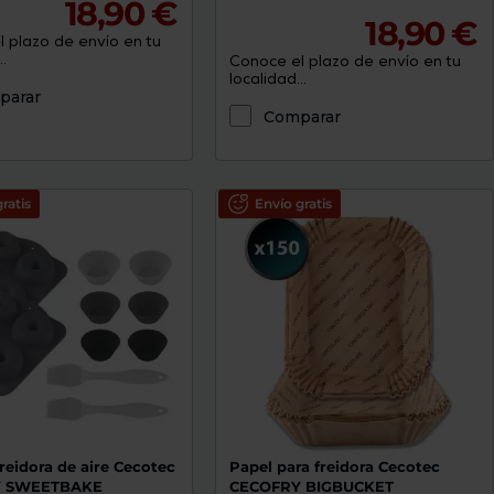
18,90 €
18,90 €
 plazo de envío en tu
.
Conoce el plazo de envío en tu
localidad...
parar
Comparar
ratis
Envío gratis
freidora de aire Cecotec
Papel para freidora Cecotec
Y SWEETBAKE
CECOFRY BIGBUCKET