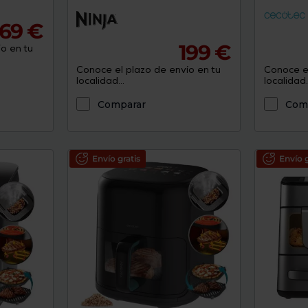
69 €
199 €
o en tu
Conoce el plazo de envío en tu
Conoce el
localidad...
localidad..
Comparar
Com
Envío gratis
Envío g