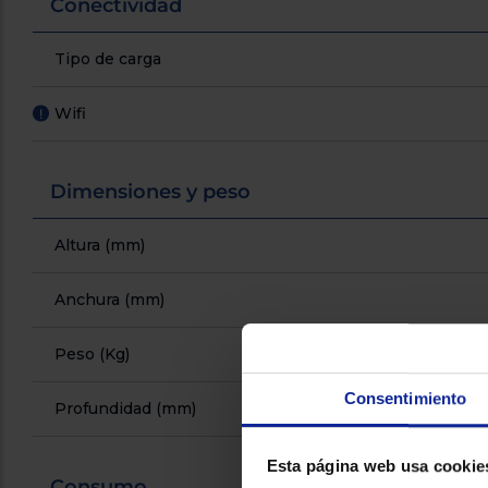
Conectividad
Tipo de carga
Wifi
!
Dimensiones y peso
Altura (mm)
Anchura (mm)
Peso (Kg)
Consentimiento
Profundidad (mm)
Esta página web usa cookie
Consumo