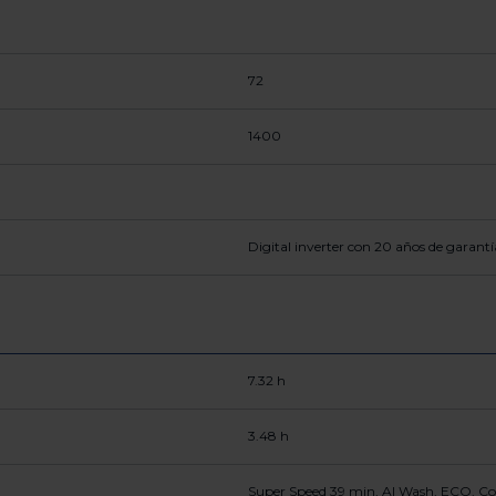
72
1400
Digital inverter con 20 años de garantí
7.32 h
3.48 h
Super Speed 39 min, AI Wash, ECO, Col