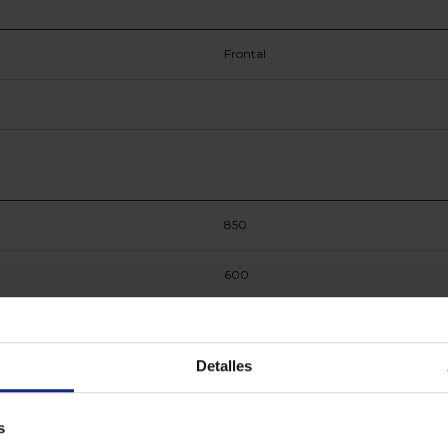
Frontal
850
600
77
Detalles
600
s