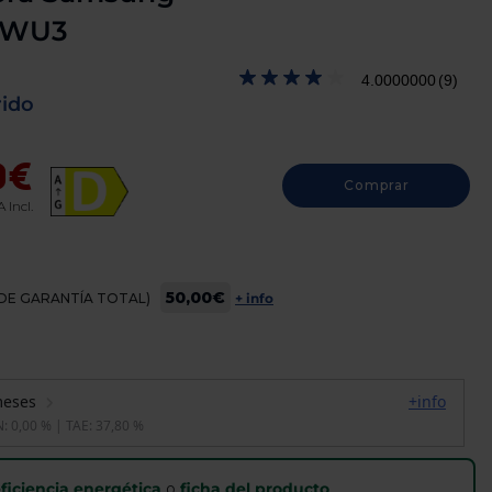
GWU3
4.0000000
(9)
rido
9€
Comprar
A Incl.
50,00€
OS DE GARANTÍA TOTAL)
+ info
ficiencia energética
o
ficha del producto