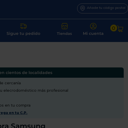
Añade tu código postal
0
Sigue tu pedido
Mi cuenta
Tiendas
en cientos de localidades
de cercanía
u elecrodoméstico más profesional
os en tu compra
ega en tu C.P.
ora Samsung