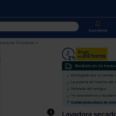
e pedimos tu código postal?
ctos con entrega en
24 horas
y/o los más
Usa
anos
las
Suscríbete
fechas
hacia
izamos la entrega con
nuestros propios
arriba
ladores
avadoras Secadoras
>
y
abajo
para
ostramos
tu tienda más cercana
seleccionar
los
resultados
Recíbelo en 24 horas 
ramos en combustible y
cuidamos el
disponibles.
eta
Pulsa
Entregado por tu tienda 
intro
para
La puesta en marcha de t
ir
VALIDAR
Retirada del antiguo
al
resultado
Te asesoramos y ayudam
de
O también puedes:
búsqueda
Comprueba plazo de entr
seleccionado.
Los
r sesión
Registrarse
Lavadora secad
usuarios