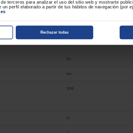
de terceros para analizar el uso del sitio web y mostrarte publi
 un perfil elaborado a partir de tus hábitos de navegación (por 
ies
A
D
Rechazar todas
90
50
44
308
D
A