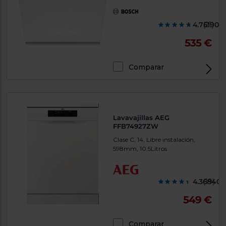
4.761900
(21)
535 €
Comparar
Lavavajillas AEG
FFB74927ZW
Clase C, 14, Libre instalación,
598mm, 10.5Litros
4.368400
(19)
549 €
Comparar