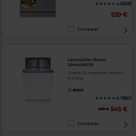
4.692300
(325)
539 €
Comparar
Lavavajillas Bosch
SPH4EKX17E
Clase B, 10, Integrable, 448mm,
8.7Litros
4.750000
(8)
545 €
579 €
Comparar