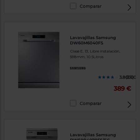
Priorizamos
la entrega
Comparar
con
nuestros
propios
instaladores
Te
mostramos
Lavavajillas Samsung
tu tienda
DW60M6040FS
más
cercana
Clase E, 13, Libre instalación,
Ahorramos
598mm, 10.5Litros
en
combustible
y
cuidamos
el planeta
3.800000
(20)
389 €
VALIDAR
Comparar
O
también
puedes:
Iniciar
Registrarse
Lavavajillas Samsung
sesión