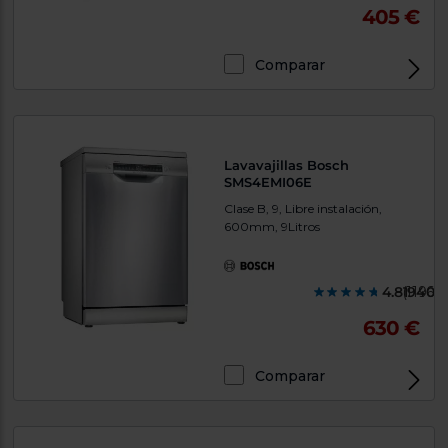
405 €
Comparar
Lavavajillas Bosch
SMS4EMI06E
Clase B, 9, Libre instalación,
600mm, 9Litros
4.819400
(1196)
630 €
Comparar