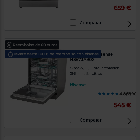
659 €
Comparar
Reembolso de 60 euros
llévate hasta 100 € de reembolso con hisense
Lavavajillas Hisense
HS673A90X
Clase A, 16, Libre instalación,
599mm, 9.4Litros
4.888900
(9)
545 €
Comparar