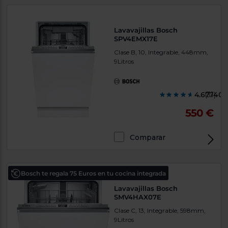
Lavavajillas Bosch
SPV4EMX17E
Clase B, 10, Integrable, 448mm,
9Litros
4.677400
(31)
550 €
Comparar
Bosch te regala 75 Euros en tu cocina integrada
Lavavajillas Bosch
SMV4HAX07E
Clase C, 13, Integrable, 598mm,
9Litros