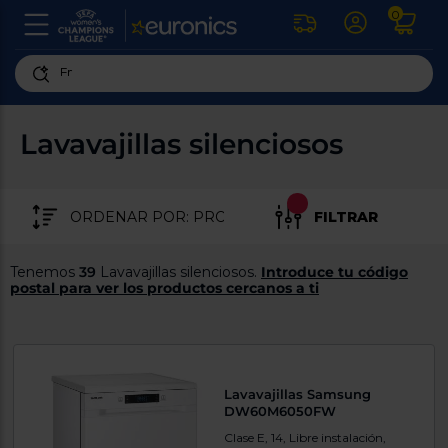
0
U
la
fe
Personaliza
ha
ar
tu
Lavavajillas silenciosos
y
experiencia
ab
p
de
se
compra
lo
FILTRAR
re
Introduce
di
Pu
tu
in
Tenemos
39
Lavavajillas silenciosos.
Introduce tu código
código
p
postal para ver los productos cercanos a ti
postal
ir
al
para
re
conocer
d
los
b
se
productos
Lavavajillas Samsung
L
más
DW60M6050FW
us
cercanos
d
Clase E, 14, Libre instalación,
di
a