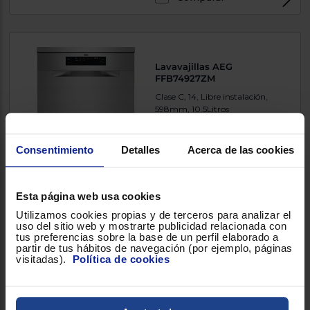
Lavavajillas AEG
FFB74927ZM
Clase C, 14, Libre instalación,
598mm, 10.5Litros
Consentimiento
Detalles
Acerca de las cookies
4.555600
(45)
529 €
Esta página web usa cookies
Comparar
Utilizamos cookies propias y de terceros para analizar el
uso del sitio web y mostrarte publicidad relacionada con
tus preferencias sobre la base de un perfil elaborado a
partir de tus hábitos de navegación (por ejemplo, páginas
visitadas).
Política de cookies
Lavavajillas LG DB273TX
Clase A, 14, Integrable, 598mm