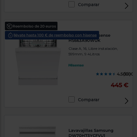
Comparar
Reembolso de 20 euros
llévate hasta 100 € de reembolso con hisense
Lavavajillas Hisense
HS663A90WUK
Clase A, 16, Libre instalación,
599mm, 9.4Litros
4.500000
(50)
445 €
Comparar
Lavavajillas Samsung
DW70H73YCFVU1