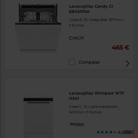
Lavavajillas Candy CI
6B4S1PSA
Clase B, 16, Integrable, 597mm,
9.5Litros
465 €
Comparar
Lavavajillas Whirpool W7F
HS41
Clase C, 15, Libre instalación,
600mm, 9.5Litros
4.523800
(63)