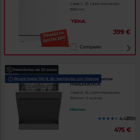
Clase C, 15, Libre instalación,
598mm
399 €
Comparar
Reembolso de 25 euros
llévate hasta 100 € de reembolso con hisense
Lavavajillas Hisense
HS663A90XUK
Clase A, 16, Libre instalación,
599mm, 9.4Litros
4.4211000
(57)
475 €