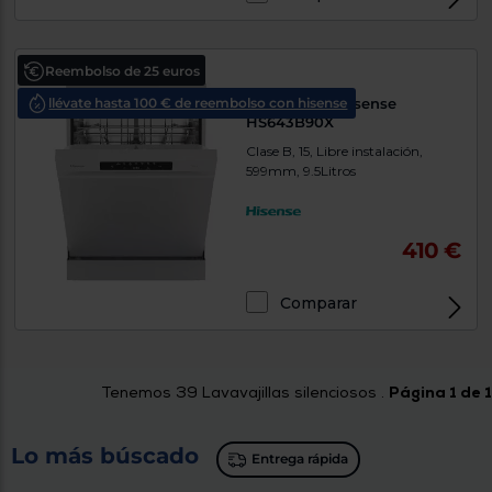
Reembolso de 25 euros
llévate hasta 100 € de reembolso con hisense
Lavavajillas Hisense
HS643B90X
Clase B, 15, Libre instalación,
599mm, 9.5Litros
410 €
Comparar
Tenemos
39
Lavavajillas silenciosos .
Página 1 de 1
Lo más búscado
Entrega rápida