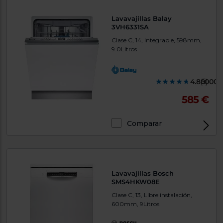
Lavavajillas Balay
3VH6331SA
Clase C, 14, Integrable, 598mm,
9.0Litros
4.800000
(5)
585 €
Comparar
Lavavajillas Bosch
SMS4HKW08E
Clase C, 13, Libre instalación,
600mm, 9Litros