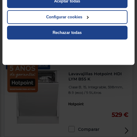
Aceptar todas
4.689700
(319)
Configurar cookies
565 €
Rechazar todas
Comparar
5 años de garantía
Lavavajillas Hotpoint HDI
LYM B5S K
Clase B, 15, Integrable, 598mm,
8.9 (eco) / 9.9Litros
529 €
Comparar