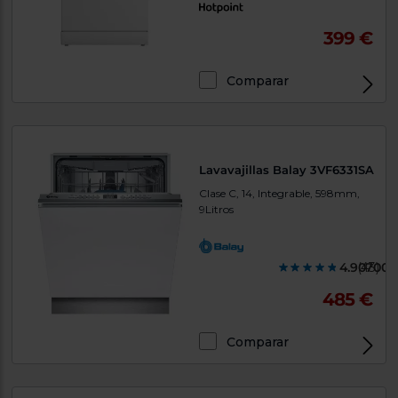
399 €
Comparar
Lavavajillas Balay 3VF6331SA
Clase C, 14, Integrable, 598mm,
9Litros
4.907000
(43)
485 €
Comparar