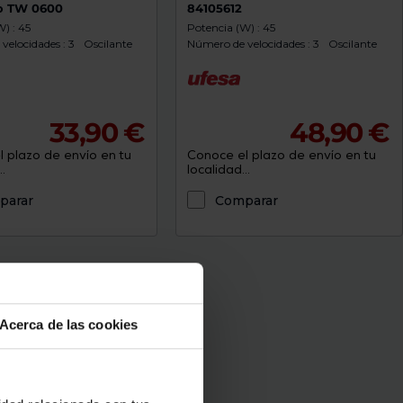
o TW 0600
84105612
) : 45
Potencia (W) : 45
velocidades : 3
Oscilante
Número de velocidades : 3
Oscilante
33,90 €
48,90 €
 plazo de envío en tu
Conoce el plazo de envío en tu
.
localidad...
parar
Comparar
Acerca de las cookies