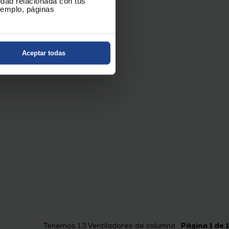
cidad relacionada con tus
ejemplo, páginas
Aceptar todas
Tenemos
13
Ventiladores de columna .
Página 1 de 1