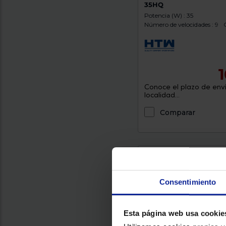
35HQ
Potencia (W) : 35
Número de velocidades : 9
Conoce el plazo de enví
localidad...
Comparar
Consentimiento
Esta página web usa cookie