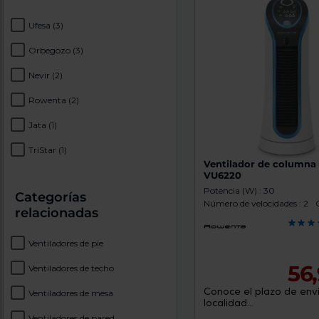
Ufesa
(3)
Orbegozo
(3)
Nevir
(2)
Rowenta
(2)
Jata
(1)
TriStar
(1)
Ventilador de column
VU6220
Potencia (W) : 30
Categorías
Número de velocidades : 2
relacionadas
Ventiladores de pie
56
Ventiladores de techo
Conoce el plazo de enví
Ventiladores de mesa
localidad...
Ventiladores de pared