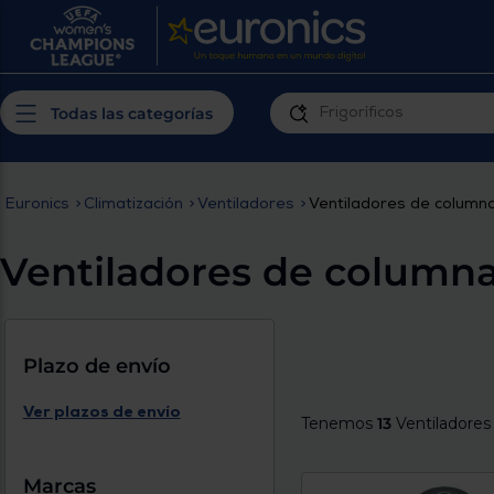
¿Por qué t
Produ
Personaliza tu
cerc
Todas las categorías
experiencia de
Prior
compra
insta
Euronics
>
Climatización
>
Ventiladores
>
Ventiladores de column
Introduce tu código postal para
Te m
conocer los productos más cercanos a
Ventiladores de column
ti y con mejor plazo de entrega
Ahor
plan
Plazo de envío
Ver plazos de envío
Tenemos
13
Ventiladores
Inicia
Marcas