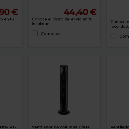
90 €
44,40 €
o en tu
Conoce el plazo de envío en tu
Conoce el
localidad...
localidad..
Comparar
Com
 Htw VT-
Ventilador de columna Ufesa
Ventilad