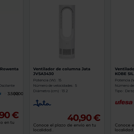
de
dispositivos
táctiles
pueden
usar
los
gestos
de
tocar
y
arrastrar.
a Rowenta
Ventilador de columna Jata
Ventilad
JVSA3430
KOBE SI
Potencia (W) : 15
Potencia (W
Oscilante
Número de velocidades : 5
Número de v
Diámetro (cm) : 13.2
Tipo : De 
3.5000000
(4)
,90 €
40,90 €
o en tu
Conoce el plazo de envío en tu
Conoce el
localidad...
localidad..