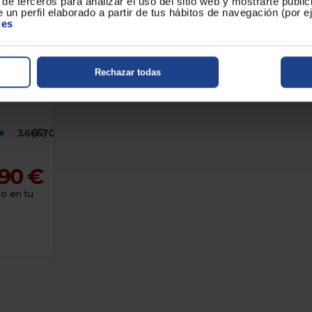
de terceros para analizar el uso del sitio web y mostrarte publi
 un perfil elaborado a partir de tus hábitos de navegación (por 
ies
wenta
Rechazar todas
3.6667000
(15)
,90 €
o en tu