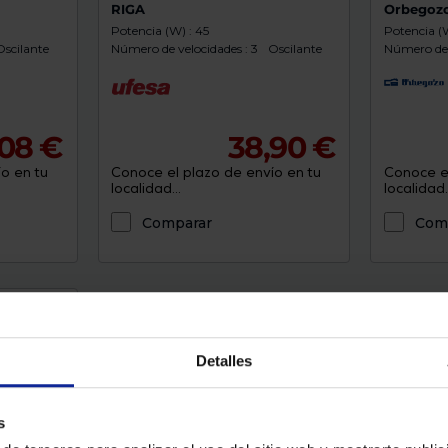
RIGA
Orbegoz
Potencia (W) : 45
Potencia (W
Oscilante
Número de velocidades : 3
Oscilante
Número de 
108 €
38,90 €
o en tu
Conoce el plazo de envío en tu
Conoce el
localidad...
localidad..
Comparar
Com
Detalles
s