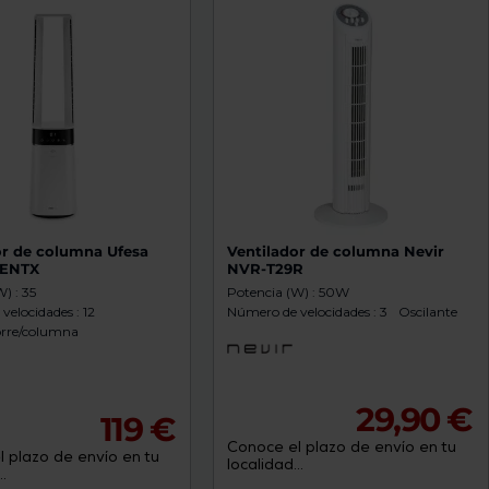
or de columna Ufesa
Ventilador de columna Nevir
LENTX
NVR-T29R
) : 35
Potencia (W) : 50W
elocidades : 12
Número de velocidades : 3
Oscilante
torre/columna
29,90 €
119 €
Conoce el plazo de envío en tu
 plazo de envío en tu
localidad...
.