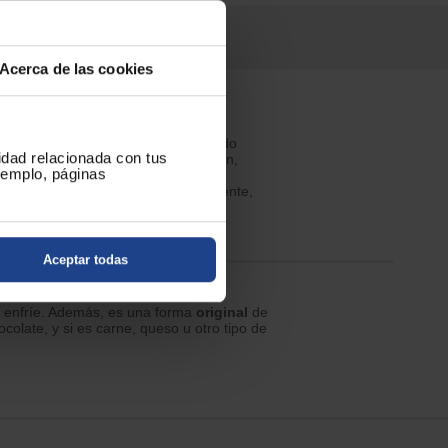
características
Acerca de las cookies
 basa en un recipiente con un líquido
cidad relacionada con tus
ducen piezas de alimentos (carne, pan,
ejemplo, páginas
bién puede tener la forma de una fuente,
Aceptar todas
e enfríe. Además, es una forma
original
de
olate, y si es carne, queso u otro tipo de