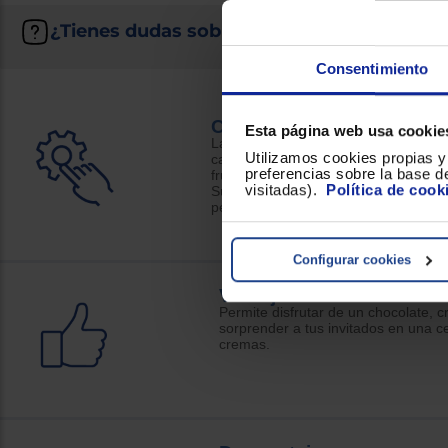
¿Tienes dudas sobre la Fondue que necesit
Consentimiento
Características
Esta página web usa cookie
La
fondue
es un recipiente eléctric
Utilizamos cookies propias y 
caliente (en su origen, era queso) qu
preferencias sobre la base de
fruta) para untarlos antes de comerlo
visitadas).
Política de cook
Su forma es muy similar a la de una c
pero este tipo son usadas únicamente
Configurar cookies
Ventajas
Permite disfrutar de un chocolate,
sorprender a tus invitados en una c
cremas.