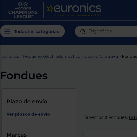
¿Por qué t
Produ
Personaliza tu
cerc
Todas las categorías
experiencia de
Prior
compra
insta
Euronics
>
Pequeño electrodoméstico
>
Cocina Creativa
>
Fondu
Introduce tu código postal para
Te m
conocer los productos más cercanos a
Fondues
ti y con mejor plazo de entrega
Ahor
plan
Plazo de envío
Ver plazos de envío
Tenemos
2
Fondues.
Int
Inicia
Marcas