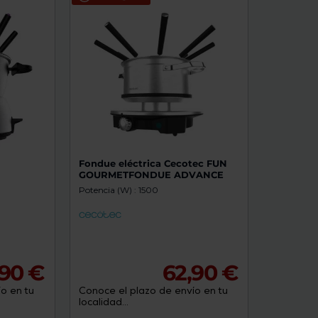
de
dispositivos
táctiles
pueden
usar
los
gestos
de
tocar
y
arrastrar.
Fondue eléctrica Cecotec FUN
GOURMETFONDUE ADVANCE
Potencia (W) : 1500
90 €
62,90 €
o en tu
Conoce el plazo de envío en tu
localidad...