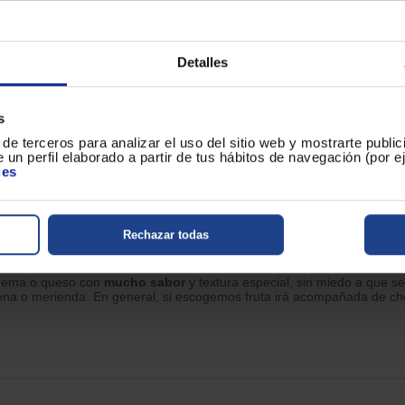
as para tu hogar? haz click
y descubre sus 
AQUÍ
Detalles
s
o que se usa para preparar el plato que le da su nombre. Una
fondue
se
de terceros para analizar el uso del sitio web y mostrarte publi
e se coloca en el centro de la mesa, y en el cual los comensales intro
 un perfil elaborado a partir de tus hábitos de navegación (por 
s.
ies
azuela, y contiene una resistencia debajo que calienta el líquido. Tam
 para el chocolate.
Rechazar todas
 crema o queso con
mucho sabor
y textura especial, sin miedo a que s
ena o merienda. En general, si escogemos fruta irá acompañada de choc