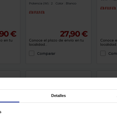
Potencia (W) : 2
Color : Blanco
,90 €
27,90 €
o en tu
Conoce el plazo de envío en tu
Conoce el
localidad...
localidad..
Comparar
Com
Detalles
s