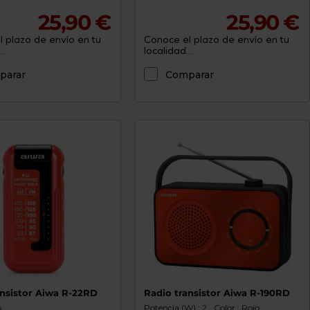
25,90 €
25,90 €
 plazo de envío en tu
Conoce el plazo de envío en tu
.
localidad...
parar
Comparar
ansistor Aiwa R-22RD
Radio transistor Aiwa R-190RD
o
Potencia (W) : 2
Color : Rojo