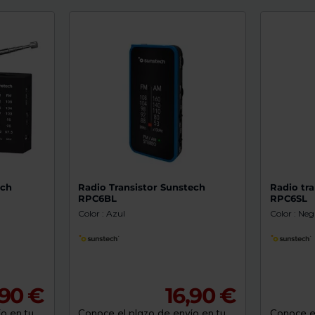
ech
Radio Transistor Sunstech
Radio tr
RPC6BL
RPC6SL
Color : Azul
Color : Neg
,90 €
16,90 €
o en tu
Conoce el plazo de envío en tu
Conoce el