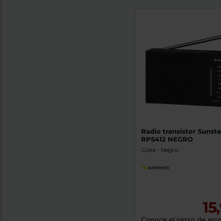
Radio transistor Sunst
RPS412 NEGRO
Color : Negro
15
Conoce el plazo de enví