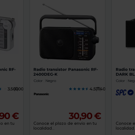
de
dispositivos
táctiles
pueden
usar
los
gestos
de
tocar
y
arrastrar.
onic RF-
Radio transistor Panasonic RF-
Radio tra
2400DEG-K
DARK B
Color : Negro
Color : Neg
3.5000000
(6)
4.5714000
(7)
,90 €
30,90 €
o en tu
Conoce el plazo de envío en tu
Conoce el
localidad...
localidad..