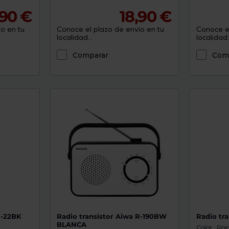
,90 €
18,90 €
o en tu
Conoce el plazo de envío en tu
Conoce el
localidad...
localidad..
Comparar
Com
R-22BK
Radio transistor Aiwa R-190BW
Radio tr
BLANCA
Color : Roj