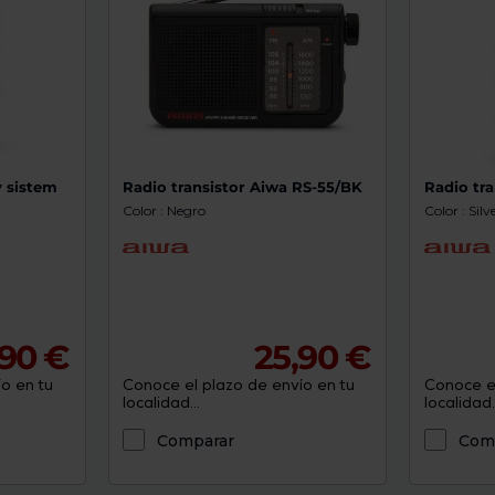
y sistem
Radio transistor Aiwa RS-55/BK
Radio tra
Color : Negro
Color : Silv
,90 €
25,90 €
o en tu
Conoce el plazo de envío en tu
Conoce el
localidad...
localidad..
Comparar
Com