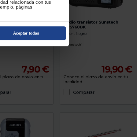
cidad relacionada con tus
ejemplo, páginas
ansistor Unico FM2596
Radio transistor Sunstech
RPS760BK
ro
Aceptar todas
Color : Negro
7,90 €
19,90 €
 plazo de envío en tu
Conoce el plazo de envío en tu
.
localidad...
parar
Comparar