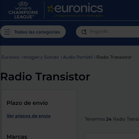
¿Por qué t
Produ
Personaliza tu
cerc
Todas las categorías
experiencia de
Prior
compra
insta
Euronics
>
Imagen y Sonido
>
Audio Portátil
>
Radio Transistor
Introduce tu código postal para
Te m
conocer los productos más cercanos a
Radio Transistor
ti y con mejor plazo de entrega
Ahor
plan
Plazo de envío
Ver plazos de envío
Tenemos
24
Radio Transi
Inicia
Marcas