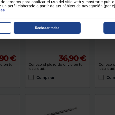
de terceros para analizar el uso del sitio web y mostrarte publi
 un perfil elaborado a partir de tus hábitos de navegación (por 
ies
R-22BL
Radio transistor Philips
Radio tr
TAR1609/00
Color : Neg
Rechazar todas
Color : Negro
,90 €
36,90 €
o en tu
Conoce el plazo de envío en tu
Conoce el
localidad...
localidad..
Comparar
Com