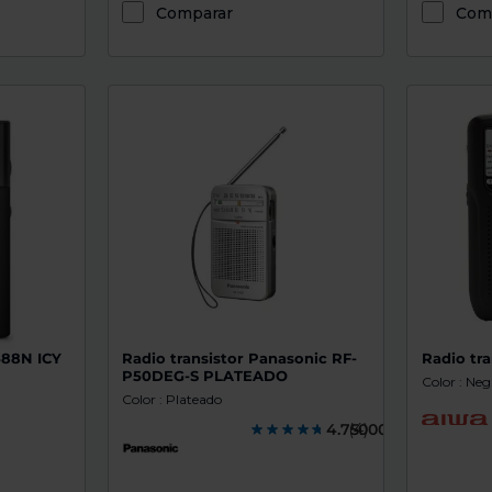
Comparar
Com
588N ICY
Radio transistor Panasonic RF-
Radio tra
P50DEG-S PLATEADO
Color : Neg
Color : Plateado
4.7500000
(4)