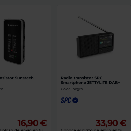
ansistor Sunstech
Radio transistor SPC
Smartphone JETTYLITE DAB+
ro
Color : Negro
16,90 €
33,90 €
 plazo de envío en tu
Conoce el plazo de envío en tu