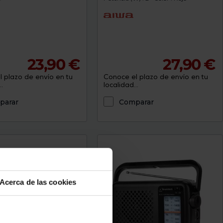
23,90 €
27,90 €
 plazo de envío en tu
Conoce el plazo de envío en tu
.
localidad...
parar
Comparar
Acerca de las cookies