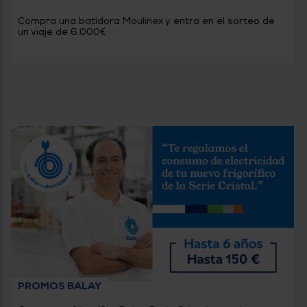
Priorizamos
la entrega
Compra una batidora Moulinex y entra en el sorteo de
con
un viaje de 6.000€
nuestros
propios
instaladores
Te
mostramos
tu tienda
más
cercana
Ahorramos
en
combustible
y
cuidamos
el planeta
VALIDAR
O
también
puedes:
PROMOS BALAY
Iniciar
Registrarse
sesión