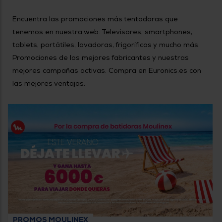
tá
ti
p
Encuentra las promociones más tentadoras que
y
us
lo
con
tenemos en nuestra web: Televisores, smartphones,
g
mejor
tablets, portátiles, lavadoras, frigoríficos y mucho más.
d
plazo
to
Promociones de los mejores fabricantes y nuestras
de
y
ar
mejores campañas activas. Compra en Euronics.es con
entrega
las mejores ventajas.
¿Por
qué
te
pedimos
tu
código
postal?
Productos
con
entrega
en
24
horas
y/o
los más
cercanos
PROMOS MOULINEX