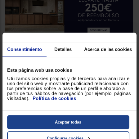
PROMOS ELECTROLUX
Consentimiento
Detalles
Acerca de las cookies
Compra electrodomésticos Electrolux y llévate hasta
250€ de reembolso
Esta página web usa cookies
Utilizamos cookies propias y de terceros para analizar el
uso del sitio web y mostrarte publicidad relacionada con
tus preferencias sobre la base de un perfil elaborado a
partir de tus hábitos de navegación (por ejemplo, páginas
visitadas).
Política de cookies
Aceptar todas
Configurar cookies