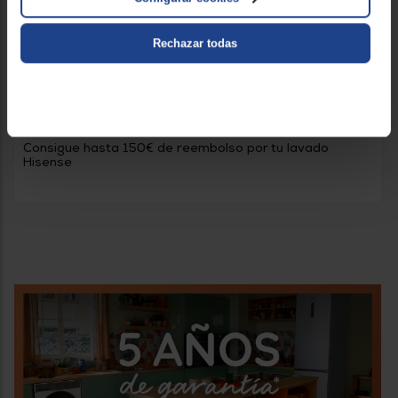
Rechazar todas
PROMOS HISENSE
Consigue hasta 150€ de reembolso por tu lavado
Hisense