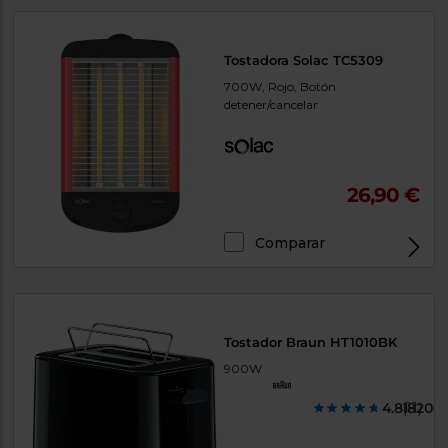
Tostadora Solac TC5309
700W, Rojo, Botón
detener/cancelar
26,90 €
Comparar
Tostador Braun HT1010BK
900W
4.818200
(11)