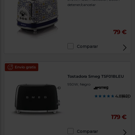
detener/cancelar
79 €
Comparar
Envío gratis
Tostadora Smeg TSF01BLEU
950W, Negro
4.818200
(44)
179 €
Comparar