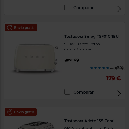
Comparar
Envío gratis
Tostadora Smeg TSF01CREU
950W, Blanco, Botón
detener/cancelar
4.835400
(79)
179 €
Comparar
Envío gratis
Tostadora Ariete 155 Capri
810W, Azul, Multicolor, Botón