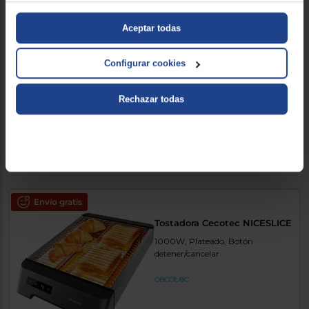
Envío gratis
Tostadora Cecotec
Aceptar todas
TOUCH&TOAST EXTRA
DOUBLE
Configurar cookies
1500W, Plateado, Botón
detener/cancelar
Rechazar todas
39,90 €
54,90 €
Comparar
Envío gratis
Tostadora Cecotec NICESLICE
1000W, Plateado, Botón
detener/cancelar