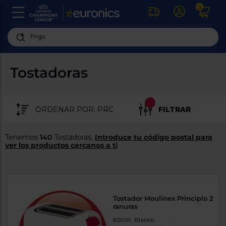
0
U
la
fe
Personaliza
ha
ar
tu
Tostadoras
y
experiencia
ab
p
de
se
compra
lo
FILTRAR
re
Introduce
di
Pu
tu
in
Tenemos
140
Tostadoras.
Introduce tu código postal para
código
p
ver los productos cercanos a ti
postal
ir
al
para
re
conocer
d
los
b
se
productos
Tostador Moulinex Principio 2
L
más
ranuras
us
cercanos
d
850W, Blanco
di
a