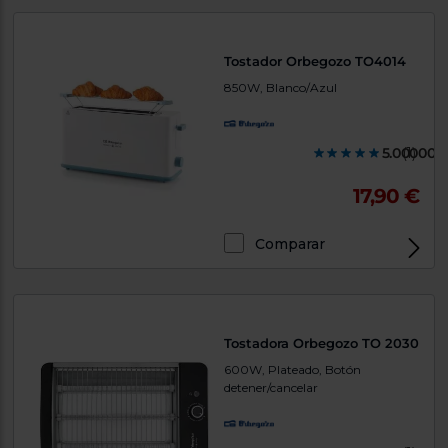
Priorizamos
la entrega
con
nuestros
Tostador Orbegozo TO4014
propios
instaladores
850W, Blanco/Azul
Te
mostramos
tu tienda
más
5.000000
(1)
cercana
Ahorramos
17,90 €
en
combustible
y
cuidamos
el planeta
Comparar
VALIDAR
O
Tostadora Orbegozo TO 2030
también
600W, Plateado, Botón
puedes:
detener/cancelar
Iniciar
Registrarse
sesión