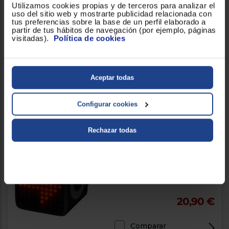
SPRINT
Utilizamos cookies propias y de terceros para analizar el
uso del sitio web y mostrarte publicidad relacionada con
Smart Training System, sistema
tus preferencias sobre la base de un perfil elaborado a
de freno magnético
partir de tus hábitos de navegación (por ejemplo, páginas
visitadas).
Política de cookies
249 €
Aceptar todas
Comparar
Configurar cookies
Envío gratis
Rechazar todas
Luz para bicicleta Cecotec
SMART TAIL
20,90 €
Comparar