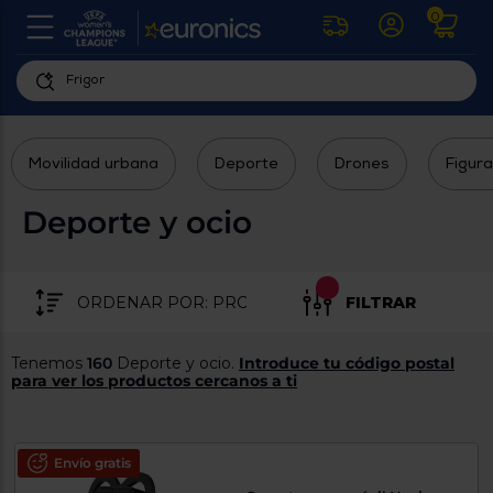
0
U
la
fe
Personaliza
ha
ar
tu
y
Movilidad urbana
Deporte
Drones
Figura
experiencia
ab
p
de
se
Deporte y ocio
compra
lo
re
Introduce
di
Pu
tu
in
FILTRAR
código
p
postal
ir
al
para
Tenemos
160
Deporte y ocio.
Introduce tu código postal
re
conocer
para ver los productos cercanos a ti
d
los
b
se
productos
L
más
us
Envío gratis
cercanos
d
di
a