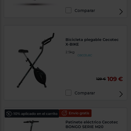
Comparar
Bicicleta plegable Cecotec
X-BIKE
2.5kg
109 €
129 €
Comparar
Envío gratis
-10% aplicado en el carrito
Patinete eléctrico Cecotec
BONGO SERIE M20