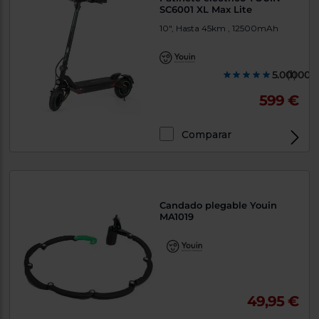
SC6001 XL Max Lite
10", Hasta 45km , 12500mAh
5.000000
(1)
599 €
Comparar
Candado plegable Youin
MA1019
49,95 €