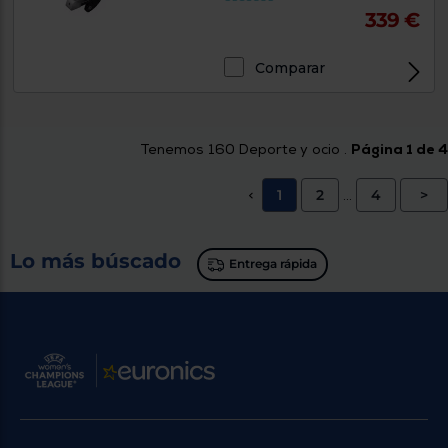
339 €
Comparar
Tenemos
160
Deporte y ocio .
Página 1 de 4
1
2
4
>
<
...
Lo más búscado
Entrega rápida