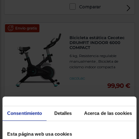
Comparar
Envío gratis
Bicicleta estática Cecotec
DRUMFIT INDOOR 6000
COMPACT
6 kg, Resistencia regulable
manualmente , Bicicleta de
ciclismo indoor compacta
99,90 €
Comparar
Consentimiento
Detalles
Acerca de las cookies
Envío gratis
Cinta de correr Cecotec
Esta página web usa cookies
DRUMFIT WAYHOME 1400