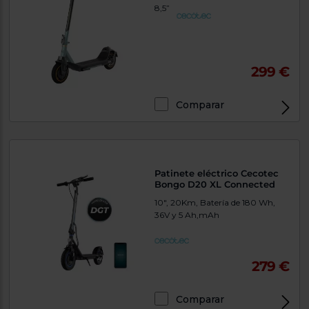
8,5”
299 €
Comparar
Patinete eléctrico Cecotec
Bongo D20 XL Connected
10", 20Km, Batería de 180 Wh,
36V y 5 Ah,mAh
279 €
Comparar