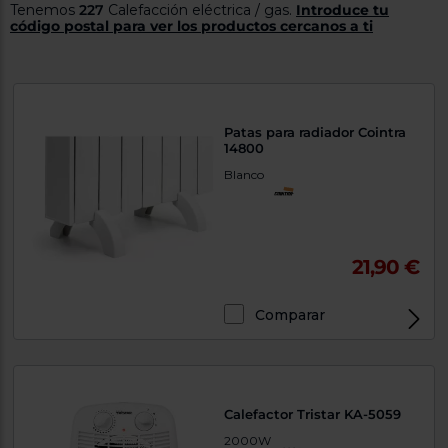
Tenemos
227
Calefacción eléctrica / gas.
Introduce tu
tá
ti
código postal para ver los productos cercanos a ti
p
y
us
lo
con
g
mejor
d
plazo
to
de
y
Patas para radiador Cointra
ar
entrega
14800
Blanco
¿Por
qué
te
pedimos
21,90 €
tu
código
postal?
Comparar
Productos
con
entrega
en
24
horas
y/o
Calefactor Tristar KA-5059
los más
cercanos
2000W