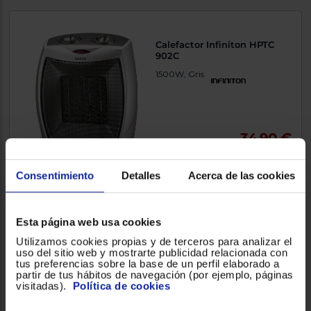
Calefactor Infiniton HPTC
902C
1500W, Gris
34,90 €
Comparar
Consentimiento
Detalles
Acerca de las cookies
Envío gratis
Esta página web usa cookies
Termoventilador Infiniton
Utilizamos cookies propias y de terceros para analizar el
HBR-R349
uso del sitio web y mostrarte publicidad relacionada con
tus preferencias sobre la base de un perfil elaborado a
2000W, Negro
partir de tus hábitos de navegación (por ejemplo, páginas
visitadas).
Política de cookies