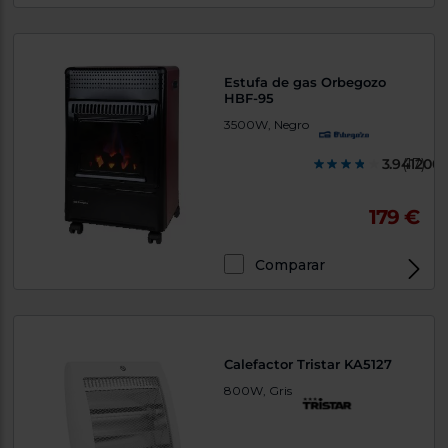
Estufa de gas Orbegozo
HBF-95
3500W, Negro
3.941200
(17)
179 €
Comparar
Calefactor Tristar KA5127
800W, Gris