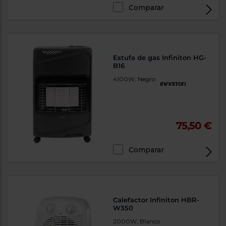
Comparar
Estufa de gas Infiniton HG-
B16
4100W, Negro
75,50 €
Comparar
Calefactor Infiniton HBR-
W350
2000W, Blanco