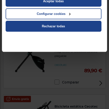
Aceptar todas
Comparar
Configurar cookies
Envío gratis
Rechazar todas
Bicicleta estática Cecotec
DRUMFIT X-BIKE NEO
1.5 kg, Sistema de medición de
Pulso, Sistema de Freno
Magnético, 8, Bicicleta estática
plegable
89,90 €
Comparar
Envío gratis
Bicicleta estática Cecotec