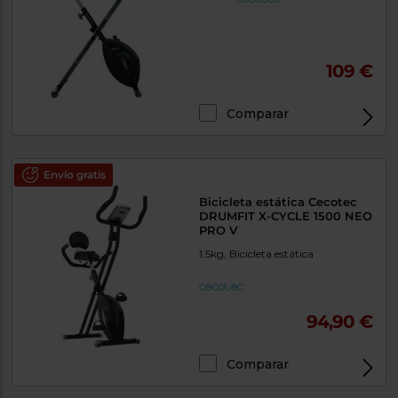
tá
ti
p
y
us
lo
con
109 €
g
mejor
d
plazo
to
de
y
Comparar
ar
entrega
Envío gratis
¿Por
qué
Bicicleta estática Cecotec
te
DRUMFIT X-CYCLE 1500 NEO
pedimos
PRO V
tu
1.5kg, Bicicleta estática
código
postal?
Productos
con
94,90 €
entrega
en
24
horas
y/o
Comparar
los más
cercanos