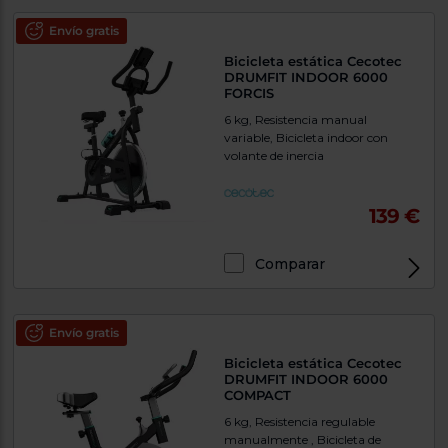
Priorizamos
la entrega
Envío gratis
con
nuestros
Bicicleta estática Cecotec
propios
DRUMFIT INDOOR 6000
instaladores
FORCIS
Te
mostramos
6 kg, Resistencia manual
tu tienda
variable, Bicicleta indoor con
más
volante de inercia
cercana
Ahorramos
en
combustible
139 €
y
cuidamos
el planeta
Comparar
VALIDAR
Envío gratis
O
también
Bicicleta estática Cecotec
DRUMFIT INDOOR 6000
puedes:
COMPACT
Iniciar
6 kg, Resistencia regulable
Registrarse
sesión
manualmente , Bicicleta de