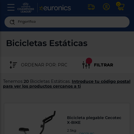
0
U
la
fe
Personaliza
ha
ar
tu
Bicicletas Estáticas
y
experiencia
ab
p
de
se
compra
lo
FILTRAR
re
Introduce
di
Pu
tu
in
Tenemos
20
Bicicletas Estáticas.
Introduce tu código postal
código
p
para ver los productos cercanos a ti
postal
ir
al
para
re
conocer
d
los
b
se
productos
Bicicleta plegable Cecotec
L
más
X-BIKE
us
cercanos
d
2.5kg
di
a