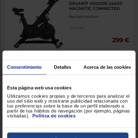
DRUMFIT INDOOR 24000
MAGNETIC CONNECTED
Bicicleta estática
299 €
Comparar
Consentimiento
Detalles
Acerca de las cookies
Envío gratis
Bicicleta estática Cecotec
Esta página web usa cookies
DRUMFIT INDOOR EOLO
Utilizamos cookies propias y de terceros para analizar el
6, Sistema de medición de Pulso,
uso del sitio web y mostrarte publicidad relacionada con
Sistema de Freno Magnético, 32,
tus preferencias sobre la base de un perfil elaborado a
Bicicleta indoor de resistencia
partir de tus hábitos de navegación (por ejemplo, páginas
combinada aire y magnética
visitadas).
Política de cookies
489 €