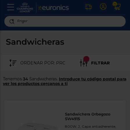
0
U
la
fe
Personaliza
ha
ar
tu
Sandwicheras
y
experiencia
ab
p
de
se
compra
lo
FILTRAR
re
Introduce
di
Pu
tu
in
Tenemos
34
Sandwicheras.
Introduce tu código postal para
código
p
ver los productos cercanos a ti
postal
ir
al
para
re
conocer
d
los
b
se
productos
Sandwichera Orbegozo
L
más
SW4915
us
cercanos
d
800W, 2, Capa antiadherente,
di
a