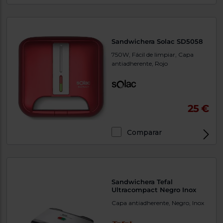
Priorizamos
la entrega
con
nuestros
propios
instaladores
Sandwichera Solac SD5058
Te
750W, Fácil de limpiar, Capa
mostramos
antiadherente, Rojo
tu tienda
más
cercana
Ahorramos
en
combustible
25 €
y
cuidamos
el planeta
Comparar
VALIDAR
O
también
Sandwichera Tefal
puedes:
Ultracompact Negro Inox
Capa antiadherente, Negro, Inox
Iniciar
Registrarse
sesión