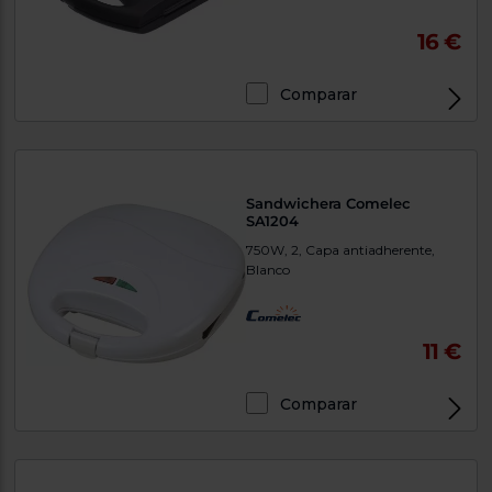
16 €
Comparar
Sandwichera Comelec
SA1204
750W, 2, Capa antiadherente,
Blanco
11 €
Comparar