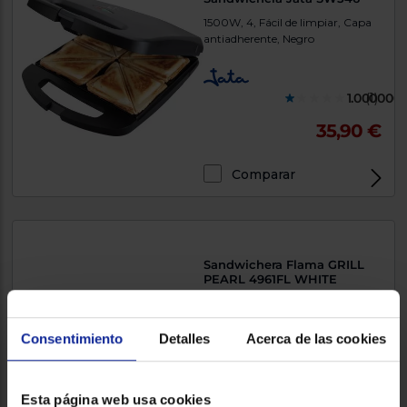
1500W, 4, Fácil de limpiar, Capa
antiadherente, Negro
1.000000
(1)
35,90 €
Comparar
Sandwichera Flama GRILL
PEARL 4961FL WHITE
800W, 2, Capa antiadherente,
Blanco
Consentimiento
Detalles
Acerca de las cookies
30,90 €
Esta página web usa cookies