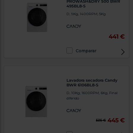
PROWASH&DRY 500 BWR
495BL8-S
D, 9Kg, 1400RPM, 5Kg
441 €
Comparar
Lavadora secadora Candy
BWR 6106BL8-S
D, 10Kg, 1600RPM, 6Kg, Final
diferido
445 €
535 €