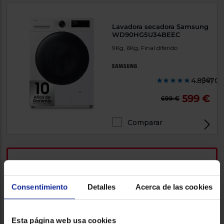
Lavadora secadora Samsung
WD90HG5U34BEEC
9Kg, 6Kg, Final diferido
4.894700
(19)
599 €
699 €
Comparar
Torre de Lavado-Secado
Haier CLC108GNU1
Consentimiento
Detalles
Acerca de las cookies
10Kg, 1400RPM, 8Kg
Esta página web usa cookies