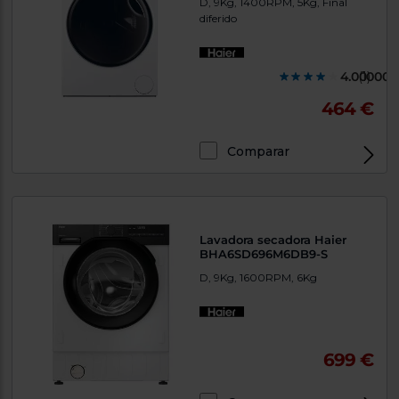
D, 9Kg, 1400RPM, 5Kg, Final
diferido
4.000000
(1)
464 €
Comparar
Lavadora secadora Haier
BHA6SD696M6DB9-S
D, 9Kg, 1600RPM, 6Kg
699 €