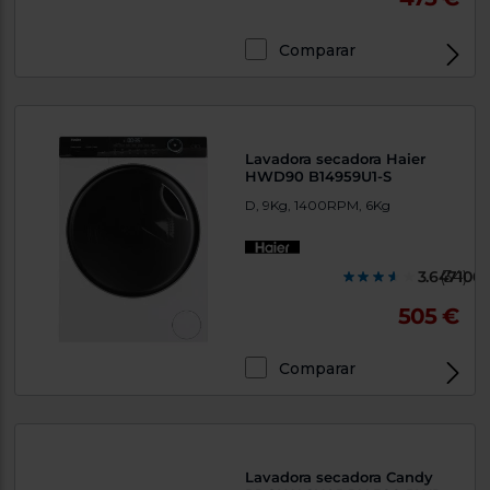
Priorizamos
la entrega
con
Comparar
nuestros
propios
instaladores
Te
mostramos
tu tienda
más
Lavadora secadora Haier
cercana
HWD90 B14959U1-S
Ahorramos
D, 9Kg, 1400RPM, 6Kg
en
combustible
y
cuidamos
el planeta
3.647100
(34)
505 €
VALIDAR
Comparar
O
también
puedes:
Iniciar
Registrarse
sesión
Lavadora secadora Candy