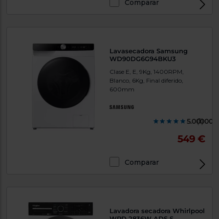
Comparar
Lavasecadora Samsung
WD90DG6G94BKU3
Clase E, E, 9Kg, 1400RPM,
Blanco, 6Kg, Final diferido,
600mm
5.000000
(1)
549 €
Comparar
Lavadora secadora Whirlpool
WPD 2836W ADS S