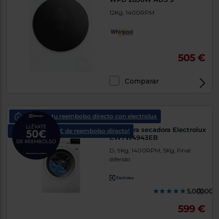
12Kg, 1400RPM
505 €
Comparar
consigue tu reembolso directo con electrolux
Lavadora secadora Electrolux
¡consigue 50€ de reembolso directo!
EW7W4943EB
D, 9Kg, 1400RPM, 5Kg, Final
diferido
5.000000
(1)
599 €