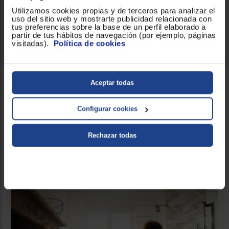
5.000000
(1)
Utilizamos cookies propias y de terceros para analizar el
uso del sitio web y mostrarte publicidad relacionada con
2146 €
tus preferencias sobre la base de un perfil elaborado a
partir de tus hábitos de navegación (por ejemplo, páginas
visitadas).
Política de cookies
Comparar
Si vivís toda la familia en casa, necesitarás una amplia
Aceptar todas
lavadora
y una amplia
secadora
para poder llevar a
cabo las coladas de cada semana. ¿Por qué no ahorrar
Configurar cookies
espacio y consumo con las
lavadoras secadoras gran
capacidad
? En
Euronics
queremos ayudarte a equipar
tu hogar con las mejores soluciones, así que quédate a
Rechazar todas
informarte al detalle sobre las
lavadoras secadoras de
gran capacidad.