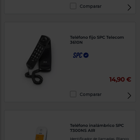
Priorizamos
la entrega
Comparar
con
nuestros
propios
instaladores
Te
mostramos
Teléfono fijo SPC Telecom
tu tienda
3610N
más
cercana
Ahorramos
en
combustible
y
cuidamos
el planeta
14,90 €
VALIDAR
Comparar
O
también
puedes:
Teléfono inalámbrico SPC
7300NS AIR
Iniciar
Registrarse
sesión
Identificador de llamadas, Blanco