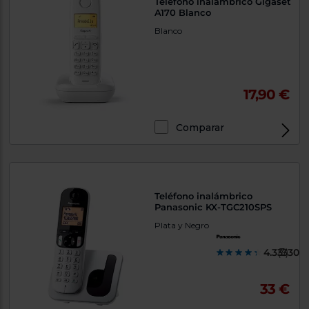
Teléfono inalámbrico Gigaset
A170 Blanco
Blanco
17,90 €
Comparar
Teléfono inalámbrico
Panasonic KX-TGC210SPS
Plata y Negro
4.333300
(3)
33 €