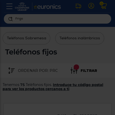
0
U
la
fe
Personaliza
ha
ar
tu
y
Teléfonos Sobremesa
Teléfonos inalámbricos
experiencia
ab
p
de
se
Teléfonos fijos
compra
lo
re
Introduce
di
Pu
tu
in
FILTRAR
código
p
postal
ir
al
para
Tenemos
75
Teléfonos fijos.
Introduce tu código postal
re
conocer
para ver los productos cercanos a ti
d
los
b
se
productos
L
más
us
cercanos
d
di
a