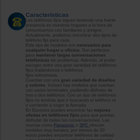
Características
Los teléfonos fijos siguen teniendo una fuerte
presencia en nuestros hogares a la hora de
comunicarnos con familiares y amigos.
Actualmente, podemos encontrar dos tipos de
teléfono fijo para casa.
Este tipo de modelos son
necesarios para
cualquier hogar u oficina.
Son perfectos
para
mantener largas conversaciones
telefónicas
sin problemas. Además, al poder
escoger entre una gran variedad de teléfonos
fijos inalámbricos o teléfonos
fijos sobremesa.
Cuentan con una
gran variedad de diseños
y colores
. Incluso hay modelos que cuentan
con varios terminales, pudiendo disfrutar de
tres o dos teléfonos. Con un duo de teléfonos
fijos no tendrás que ir buscando el teléfono ni
ir corriendo a coger la llamada.
En Euronics puedes encontrar las
mejores
ofertas en teléfonos fijos
para que puedas
disfrutar de todas tus conversaciones. Las
marcas como
Panasonic
o
SPC
ofrecen
modelos muy baratos, por menos de 20
euros puedes encontrar teléfonos de calidad
y que permitan una excelente comunicación