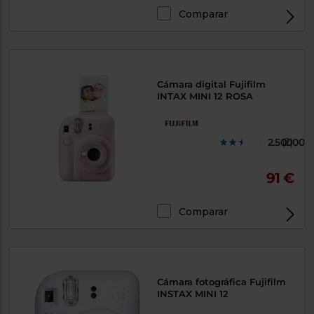
Priorizamos
la entrega
Comparar
con
nuestros
propios
instaladores
Te
mostramos
Cámara digital Fujifilm
tu tienda
INTAX MINI 12 ROSA
más
cercana
Ahorramos
en
2.500000
(2)
combustible
y
cuidamos
el planeta
91 €
VALIDAR
Comparar
O
también
puedes:
Cámara fotográfica Fujifilm
Iniciar
INSTAX MINI 12
Registrarse
sesión