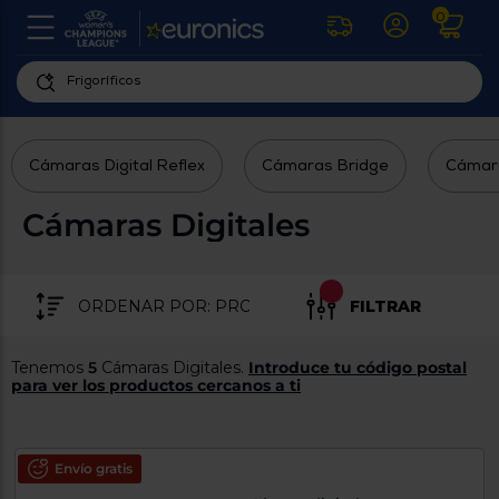
0
U
la
fe
Personaliza
ha
ar
tu
y
Cámaras Digital Reflex
Cámaras Bridge
Cámar
experiencia
ab
p
de
se
Cámaras Digitales
compra
lo
re
Introduce
di
Pu
tu
in
FILTRAR
código
p
postal
ir
al
para
Tenemos
5
Cámaras Digitales.
Introduce tu código postal
re
conocer
para ver los productos cercanos a ti
d
los
b
se
productos
L
más
us
Envío gratis
cercanos
d
di
a