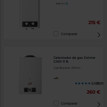
215 €
Comparar
Calentador de gas Cointra
CADI 11 B
Gas Butano, 11l/min
5.000000
(1)
260 €
Comparar