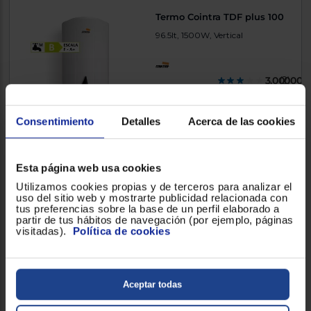
Termo Cointra TDF plus 100
96.5lt, 1500W, Vertical
3.000000
(2)
202 €
Consentimiento
Detalles
Acerca de las cookies
Comparar
Esta página web usa cookies
Utilizamos cookies propias y de terceros para analizar el
Envío gratis
uso del sitio web y mostrarte publicidad relacionada con
tus preferencias sobre la base de un perfil elaborado a
Termo Eléctrico Teka SMART
partir de tus hábitos de navegación (por ejemplo, páginas
EWH 50 VE-D
visitadas).
Política de cookies
50lt, 1500W, Vertical
Aceptar todas
4.500000
(2)