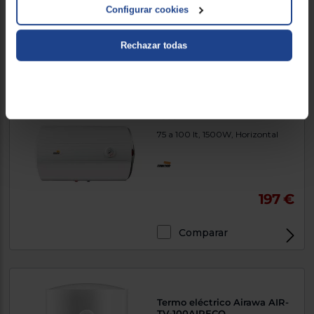
165 €
Configurar cookies
Comparar
Rechazar todas
Termo Cointra TNC PLUS H
18037
75 a 100 lt, 1500W, Horizontal
197 €
Comparar
Termo eléctrico Airawa AIR-
TV-100AIRECO