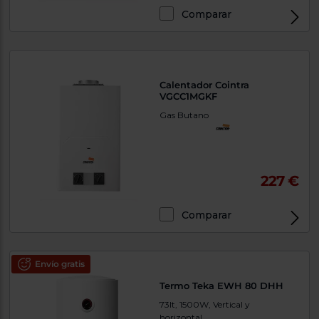
Priorizamos
la entrega
Comparar
con
nuestros
propios
instaladores
Te
mostramos
Calentador Cointra
tu tienda
VGCC1MGKF
más
cercana
Gas Butano
Ahorramos
en
combustible
y
cuidamos
el planeta
227 €
VALIDAR
Comparar
O
también
Envío gratis
puedes:
Termo Teka EWH 80 DHH
Iniciar
Registrarse
73lt, 1500W, Vertical y
sesión
horizontal