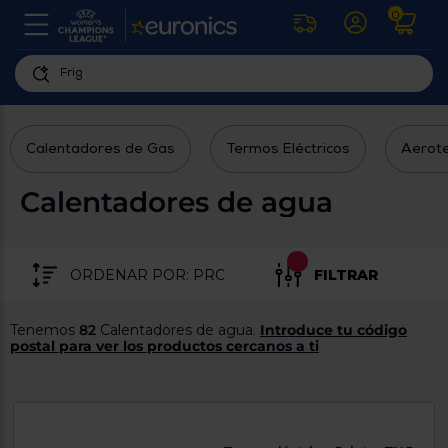
0
U
la
fe
Personaliza
ha
ar
tu
y
Calentadores de Gas
Termos Eléctricos
Aerot
experiencia
ab
p
de
se
Calentadores de agua
compra
lo
re
Introduce
di
Pu
tu
in
FILTRAR
código
p
postal
ir
al
para
Tenemos
82
Calentadores de agua.
Introduce tu código
re
conocer
postal para ver los productos cercanos a ti
d
los
b
se
productos
L
más
us
cercanos
d
di
a