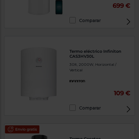
699 €
Comparar
Termo eléctrico Infiniton
CAS3HV30L
30lt, 2000W, Horizontal /
Vertical
109 €
Comparar
Envío gratis
Termo Cecotec