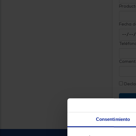
Product
Fecha d
Teléfono
Comenta
Decla
Consentimiento