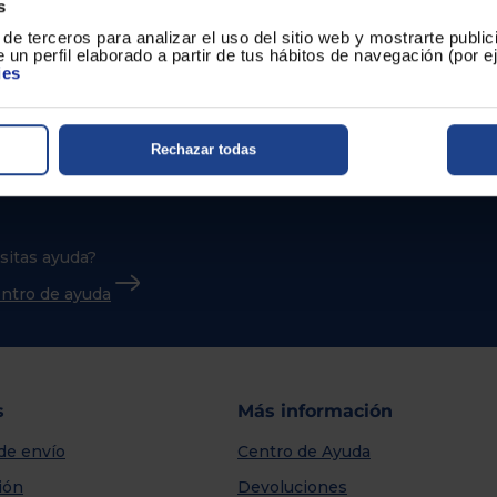
s
de terceros para analizar el uso del sitio web y mostrarte publi
 un perfil elaborado a partir de tus hábitos de navegación (por 
ies
Rechazar todas
sitas ayuda?
centro de ayuda
s
Más información
de envío
Centro de Ayuda
ión
Devoluciones