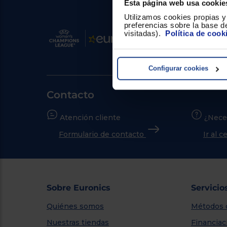
Esta página web usa cookie
Utilizamos cookies propias y 
preferencias sobre la base de
visitadas).
Política de cook
Configurar cookies
Contacto
Atención cliente
¿Nece
Formulario de contacto
Ir al 
Sobre Euronics
Servicio
Quiénes somos
Métodos 
Nuestras tiendas
Financiac