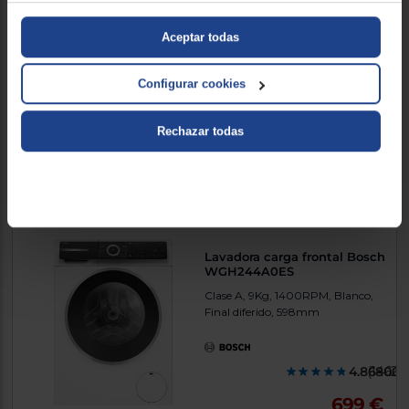
Clase A, 8Kg, 1400RPM, Acero
Inox, Final diferido, 598mm
Aceptar todas
Configurar cookies
4.850000
(20)
535 €
Rechazar todas
Comparar
Lavadora carga frontal Bosch
WGH244A0ES
Clase A, 9Kg, 1400RPM, Blanco,
Final diferido, 598mm
4.868000
(1462)
699 €