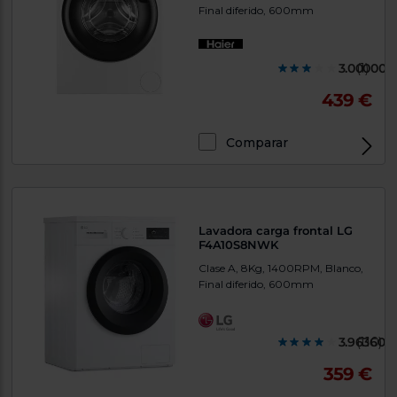
Final diferido, 600mm
3.000000
(1)
439 €
Comparar
Lavadora carga frontal LG
F4A10S8NWK
Clase A, 8Kg, 1400RPM, Blanco,
Final diferido, 600mm
3.963600
(110)
359 €