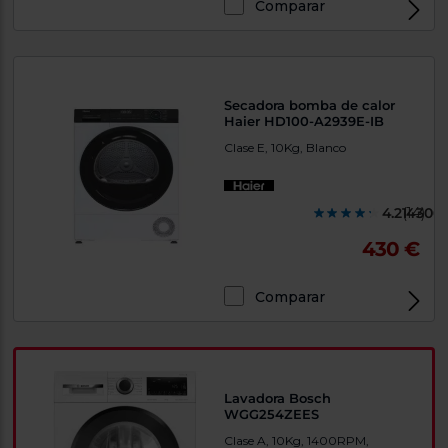
Comparar
Secadora bomba de calor
Haier HD100-A2939E-IB
Clase E, 10Kg, Blanco
4.214300
(14)
430 €
Comparar
Lavadora Bosch
WGG254ZEES
Clase A, 10Kg, 1400RPM,