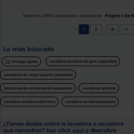
Tenemos
286
Lavadoras y secadoras .
Página 1 de 8
1
2
8
>
<
...
Lo más búscado
Lavadora secadora de gran capacidad
Entrega rápida
Lavadoras de carga superior pequeñas
Secadoras de condensación pequeñas
Lavadoras grandes
Lavadora secadora silenciosa
Lavadora secadora pequeña
¿Tienes dudas sobre la lavadora o secadora
que necesitas? haz click
y descubre
AQUÍ