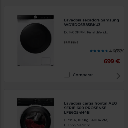
Lavadora secadora Samsung
WD11DG6B85BKU3
D, 1400RPM, Final diferido
4.685700
(35)
699 €
Comparar
Lavadora carga frontal AEG
SERIE 600 PROSENSE
LFE6G54H4B
Clase A, 10.5Kg, 1400RPM,
Blanco, 597mm