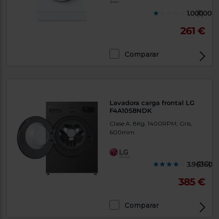
1.000000
(1)
261 €
Comparar
Lavadora carga frontal LG
F4A10S8NDK
Clase A, 8Kg, 1400RPM, Gris,
600mm
3.963600
(110)
385 €
Comparar