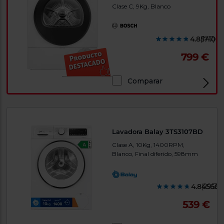
Clase C, 9Kg, Blanco
4.857100
(147)
799 €
Comparar
Lavadora Balay 3TS3107BD
Clase A, 10Kg, 1400RPM,
Blanco, Final diferido, 598mm
4.845600
(2953)
539 €