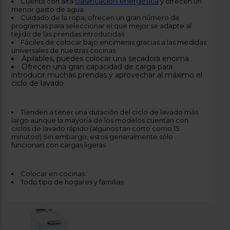
clasificación energética
Cuenta con alta
y ofrecen un
menor gasto de agua
Cuidado de la ropa, ofrecen un gran número de
programas para seleccionar el que mejor se adapte al
tejido de las prendas introducidas
Fáciles de colocar bajo encimeras gracias a las medidas
universales de nuestras cocinas
Apilables, puedes colocar una secadora encima
Ofrecen una gran capacidad de carga para
introducir muchas prendas y aprovechar al máximo el
ciclo de lavado
Tienden a tener una duración del ciclo de lavado más
largo aunque la mayoría de los modelos cuentan con
ciclos de lavado rápido (algunos tan corto como 15
minutos!) Sin embargo, estos generalmente sólo
funcionan con cargas ligeras
Colocar en cocinas
Todo tipo de hogares y familias