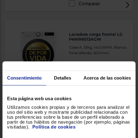
Comparar
Lavadora carga frontal LG
F4WR6013AGW
Clase A, 13Kg, 1400RPM, Blanco,
Final diferido, 600mm
4.705200
(4037)
Consentimiento
Detalles
Acerca de las cookies
635 €
Esta página web usa cookies
Comparar
Utilizamos cookies propias y de terceros para analizar el
uso del sitio web y mostrarte publicidad relacionada con
tus preferencias sobre la base de un perfil elaborado a
partir de tus hábitos de navegación (por ejemplo, páginas
visitadas).
Política de cookies
Lavadora carga frontal Balay
3TS384XT