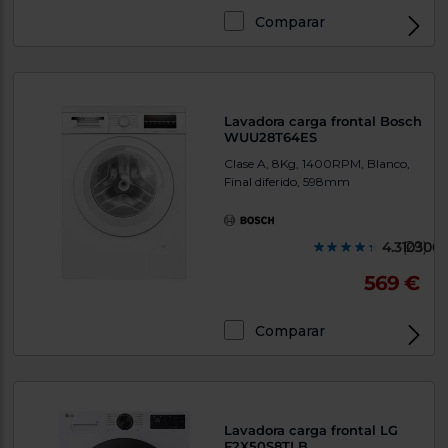
Comparar
Lavadora carga frontal Bosch
WUU28T64ES
Clase A, 8Kg, 1400RPM, Blanco,
Final diferido, 598mm
4.310300
(29)
569 €
Comparar
Lavadora carga frontal LG
F2X50S8TLB