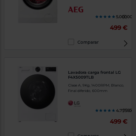
5.000000
(2)
499 €
Comparar
Lavadora carga frontal LG
F4X5009TLB
Clase A, 9Kg, 1400RPM, Blanco,
Final diferido, 600mm
4.775100
(1507)
499 €
Comparar