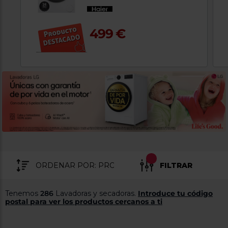
tá
ti
p
y
us
499 €
lo
con
g
mejor
d
plazo
to
de
y
ar
entrega
¿Por
qué
te
pedimos
tu
código
postal?
FILTRAR
Productos
con
entrega
Tenemos
286
Lavadoras y secadoras.
Introduce tu código
en
24
postal para ver los productos cercanos a ti
horas
y/o
los más
cercanos