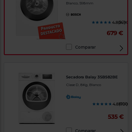
Blanco, 598mm
4.804900
(82)
679 €
Comparar
Secadora Balay 3SB582BE
Clase D, 8Kg, Blanco
4.817000
(601)
535 €
Comparar