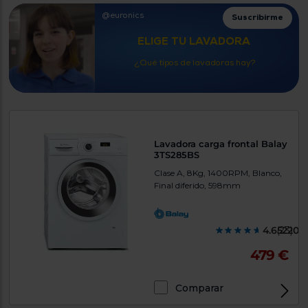
Priorizamos
la entrega
@euronics
Suscribirme
con
nuestros
ELIGE TU LAVADORA
propios
instaladores
¿Qué tipos de lavadoras hay?
Te
mostramos
tu tienda
más
cercana
Ahorramos
en
Lavadora carga frontal Balay
combustible
3TS285BS
y
cuidamos
Hola, Soy María de la tienda Euronics Valencia
el planeta
Clase A, 8Kg, 1400RPM, Blanco,
Final diferido, 598mm
VALIDAR
4.652200
(23)
O
también
479 €
puedes:
Comparar
Iniciar
Registrarse
sesión