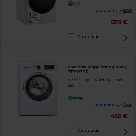
4.705200
(3959)
599 €
Comparar
Lavadora carga frontal Balay
3TS993BP
Clase A, 9Kg, 1200RPM, Blanco,
598mm
4.773800
(84)
455 €
Comparar