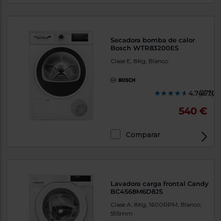
Secadora bomba de calor
Bosch WTR83200ES
Clase E, 8Kg, Blanco
4.746700
(375)
540 €
Comparar
Lavadora carga frontal Candy
BC4S68M6D8JS
Clase A, 8Kg, 1600RPM, Blanco,
595mm