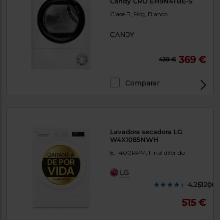
Candy CRO EH9N4TBE-S
Clase B, 9Kg, Blanco
369 €
439 €
Comparar
Lavadora secadora LG
W4X1085NWH
E, 1400RPM, Final diferido
4.251200
(211)
515 €