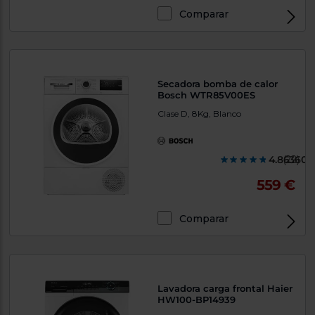
Comparar
Secadora bomba de calor
Bosch WTR85V00ES
Clase D, 8Kg, Blanco
4.863600
(22)
559 €
Comparar
Lavadora carga frontal Haier
HW100-BP14939