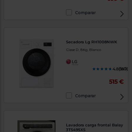
Comparar
Secadora Lg RH1008NWK
Clase D, 8Kg, Blanco
4.808000
(547)
515 €
Comparar
Lavadora carga frontal Balay
3TS495XS