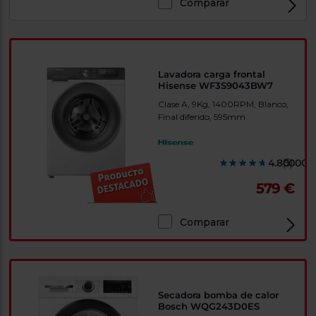
Comparar
Lavadora carga frontal
Hisense WF3S9043BW7
Clase A, 9Kg, 1400RPM, Blanco,
Final diferido, 595mm
4.800000
(5)
579 €
Comparar
Secadora bomba de calor
Bosch WQG243D0ES