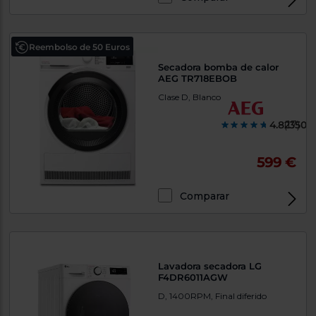
Reembolso de 50 Euros
Secadora bomba de calor
AEG TR718EBOB
Clase D, Blanco
4.823500
(17)
599 €
Comparar
Lavadora secadora LG
F4DR6011AGW
D, 1400RPM, Final diferido