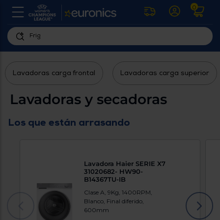
0
U
la
fe
Personaliza
ha
ar
tu
y
Lavadoras carga frontal
Lavadoras carga superior
experiencia
ab
p
de
se
Lavadoras y secadoras
compra
lo
re
Introduce
di
Los que están arrasando
Pu
tu
in
código
p
postal
ir
al
para
re
Lavadora Haier SERIE X7
conocer
d
31020682- HW90-
los
b
B14367TU-IB
se
productos
Clase A, 9Kg, 1400RPM,
L
más
Blanco, Final diferido,
us
cercanos
600mm
d
di
a