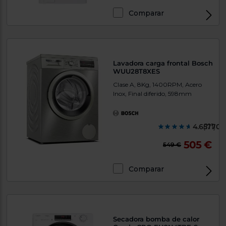
Comparar
Lavadora carga frontal Bosch
WUU28T8XES
Clase A, 8Kg, 1400RPM, Acero
Inox, Final diferido, 598mm
4.657700
(111)
505 €
549 €
Comparar
Secadora bomba de calor