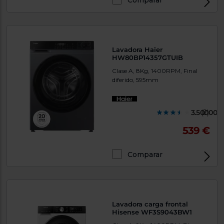
Lavadora Haier
HW80BP14357GTUIB
Clase A, 8Kg, 1400RPM, Final
diferido, 595mm
3.500000
(2)
539 €
Comparar
Lavadora carga frontal
Hisense WF3S9043BW1