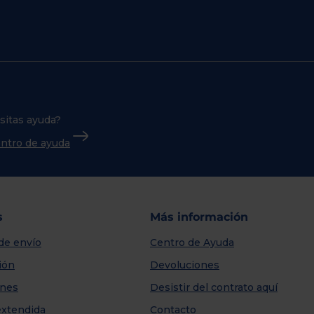
sitas ayuda?
centro de ayuda
s
Más información
de envío
Centro de Ayuda
ión
Devoluciones
nes
Desistir del contrato aquí
extendida
Contacto