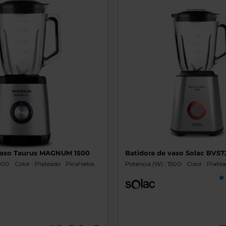
de
dispositivos
táctiles
pueden
usar
los
gestos
de
tocar
y
arrastrar.
vaso Taurus MAGNUM 1500
Batidora de vaso Solac BV57
1500
Color : Plateado
Picahielos
Potencia (W) : 1500
Color : Plate