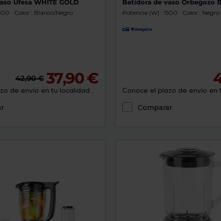
vaso Ufesa WHITE GOLD
Batidora de vaso Orbegozo 
1500
Color : Blanco/Negro
Potencia (W) : 1500
Color : Negro
37,90 €
4
42,90 €
o de envío en tu localidad...
Conoce el plazo de envío en tu
r
Comparar