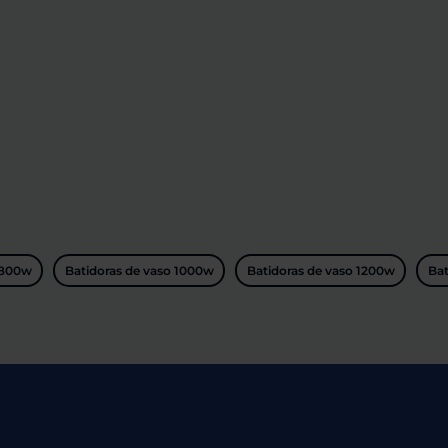
 800w
Batidoras de vaso 1000w
Batidoras de vaso 1200w
Bat