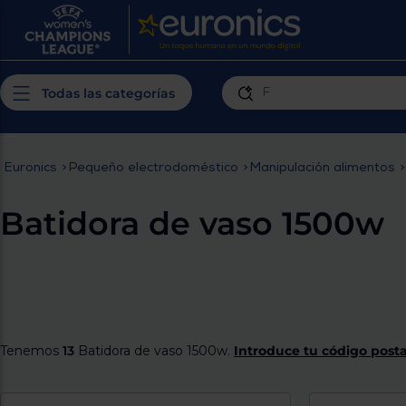
¿Por qué t
Produ
Personaliza tu
cerc
Todas las categorías
experiencia de
Prior
compra
insta
Euronics
>
Pequeño electrodoméstico
>
Manipulación alimentos
>
Introduce tu código postal para
Te m
conocer los productos más cercanos a
Batidora de vaso 1500w
ti y con mejor plazo de entrega
Ahor
plan
Tenemos
13
Batidora de vaso 1500w.
Introduce tu código postal
Inicia