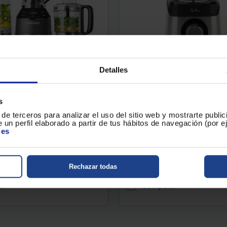
Detalles
vaso Nutribullet TRIPLE PREP
Batidora de vaso Jata JEBT3
80B
Potencia (W) : 1500
Color : Negro
1500
Color : Negro
s
de terceros para analizar el uso del sitio web y mostrarte publi
4.2857000
(7)
 un perfil elaborado a partir de tus hábitos de navegación (por 
ies
167 €
Rechazar todas
o de envío en tu localidad...
Conoce el plazo de envío en tu
r
Comparar