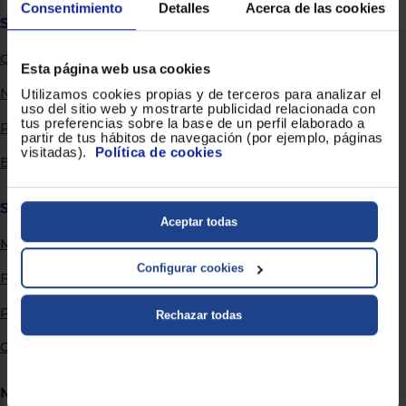
Priorizamos
Consentimiento
Detalles
Acerca de las cookies
la entrega
Sobre Euronics
con
nuestros
Quiénes somos
propios
Esta página web usa cookies
instaladores
Te
Nuestras tiendas
Utilizamos cookies propias y de terceros para analizar el
mostramos
uso del sitio web y mostrarte publicidad relacionada con
tu tienda
tus preferencias sobre la base de un perfil elaborado a
Por qué comprar en Euronics
más
partir de tus hábitos de navegación (por ejemplo, páginas
cercana
visitadas).
Política de cookies
Ahorramos
Blog
en
combustible
y
cuidamos
Servicios
el planeta
Aceptar todas
Métodos de envío
VALIDAR
Configurar cookies
Financiación
O
Promociones
Rechazar todas
también
puedes:
Garantía extendida
Iniciar
Registrarse
Más información
sesión