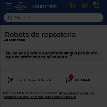
0
U
la
fe
Personaliza
ha
ar
tu
Robots de repostería
y
experiencia
ab
Lo sentimos
p
de
se
compra
lo
re
No hemos podido encontrar ningún producto
Introduce
di
que coincida con tu búsqueda.
Pu
tu
in
código
p
postal
ir
al
para
re
FILTRAR
conocer
d
los
b
se
productos
Tenemos
0
Robots de repostería.
Introduce tu código
L
más
postal para ver los productos cercanos a ti
us
cercanos
d
di
a