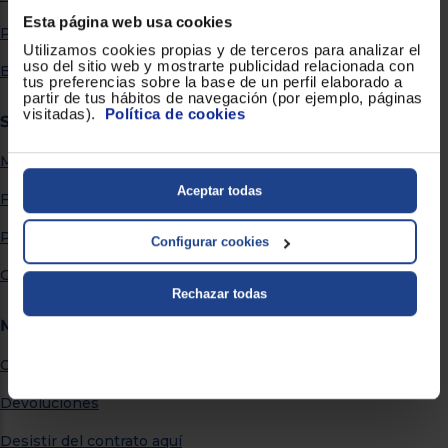
Priorizamos
la entrega
Esta página web usa cookies
Por qué comprar en Euronics
con
Utilizamos cookies propias y de terceros para analizar el
nuestros
uso del sitio web y mostrarte publicidad relacionada con
propios
Blog
tus preferencias sobre la base de un perfil elaborado a
instaladores
partir de tus hábitos de navegación (por ejemplo, páginas
Te
visitadas).
Política de cookies
mostramos
Servicios
tu tienda
más
Métodos de envío
cercana
Ahorramos
Aceptar todas
en
Financiación
combustible
y
cuidamos
Promociones
el planeta
Configurar cookies
Garantía extendida
VALIDAR
Rechazar todas
Más información
O
también
Centro de Ayuda
puedes:
Devoluciones
Iniciar
Registrarse
sesión
Desistir del contrato aquí