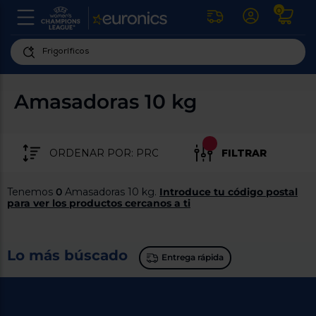
0
U
la
fe
Personaliza
ha
ar
tu
Amasadoras 10 kg
y
experiencia
ab
p
de
se
compra
lo
FILTRAR
re
Introduce
di
Pu
tu
in
Tenemos
0
Amasadoras 10 kg.
Introduce tu código postal
código
p
para ver los productos cercanos a ti
postal
ir
al
para
re
conocer
d
Lo más búscado
los
b
Entrega rápida
se
productos
L
más
us
cercanos
d
di
a