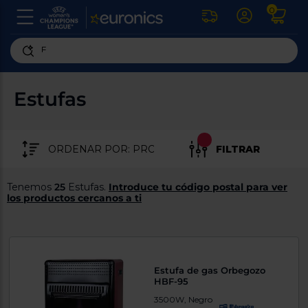
0
U
la
fe
Personaliza
ha
ar
tu
Estufas
y
experiencia
ab
p
de
se
compra
lo
FILTRAR
re
Introduce
di
Pu
tu
in
Tenemos
25
Estufas.
Introduce tu código postal para ver
código
p
los productos cercanos a ti
postal
ir
al
para
re
conocer
d
los
b
se
productos
Estufa de gas Orbegozo
L
más
HBF-95
us
cercanos
d
3500W, Negro
di
a