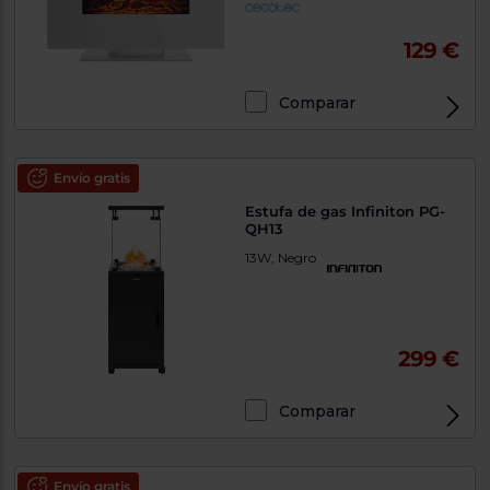
129 €
Comparar
Envío gratis
Estufa de gas Infiniton PG-
QH13
13W, Negro
299 €
Comparar
Envío gratis