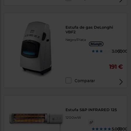
Estufa de gas DeLonghi
VBF2
Negro/Plata
3.000000
(2)
191 €
Comparar
Estufa S&P INFRARED 125
1200wW
5.000000
(1)