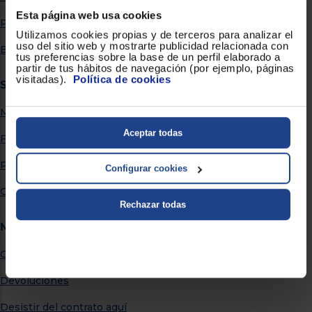
Priorizamos
la entrega
Esta página web usa cookies
Por qué comprar en Euronics
con
Utilizamos cookies propias y de terceros para analizar el
nuestros
uso del sitio web y mostrarte publicidad relacionada con
propios
Blog
tus preferencias sobre la base de un perfil elaborado a
instaladores
partir de tus hábitos de navegación (por ejemplo, páginas
Te
visitadas).
Política de cookies
mostramos
Servicios
tu tienda
más
Métodos de envío
cercana
Ahorramos
Aceptar todas
en
Financiación
combustible
y
cuidamos
Promociones
el planeta
Configurar cookies
Garantía extendida
VALIDAR
Rechazar todas
Más información
O
también
Centro de Ayuda
puedes:
Devoluciones
Iniciar
Registrarse
sesión
Desistir del contrato aquí