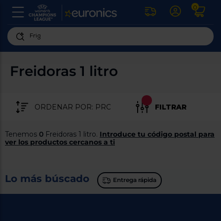
0
U
la
fe
Personaliza
ha
ar
tu
Freidoras 1 litro
y
experiencia
ab
p
de
se
compra
lo
FILTRAR
re
Introduce
di
Pu
tu
in
Tenemos
0
Freidoras 1 litro.
Introduce tu código postal para
código
p
ver los productos cercanos a ti
postal
ir
al
para
re
conocer
d
Lo más búscado
los
b
Entrega rápida
se
productos
L
más
us
cercanos
d
di
a