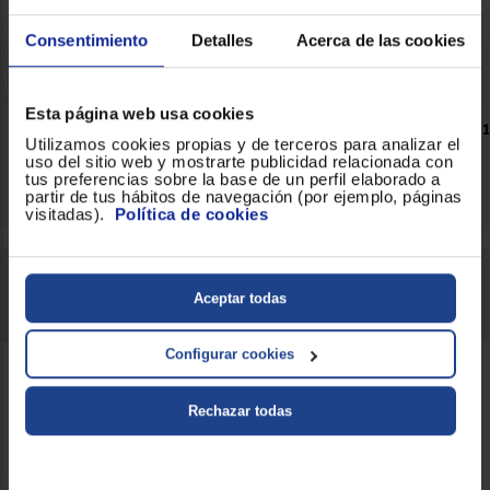
Comparar
Consentimiento
Detalles
Acerca de las cookies
Esta página web usa cookies
Tenemos
7
Heladoras .
Página 1 de 1
Utilizamos cookies propias y de terceros para analizar el
uso del sitio web y mostrarte publicidad relacionada con
tus preferencias sobre la base de un perfil elaborado a
Lo más búscado
partir de tus hábitos de navegación (por ejemplo, páginas
Entrega rápida
visitadas).
Política de cookies
¿Tienes dudas sobre la Heladora que
necesitas para tu hogar? haz click
y
AQUÍ
Aceptar todas
descubre sus características
Configurar cookies
Características
Rechazar todas
Una
heladora
es una máquina de hacer
helados doméstica.
Existen varios tipos de heladoras, aunque las
dos que podremos encontrar actualmente
son
heladoras de cubeta
y
yonanas
.