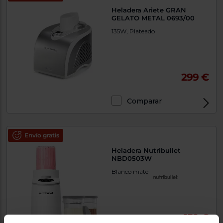
Heladera Ariete GRAN
GELATO METAL 0693/00
135W, Plateado
299 €
Comparar
Envío gratis
Heladera Nutribullet
NBD0503W
Blanco mate
159 €