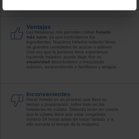
Ventajas
Las heladoras nos permiten comer
helado
más sano
, ya que controlamos los
ingredientes. Nuestros helados estarán libres
de grandes cantidades de azúcar o aditivos.
Una vez que la persona tiene experiencia
haciendo helados, puede dejar fluir su
creatividad
decorándolos o mezclando
sabores, sorprendiendo a familiares y amigos.
Inconvenientes
Hacer helado es un proceso que lleva su
tiempo y preparación; sobre todo en las
heladeras de cubeta. Deberás tener en cuenta
que la cubeta tiene que estar congelada
mínimo 24 horas antes de hacer helado, y a
ello sumarle el tiempo de la máquina.