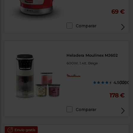
69 €
Comparar
Heladera Moulinex MJ602
600W, 1.4lt, Beige
4.500000
(12)
178 €
Comparar
Envío gratis