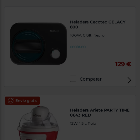
Priorizamos
la entrega
con
nuestros
propios
Heladera Cecotec GELACY
instaladores
800
Te
mostramos
100W, 0.8lt, Negro
tu tienda
más
cercana
Ahorramos
en
129 €
combustible
y
cuidamos
el planeta
Comparar
VALIDAR
Envío gratis
O
Heladera Ariete PARTY TIME
también
0643 RED
puedes:
12W, 1.5lt, Rojo
Iniciar
Registrarse
sesión