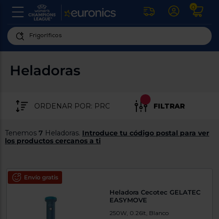
0
U
la
fe
Personaliza
ha
ar
tu
Heladoras
y
experiencia
ab
p
de
se
compra
lo
FILTRAR
re
Introduce
di
Pu
tu
in
Tenemos
7
Heladoras.
Introduce tu código postal para ver
código
p
los productos cercanos a ti
postal
ir
al
para
re
conocer
d
los
Envío gratis
b
se
productos
Heladora Cecotec GELATEC
L
más
EASYMOVE
us
cercanos
d
250W, 0.26lt, Blanco
di
a