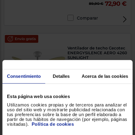
72,90 €
89,90 €
Comparar
Envío gratis
Ventilador de techo Cecotec
ENERGYSILENCE AERO 4260
SUNLIGHT
40W, 6, 106cm, Sunlight
Consentimiento
Detalles
Acerca de las cookies
72,90 €
89,90 €
Esta página web usa cookies
Comparar
Utilizamos cookies propias y de terceros para analizar el
uso del sitio web y mostrarte publicidad relacionada con
tus preferencias sobre la base de un perfil elaborado a
partir de tus hábitos de navegación (por ejemplo, páginas
visitadas).
Política de cookies
Envío gratis
Ventilador de techo Cecotec