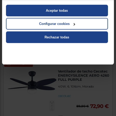
ENERGYSILENCE AERO 4260
SKY
Aceptar todas
40W, 6, 106cm
Configurar cookies
72,90 €
89,90 €
Rechazar todas
Comparar
Envío gratis
Ventilador de techo Cecotec
ENERGYSILENCE AERO 4260
FULL PURPLE
40W, 6, 106cm, Morado
72,90 €
89,90 €