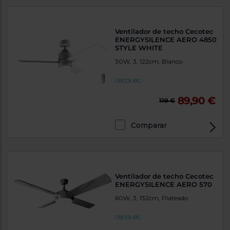
Priorizamos
la entrega
con
nuestros
Ventilador de techo Cecotec
propios
ENERGYSILENCE AERO 4850
instaladores
STYLE WHITE
Te
mostramos
30W, 3, 122cm, Blanco
tu tienda
más
cercana
Ahorramos
89,90 €
en
119 €
combustible
y
cuidamos
el planeta
Comparar
VALIDAR
O
Ventilador de techo Cecotec
ENERGYSILENCE AERO 570
también
puedes:
60W, 3, 132cm, Plateado
Iniciar
Registrarse
sesión