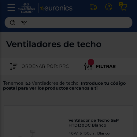
0
U
la
fe
Personaliza
ha
ar
tu
Ventiladores de techo
y
experiencia
ab
p
de
se
compra
lo
FILTRAR
re
Introduce
di
Pu
tu
in
Tenemos
153
Ventiladores de techo.
Introduce tu código
código
p
postal para ver los productos cercanos a ti
postal
ir
al
para
re
conocer
d
los
b
se
productos
Ventilador de Techo S&P
L
más
HTD130DC Blanco
us
cercanos
d
40W, 6, 130cm, Blanco
di
a