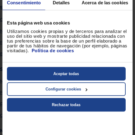
Priorizamos
Consentimiento
Detalles
Acerca de las cookies
la entrega
Sobre Euronics
con
nuestros
Quiénes somos
propios
Esta página web usa cookies
instaladores
Te
Nuestras tiendas
Utilizamos cookies propias y de terceros para analizar el
mostramos
uso del sitio web y mostrarte publicidad relacionada con
tu tienda
tus preferencias sobre la base de un perfil elaborado a
Por qué comprar en Euronics
más
partir de tus hábitos de navegación (por ejemplo, páginas
cercana
visitadas).
Política de cookies
Ahorramos
Blog
en
combustible
y
cuidamos
Servicios
el planeta
Aceptar todas
Métodos de envío
VALIDAR
Configurar cookies
Financiación
O
Promociones
Rechazar todas
también
puedes:
Garantía extendida
Iniciar
Registrarse
Más información
sesión