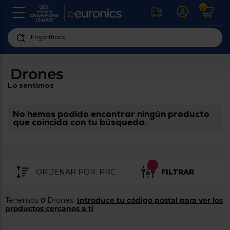
0
U
la
fe
Personaliza
ha
ar
tu
Drones
y
experiencia
ab
Lo sentimos
p
de
se
compra
lo
re
No hemos podido encontrar ningún producto
Introduce
di
que coincida con tu búsqueda.
Pu
tu
in
código
p
postal
ir
al
para
re
FILTRAR
conocer
d
los
b
se
productos
Tenemos
0
Drones.
Introduce tu código postal para ver los
L
más
productos cercanos a ti
us
cercanos
d
di
a