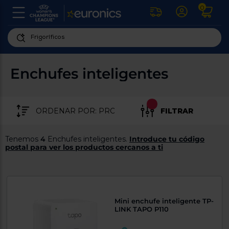
0
U
la
fe
Personaliza
ha
ar
tu
Enchufes inteligentes
y
experiencia
ab
p
de
se
compra
lo
FILTRAR
re
Introduce
di
Pu
tu
in
Tenemos
4
Enchufes inteligentes.
Introduce tu código
código
p
postal para ver los productos cercanos a ti
postal
ir
al
Exclusivo Web
para
re
conocer
d
los
b
se
productos
Mini enchufe inteligente TP-
L
más
LINK TAPO P110
us
cercanos
d
di
a