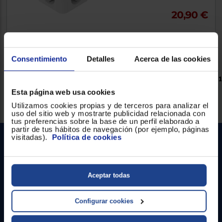
20,90 €
Comparar
Consentimiento
Detalles
Acerca de las cookies
Tenemos
4
Enchufes inteligentes .
Página 1 de 1
Esta página web usa cookies
Utilizamos cookies propias y de terceros para analizar el
Lo más búscado
Entrega rápida
uso del sitio web y mostrarte publicidad relacionada con
tus preferencias sobre la base de un perfil elaborado a
partir de tus hábitos de navegación (por ejemplo, páginas
visitadas).
Política de cookies
Aceptar todas
Configurar cookies
Contacto