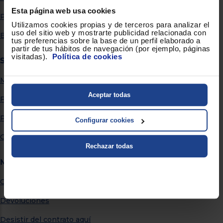
Priorizamos
la entrega
Esta página web usa cookies
Por qué comprar en Euronics
con
Utilizamos cookies propias y de terceros para analizar el
nuestros
uso del sitio web y mostrarte publicidad relacionada con
propios
Blog
tus preferencias sobre la base de un perfil elaborado a
instaladores
partir de tus hábitos de navegación (por ejemplo, páginas
Te
visitadas).
Política de cookies
mostramos
Servicios
tu tienda
más
Métodos de envío
cercana
Ahorramos
Aceptar todas
en
Financiación
combustible
y
cuidamos
Promociones
el planeta
Configurar cookies
Garantía extendida
VALIDAR
Rechazar todas
Más información
O
también
Centro de Ayuda
puedes:
Devoluciones
Iniciar
Registrarse
sesión
Desistir del contrato aquí