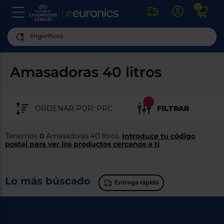
0
U
la
fe
Personaliza
ha
ar
tu
Amasadoras 40 litros
y
experiencia
ab
p
de
se
compra
lo
FILTRAR
re
Introduce
di
Pu
tu
in
Tenemos
0
Amasadoras 40 litros.
Introduce tu código
código
p
postal para ver los productos cercanos a ti
postal
ir
al
para
re
conocer
d
Lo más búscado
los
b
Entrega rápida
se
productos
L
más
us
cercanos
d
di
a