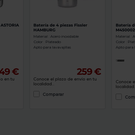
F ASTORIA
Batería de 4 piezas Fissler
Batería 
HAMBURG
M450002
Material : Acero inoxidable
Material : 
Color : Plateado
Color : Pla
Apto para lavavajillas
Apto para l
149 €
259 €
o en tu
Conoce el plazo de envío en tu
Conoce el
localidad...
localidad..
Comparar
Com