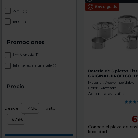
Envío gratis
WMF
(2)
Tefal
(2)
Promociones
Envío gratis
(11)
Tefal te regala una tele
(1)
Batería de 5 piezas Fiss
ORIGINAL-PROFI COLL
Material : Acero inoxidable
Precio
Color : Plateado
Apto para lavavajillas
Desde
Hasta
6
Conoce el plazo de enví
localidad...