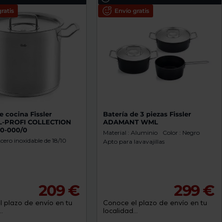
ratis
Envío gratis
e cocina Fissler
Batería de 3 piezas Fissler
L-PROFI COLLECTION
ADAMANT WML
20-000/0
Material : Aluminio
Color : Negro
Acero inoxidable de 18/10
Apto para lavavajillas
209 €
299 €
 plazo de envío en tu
Conoce el plazo de envío en tu
.
localidad...