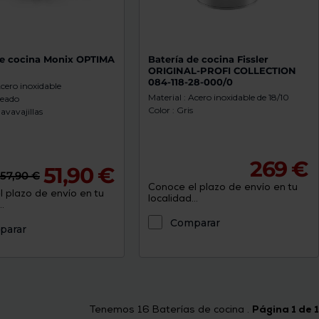
de cocina Monix OPTIMA
Batería de cocina Fissler
ORIGINAL-PROFI COLLECTION
084-118-28-000/0
Acero inoxidable
Material : Acero inoxidable de 18/10
teado
Color : Gris
avavajillas
269 €
51,90 €
57,90 €
Conoce el plazo de envío en tu
 plazo de envío en tu
localidad...
.
Comparar
parar
Tenemos
16
Baterías de cocina .
Página 1 de 1