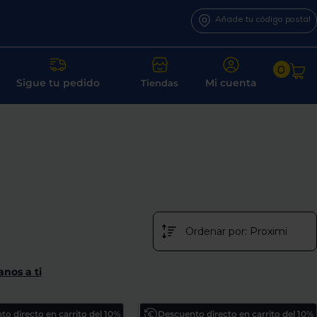
Añade tu código postal
0
Sigue tu pedido
Mi cuenta
Tiendas
anos a ti
o directo en carrito del 10%
Descuento directo en carrito del 10%