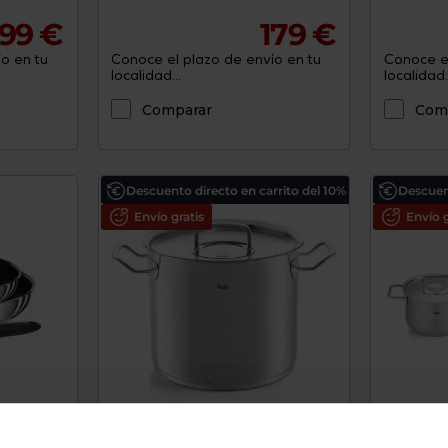
99 €
179 €
o en tu
Conoce el plazo de envío en tu
Conoce el
localidad...
localidad..
Comparar
Com
Descuento directo en carrito del 10%
Descuent
Envío gratis
Envío g
l INGENIO
Batería de cocina Fissler
Batería d
ORIGINAL-PROFI COLLECTION
PROFI W