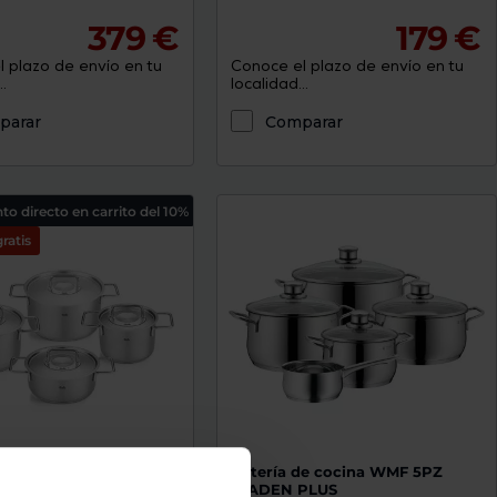
379 €
179 €
 plazo de envío en tu
Conoce el plazo de envío en tu
.
localidad...
parar
Comparar
o directo en carrito del 10%
ratis
e 4 piezas Fissler PURE
Batería de cocina WMF 5PZ
ML
DIADEN PLUS