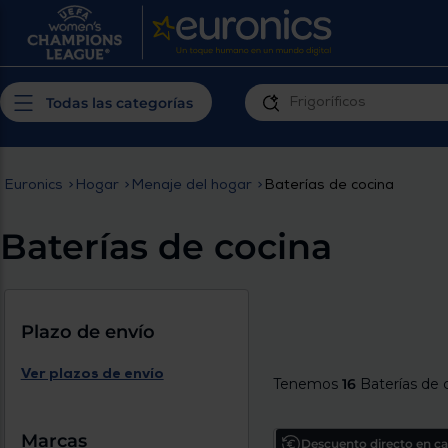
¿Por qué t
Produ
Personaliza tu
cerc
Todas las categorías
experiencia de
Prior
compra
insta
Euronics
>
Hogar
>
Menaje del hogar
>
Baterías de cocina
Introduce tu código postal para
Te m
conocer los productos más cercanos a
Baterías de cocina
ti y con mejor plazo de entrega
Ahor
plan
Plazo de envío
Ver plazos de envío
Tenemos
16
Baterías de 
Inicia
Marcas
Descuento directo en car