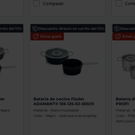
Comparar
Com
rito del 10%
Descuento directo en carrito del 10%
Descuent
Envío gratis
Envío g
ler
Batería de cocina Fissler
Batería d
ADAMANT® 156-125-02-000/0
PROFI
 Negro
Material : Acero inoxidable
Material : 
Color : Negro
Apto para lavavajillas
Color : Pla
Apto para l