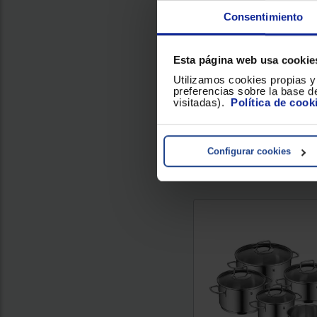
Color : Plateado
Consentimiento
Apto para lavavajillas
Esta página web usa cookie
Utilizamos cookies propias y 
42
preferencias sobre la base de
visitadas).
Política de cook
Conoce el plazo de enví
localidad...
Comparar
Configurar cookies