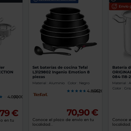
de
Envío g
dispositivos
táctiles
pueden
usar
los
gestos
de
tocar
y
arrastrar.
ler
Set baterías de cocina Tefal
Batería d
ECTION
L3129802 Ingenio Emotion 8
ORIGINA
piezas
084-118-
Material : Aluminio
Color : Negro
Material : 
Color : Gris
4.8462000
(26)
4.0000000
(4)
70,90 €
79 €
Conoce el plazo de envío en tu
Conoce el
o en tu
localidad...
localidad..