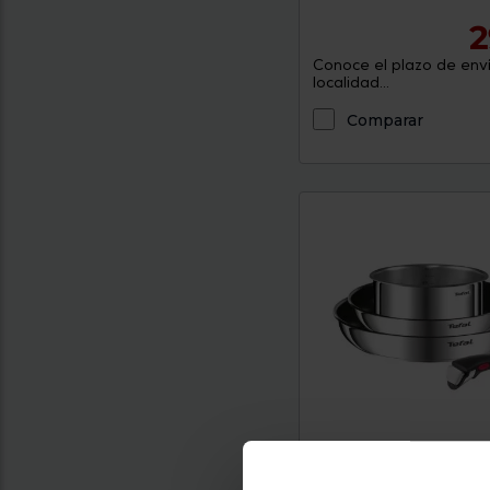
2
Conoce el plazo de enví
localidad...
Comparar
Batería de cocina Tefa
COOK EAT INDUCTION