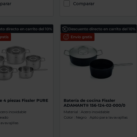
parar
Comparar
o directo en carrito del 10%
Descuento directo en carrito del 10%
ratis
Envío gratis
e 4 piezas Fissler PURE
Batería de cocina Fissler
ADAMANT® 156-124-02-000/0
Acero inoxidable
Material : Acero inoxidable
teado
Color : Negro
Apto para lavavajillas
avavajillas