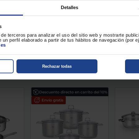
084-118-24-000/0
Material : 
Detalles
Material : Acero inoxidable de 18/10
Color : Pla
Color : Gris
Apto para l
s
de terceros para analizar el uso del sitio web y mostrarte publi
,90 €
239 €
 un perfil elaborado a partir de tus hábitos de navegación (por 
ies
o en tu
Conoce el plazo de envío en tu
Conoce el
localidad...
localidad..
Comparar
Com
Rechazar todas
Descuento directo en carrito del 10%
Envío gratis