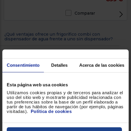
Comparar
¿Qué ventajas ofrece un frigorífico combi con
dispensador de agua frente a uno sin dispensador?
¿Se necesita una toma de agua para instalar un
frigorífico combi con dispensador?
Consentimiento
Detalles
Acerca de las cookies
¿Cómo funciona el sistema de dispensador de agua
en estos frigoríficos?
Esta página web usa cookies
Utilizamos cookies propias y de terceros para analizar el
uso del sitio web y mostrarte publicidad relacionada con
¿Los frigoríficos combi con dispensador tienen
tus preferencias sobre la base de un perfil elaborado a
mayor consumo energético?
partir de tus hábitos de navegación (por ejemplo, páginas
visitadas).
Política de cookies
¿Qué mantenimiento requiere el dispensador de
agua?