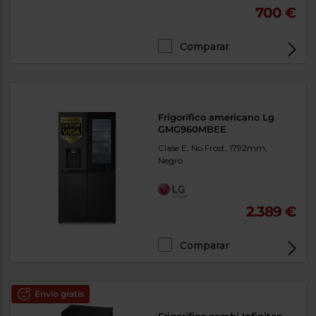
Priorizamos
700 €
la entrega
con
nuestros
propios
Comparar
instaladores
Te
mostramos
tu tienda
más
cercana
Frigorífico americano Lg
Ahorramos
GMG960MBEE
en
combustible
Clase E, No Frost, 1792mm,
y
cuidamos
Negro
el planeta
VALIDAR
2.389 €
O
Comparar
también
puedes:
Envío gratis
Iniciar
Registrarse
sesión