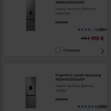
RB38C655DS9/EF
tá
ti
p
Clase D, No Frost, 2030mm,
y
us
Acero Inox
lo
con
g
mejor
d
plazo
to
4.000000
(9)
de
y
ar
entrega
919 €
973 €
Comparar
¿Por
qué
te
pedimos
tu
código
postal?
Frigorífico combi Samsung
RB34T632DSA/EF
Productos
Clase D, No Frost, 1853mm,
con
Grafito
entrega
en
24
horas
y/o
los más
4.652200
(23)
cercanos