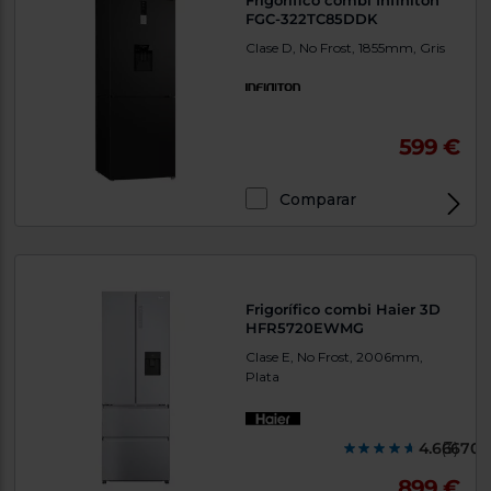
Frigorífico combi Infiniton
FGC-322TC85DDK
Clase D, No Frost, 1855mm, Gris
599 €
Comparar
Frigorífico combi Haier 3D
HFR5720EWMG
Clase E, No Frost, 2006mm,
Plata
4.666700
(3)
899 €