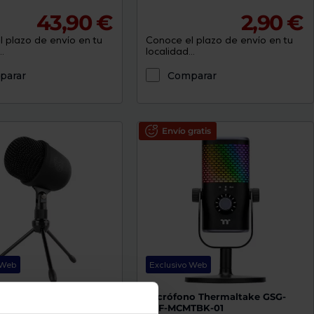
43,90 €
2,90 €
 plazo de envío en tu
Conoce el plazo de envío en tu
.
localidad...
parar
Comparar
Envío gratis
 Web
Exclusivo Web
no KROM KIMU PRO
Micrófono Thermaltake GSG-
GSF-MCMTBK-01
ro