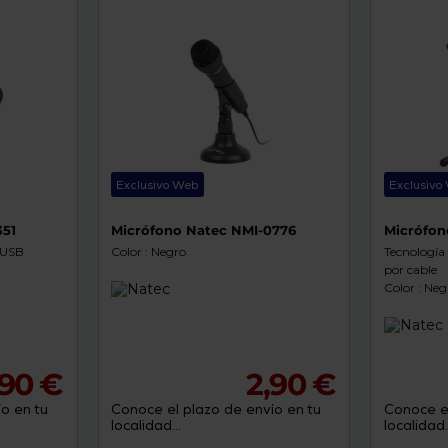
de
dispositivos
táctiles
pueden
usar
los
gestos
de
tocar
y
arrastrar.
Exclusivo Web
Exclusivo
351
Micrófono Natec NMI-0776
Micrófon
: USB
Color : Negro
Tecnología 
por cable
Color : Neg
,90 €
2,90 €
o en tu
Conoce el plazo de envío en tu
Conoce el
localidad...
localidad..