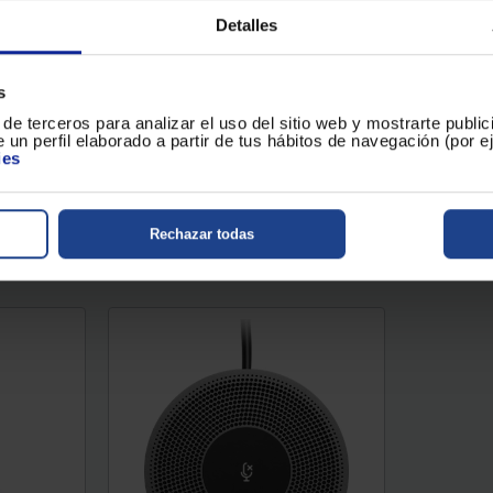
Inalámbrica
Detalles
s
de terceros para analizar el uso del sitio web y mostrarte publi
,90 €
13,90 €
 un perfil elaborado a partir de tus hábitos de navegación (por 
ies
o en tu
Conoce el plazo de envío en tu
Conoce el
localidad...
localidad..
Comparar
Com
Rechazar todas