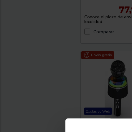
77
Conoce el plazo de enví
localidad...
Comparar
Envío gratis
Exclusivo Web
Micrófono Gembird MI
Tecnología de conectividad :