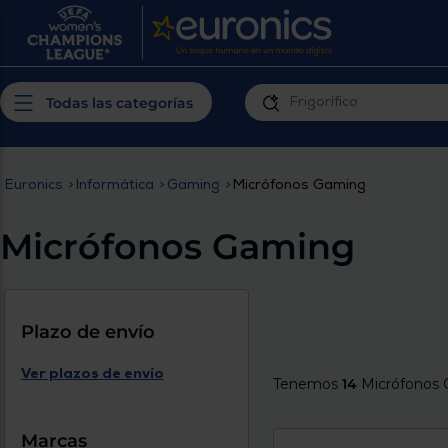
¿Por qué t
Produ
Personaliza tu
cerc
Todas las categorías
experiencia de
Prior
compra
insta
Euronics
>
Informática
>
Gaming
>
Micrófonos Gaming
Introduce tu código postal para
Te m
conocer los productos más cercanos a
Micrófonos Gaming
ti y con mejor plazo de entrega
Ahor
plan
Plazo de envío
Ver plazos de envío
Tenemos
14
Micrófonos 
Inicia
Marcas