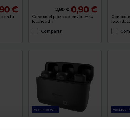
,90 €
0,90 €
2,90 €
o en tu
Conoce el plazo de envío en tu
Conoce el
localidad...
localidad..
Comparar
Com
Exclusivo Web
Exclusivo
CBT-01-BK
Micrófono Natec NMI-2256
Micrófo
Tecnología de conectividad :
Color : Neg