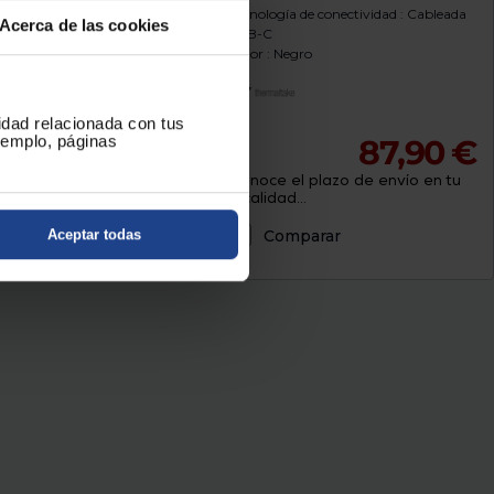
Tecnología de conectividad : Cableada
Acerca de las cookies
USB-C
Color : Negro
cidad relacionada con tus
36,90 €
ejemplo, páginas
87,90 €
 plazo de envío en tu
Conoce el plazo de envío en tu
.
localidad...
parar
Comparar
Aceptar todas