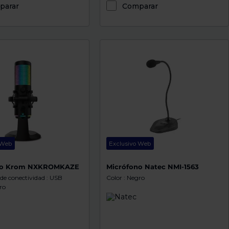
parar
Comparar
 Web
Exclusivo Web
no Krom NXKROMKAZE
Micrófono Natec NMI-1563
de conectividad : USB
Color : Negro
ro