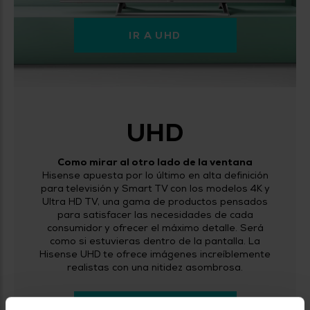
IR A UHD
UHD
Como mirar al otro lado de la ventana
Hisense apuesta por lo último en alta definición
para televisión y Smart TV con los modelos 4K y
Ultra HD TV, una gama de productos pensados
para satisfacer las necesidades de cada
consumidor y ofrecer el máximo detalle. Será
como si estuvieras dentro de la pantalla. La
Hisense UHD te ofrece imágenes increíblemente
realistas con una nitidez asombrosa.
IR A UHD