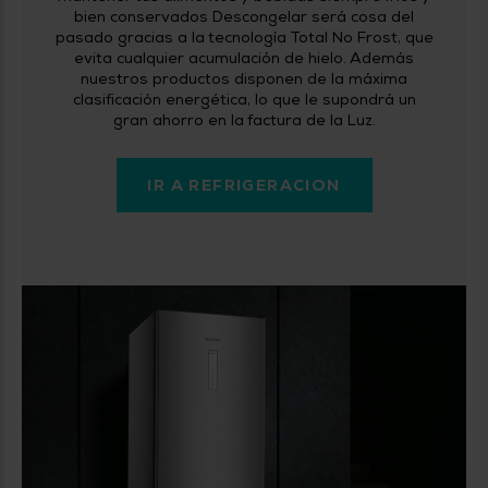
Priorizamos
bien conservados Descongelar será cosa del
la entrega
con
pasado gracias a la tecnología Total No Frost, que
nuestros
evita cualquier acumulación de hielo. Además
propios
nuestros productos disponen de la máxima
instaladores
clasificación energética, lo que le supondrá un
Te
gran ahorro en la factura de la Luz.
mostramos
tu tienda
más
cercana
IR A REFRIGERACION
Ahorramos
en
combustible
y
cuidamos
el planeta
VALIDAR
O
también
puedes:
Iniciar
Registrarse
sesión