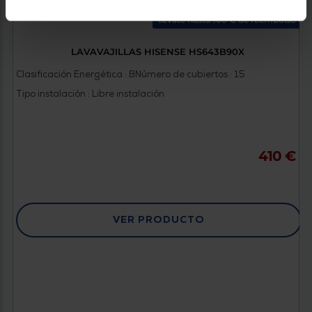
llévate hasta 100 € de reembolso co
LAVAVAJILLAS HISENSE HS643B90X
Clasificación Energética : B
Número de cubiertos : 15
Tipo instalación : Libre instalación
410 €
VER PRODUCTO