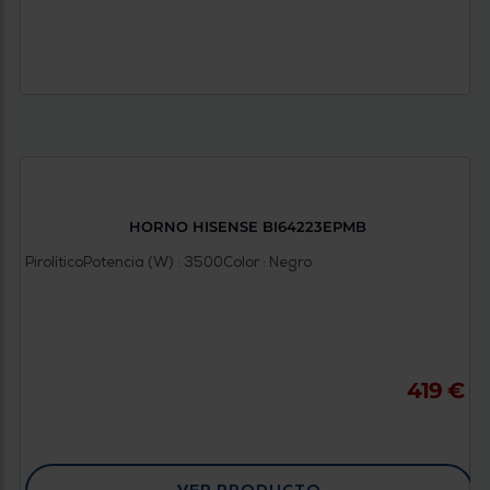
HORNO HISENSE BI64223EPMB
Pirolítico
Potencia (W) : 3500
Color : Negro
419 €