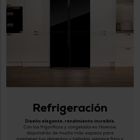
tá
ti
p
y
us
lo
con
g
mejor
d
plazo
to
de
y
ar
entrega
¿Por
qué
te
pedimos
tu
código
postal?
Refrigeración
Productos
con
entrega
en
24
Diseño elegante, rendimiento increíble.
horas
y/o
Con los frigoríficos y congeladores Hisense,
los más
dispondrás de mucho más espacio para
cercanos
mantener tus alimentos y bebidas siempre fríos y