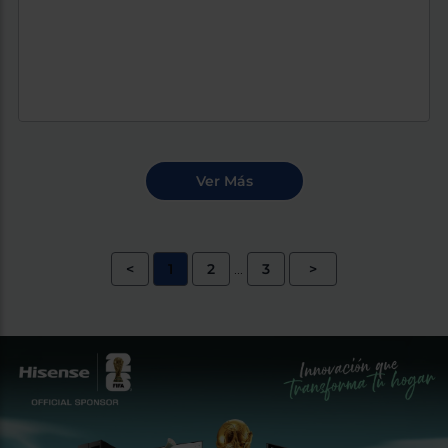
<
1
2
3
>
...