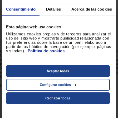
Consentimiento
Detalles
Acerca de las cookies
Esta página web usa cookies
Utilizamos cookies propias y de terceros para analizar el
uso del sitio web y mostrarte publicidad relacionada con
tus preferencias sobre la base de un perfil elaborado a
Hisense
partir de tus hábitos de navegación (por ejemplo, páginas
visitadas).
Política de cookies
La calidad y la innovación son nuestra seña de identidad y las
trabajamos y mejoramos cada día para ofrecerte la mejor
experiencia de compra. Nuestros productos están diseñados
para hacerte la vida más fácil y se caracterizan por su
sofisticación y elegancia. Si apuestas por Hisense, descubrirás el
Aceptar todas
significado del trabajo bien hecho, del rendimiento superior y la
fiabilidad.
Configurar cookies
En Hisense trabajamos por tu bienestar.
Rechazar todas