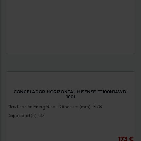
CONGELADOR HORIZONTAL HISENSE FT100N1AWDL
100L
Clasificación Energética : D
Anchura (mm) : 57.8
Capacidad (lt) : 97
173 €