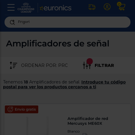
0
U
la
fe
Personaliza
ha
ar
tu
Amplificadores de señal
y
experiencia
ab
p
de
se
compra
lo
FILTRAR
re
Introduce
di
Pu
tu
in
Tenemos
18
Amplificadores de señal.
Introduce tu código
código
p
postal para ver los productos cercanos a ti
postal
ir
al
Exclusivo Web
para
re
conocer
d
los
Envío gratis
b
se
productos
Amplificador de red
L
más
Mercusys ME60X
us
cercanos
d
Blanco
di
a