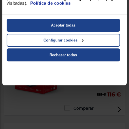
visitadas).
Política de cookies
18,90 €
Aceptar todas
Comparar
Exclusivo Web
Configurar cookies
Rechazar todas
Amplificador Wifi Mercusys
HALO H50G
Blanco
116 €
123 €
Comparar
Exclusivo Web